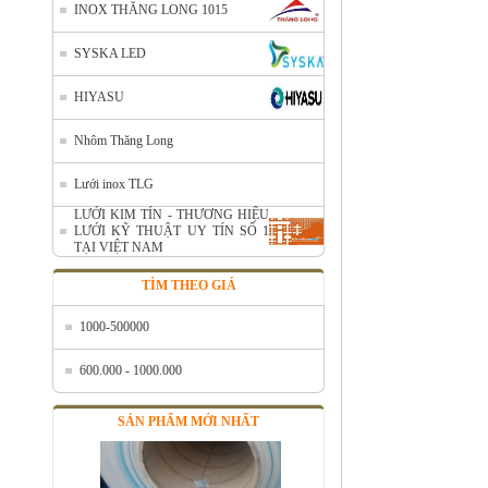
INOX THĂNG LONG 1015
SYSKA LED
HIYASU
Nhôm Thăng Long
Lưới inox TLG
Nhôm cuộn cắt lẻ
LƯỚI KIM TÍN - THƯƠNG HIỆU
Mã SP: AcuonceYC
LƯỚI KỸ THUẬT UY TÍN SỐ 1
Call
TẠI VIỆT NAM
TÌM THEO GIÁ
1000-500000
600.000 - 1000.000
SẢN PHẨM MỚI NHẤT