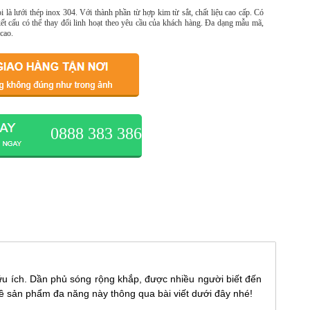
 là lưới thép inox 304. Với thành phần từ hợp kim từ sắt, chất liệu cao cấp. Có
t cấu có thể thay đổi linh hoạt theo yêu cầu của khách hàng. Đa dạng mẫu mã,
 cao.
0888 383 386
u ích. Dần phủ sóng rộng khắp, được nhiều người biết đến
về sản phẩm đa năng này thông qua bài viết dưới đây nhé!