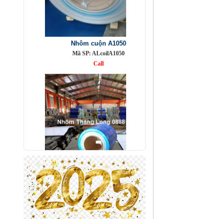
Nhôm cuộn A1050
Mã SP: ALcoilA1050
Call
Nhôm bảo ôn cuộn mỏng A1050
Mã SP: AbaoonA1050
Call