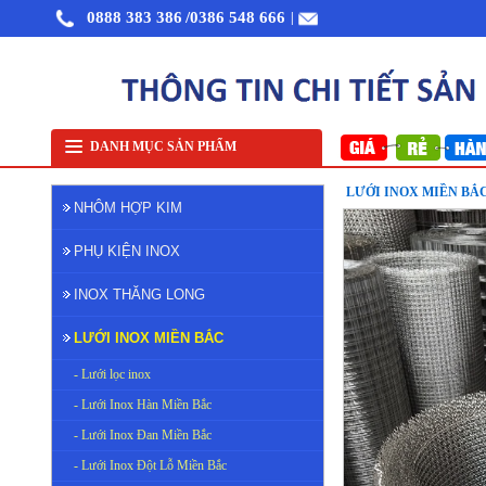
0888 383 386
/0386 548 666
|
Nhôm cuộn cắt lẻ
Nhôm cuộn A1050
Nhôm bảo ôn cuộn mỏng A1050
DANH MỤC SẢN PHẨM
LƯỚI INOX MIỀN BẮC
NHÔM HỢP KIM
PHỤ KIỆN INOX
INOX THĂNG LONG
LƯỚI INOX MIỀN BẮC
- Lưới lọc inox
- Lưới Inox Hàn Miền Bắc
- Lưới Inox Đan Miền Bắc
- Lưới Inox Đột Lỗ Miền Bắc