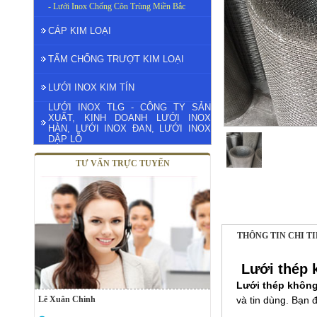
- Lưới Inox Chống Côn Trùng Miền Bắc
CÁP KIM LOẠI
TẤM CHỐNG TRƯỢT KIM LOẠI
LƯỚI INOX KIM TÍN
LƯỚI INOX TLG - CÔNG TY SẢN
XUẤT, KINH DOANH LƯỚI INOX
HÀN, LƯỚI INOX ĐAN, LƯỚI INOX
DẬP LỖ
TƯ VẤN TRỰC TUYẾN
THÔNG TIN CHI T
Lưới thép 
Lưới thép không
Lê Xuân Chinh
và tin dùng. Bạn 