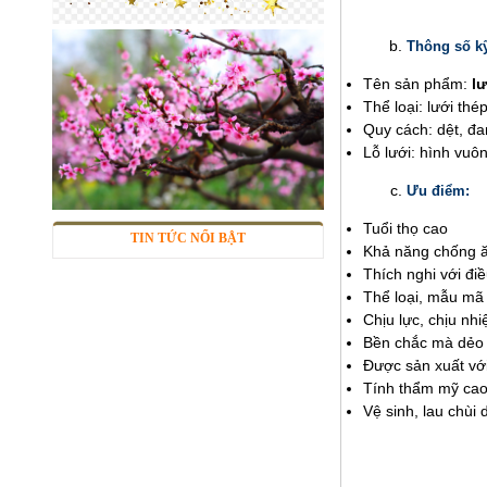
Thông số k
Tên sản phẩm:
l
Thể loại: lưới thé
Quy cách: dệt, đa
Lỗ lưới: hình vuô
Ưu điểm:
Lưới inox 304
Tuổi thọ cao
TIN TỨC NỔI BẬT
Mã SP: LIox304data12
Khả năng chống ă
Call
Thích nghi với điề
Thể loại, mẫu mã
Chịu lực, chịu nhiệ
Bền chắc mà dẻo da
Được sản xuất với
Tính thẩm mỹ ca
Vệ sinh, lau chùi