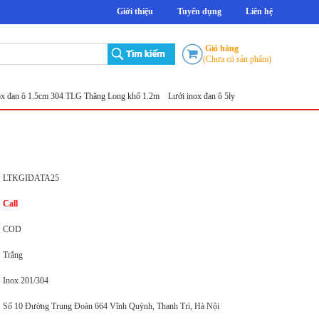
Giới thiệu
Tuyển dụng
Liên hệ
Giỏ hàng
(Chưa có sản phẩm)
 ô 1.5cm 304 TLG Thăng Long khổ 1.2m
Lưới inox đan ô 5ly
Lưới đục lỗ tròn
Sản xuất l
LTKGIDATA25
Call
COD
Trắng
Inox 201/304
Số 10 Đường Trung Đoàn 664 Vĩnh Quỳnh, Thanh Trì, Hà Nội