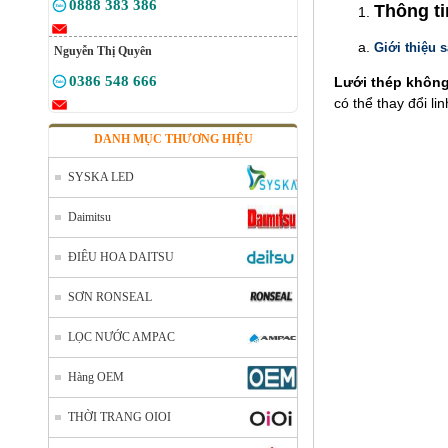
0888 383 386
Thông t
Giới thiệu 
Nguyễn Thị Quyên
0386 548 666
Lưới thép khôn
có thể thay đổi l
DANH MỤC THƯƠNG HIỆU
SYSKA LED
Daimitsu
ĐIÊU HOA DAITSU
SƠN RONSEAL
LỌC NƯỚC AMPAC
Hàng OEM
THỜI TRANG OIOI