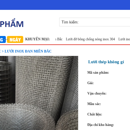
Lưới inox 304
Lưới inox Miền Bắc
KHUYẾN MẠI:
Lưới đỡ bông chống nóng inox 304
Lưới inox đan
 > LƯỚI INOX ĐAN MIỀN BẮC
Lưới thép không gỉ
Mã sản phẩm:
Giá:
Vận chuyển:
Mầu sắc:
Chất liệu:
Địa chỉ kho hàng: