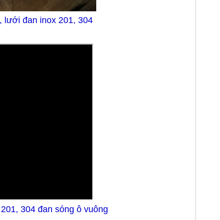
, lưới đan inox 201, 304
x 201, 304 đan sóng ô vuông