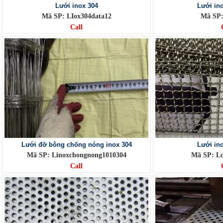
Lưới inox 304
Lưới in
Mã SP: LIox304data12
Mã SP
Call
Lưới đỡ bông chống nóng inox 304
Lưới ino
Mã SP: Linoxchongnong1010304
Mã SP: 
Call