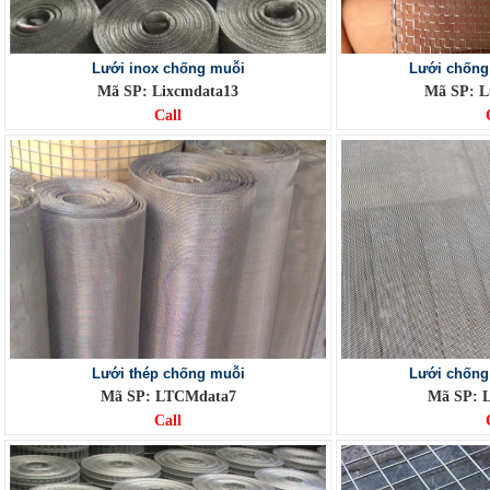
Lưới inox chống muỗi
Lưới chống
Mã SP: Lixcmdata13
Mã SP: 
Call
Lưới thép chống muỗi
Lưới chống
Mã SP: LTCMdata7
Mã SP: 
Call