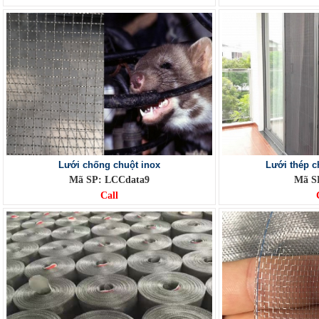
Lưới chống chuột inox
Lưới thép c
Mã SP: LCCdata9
Mã SP
Call