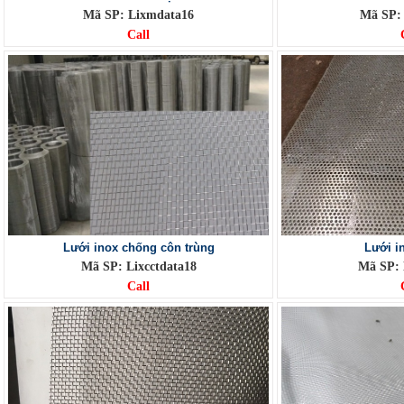
Mã SP: Lixmdata16
Mã SP: 
Call
Lưới inox chống côn trùng
Lưới in
Mã SP: Lixcctdata18
Mã SP: 
Call