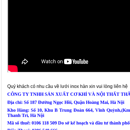
Quý khách có nhu cầu về lưới inox hàn xin vui lòng liên hệ
CÔNG TY TNHH SẢN XUẤT CƠ KHÍ VÀ NỘI THẤT TH
Địa chỉ: Số 187 Đường Ngọc Hồi, Quận Hoàng Mai, Hà Nội
Kho Hàng: Số 10, Khu B Trung Đoàn 664, Vĩnh Quỳnh,(Km
Thanh Trì, Hà Nội
Mã số thuế: 0106 118 509 Do sở kế hoạch và đầu tư thành ph