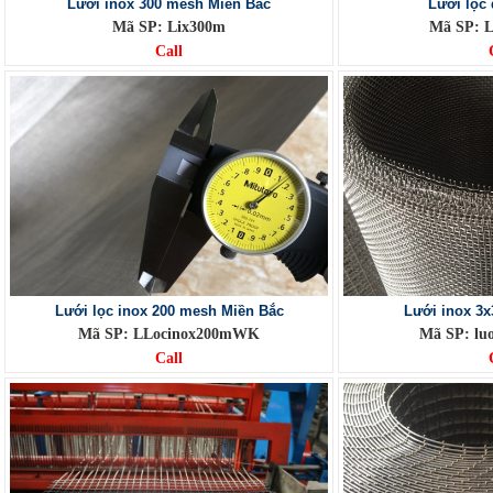
Lưới inox 300 mesh Miền Bắc
Lưới lọc 
Mã SP: Lix300m
Mã SP: 
Call
Lưới lọc inox 200 mesh Miền Bắc
Lưới inox 3
Mã SP: LLocinox200mWK
Mã SP: lu
Call