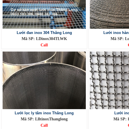
Lưới đan inox 304 Thăng Long
Lưới inox hàn
Mã SP: LDinox304TLWK
Mã SP: L
Call
Lưới lọc ly tâm inox Thăng Long
Lưới in
Mã SP: LlltinoxThanglong
Mã SP: 
Call