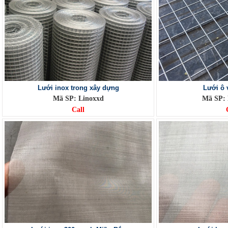
Lưới inox trong xây dựng
Lưới ô 
Mã SP: Linoxxd
Mã SP:
Call