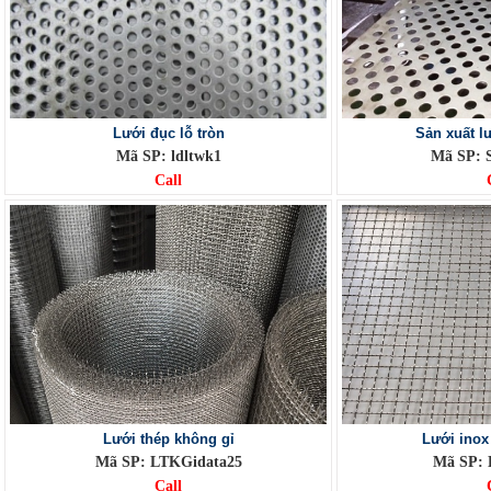
Lưới đục lỗ tròn
Sản xuất lư
Mã SP: ldltwk1
Mã SP:
Call
Lưới thép không gỉ
Lưới inox
Mã SP: LTKGidata25
Mã SP: 
Call