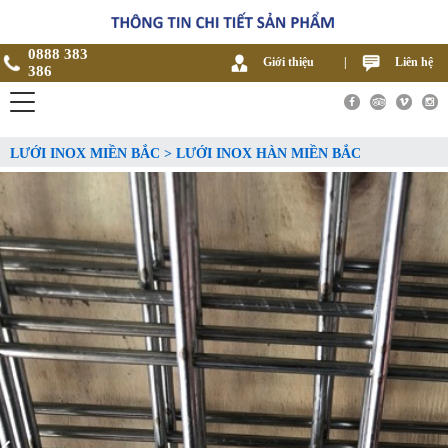
0888 383
Giới thiệu
|
Liên hệ
386
LƯỚI INOX MIỀN BẮC > LƯỚI INOX HÀN MIỀN BẮC