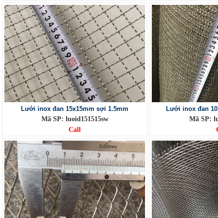
Lưới inox đan 15x15mm sợi 1.5mm
Lưới inox đan 1
Mã SP: luoid151515sw
Mã SP: l
Call