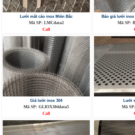
Lưới mắt cáo inox Miền Bắc
Báo giá lưới inox
Mã SP: LMCdata2
Mã SP: 
Call
Giá lưới inox 304
Lưới 
Mã SP: GLIOX304data5
Mã SP:
Call