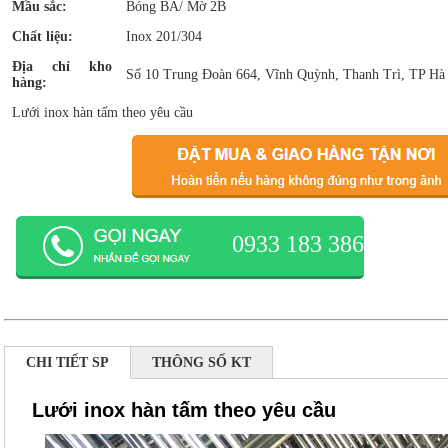
Mầu sắc:
Bóng BA/ Mờ 2B
Chất liệu:
Inox 201/304
Địa chỉ kho
Số 10 Trung Đoàn 664, Vĩnh Quỳnh, Thanh Trì, TP Hà
hàng:
Lưới inox hàn tấm theo yêu cầu
0933 183 386
CHI TIẾT SP
THÔNG SỐ KT
Lưới inox hàn tấm theo yêu cầu