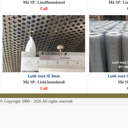
Mã SP: Lioxl8mmdata4
Mã SP: Li
Call
Lưới inox lỗ 3mm
Lưới inox 
Mã SP: Lixlo3mmdata6
Mã S
Call
© Copyright 2009 - 2026 All rights reserved.