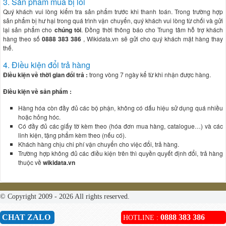
3. Sản phẩm mua bị lỗi
Quý khách vui lòng kiểm tra sản phẩm trước khi thanh toán. Trong trường hợp
sản phẩm bị hư hại trong quá trình vận chuyển, quý khách vui lòng từ chối và gửi
lại sản phẩm cho
chúng tôi
. Đồng thời thông báo cho Trung tâm hỗ trợ khách
hàng theo số
0888 383 386
, Wikidata.vn
sẽ gửi cho quý khách mặt hàng thay
thế.
4. Điều kiện đổi trả hàng
Điều kiện về thời gian đổi trả :
trong vòng 7 ngày kể từ khi nhận được hàng.
Điều kiện về sản phẩm :
Hàng hóa còn đầy đủ các bộ phận, không có dấu hiệu sử dụng quá nhiều
hoặc hỏng hóc.
Có đầy đủ các giấy tờ kèm theo (hóa đơn mua hàng, catalogue…) và các
linh kiện, tặng phẩm kèm theo (nếu có).
Khách hàng chịu chi phí vận chuyển cho việc đổi, trả hàng.
Trường hợp không đủ các điều kiện trên thì quyền quyết định đổi, trả hàng
thuộc về
wikidata.vn
© Copyright 2009 - 2026 All rights reserved.
CHAT ZALO
0888 383 386
HOTLINE :