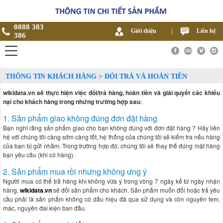
0888 383
Giới thiệu
|
Liên hệ
386
THÔNG TIN KHÁCH HÀNG > ĐỎI TRẢ VÀ HOÀN TIỀN
wikidata.vn sẽ thực hiện việc đổi/trả hàng, hoàn tiền và giải quyết các khiếu
nại cho khách hàng trong những trường hợp sau:
1. Sản phẩm giao không đúng đơn đặt hàng
Bạn nghĩ rằng sản phẩm giao cho bạn không đúng với đơn đặt hàng ? Hãy liên
hệ với chúng tôi càng sớm càng tốt, hệ thống của chúng tôi sẽ kiểm tra nếu hàng
của bạn bị gửi nhầm. Trong trường hợp đó, chúng tôi sẽ thay thế đúng mặt hàng
bạn yêu cầu (khi có hàng).
2. Sản phẩm mua rồi nhưng không ưng ý
Người mua có thể trả hàng khi không vừa ý trong vòng 7 ngày kể từ ngày nhận
hàng,
wikidata.vn
sẽ đổi sản phẩm cho khách. Sản phẩm muốn đổi hoặc trả yêu
cầu phải là sản phẩm không có dấu hiệu đã qua sử dụng và còn nguyên tem,
mác, nguyên đai kiện ban đầu.