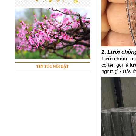
2.
Lưới chốn
Lưới inox 304
Lưới chống mu
Mã SP: LIox304data12
có tên gọi là
lư
TIN TỨC NỔI BẬT
Call
nghĩa gì? Đây là