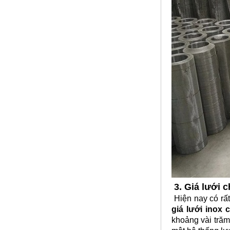
Lưới inox Miền Bắc
Mã SP: LIOXda1
Call
Lưới đỡ bông chống nóng inox
304
3. Giá lưới 
Mã SP: Linoxchongnong1010304
Hiện nay có rấ
Call
giá lưới inox
khoảng vài trăm