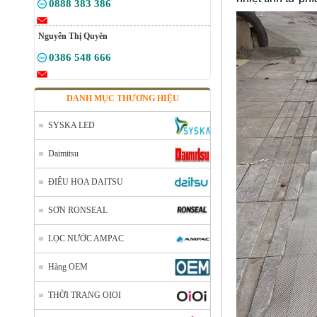
0888 383 386
Nguyễn Thị Quyên
0386 548 666
DANH MỤC THƯƠNG HIỆU
SYSKA LED
Daimitsu
ĐIÊU HOA DAITSU
SƠN RONSEAL
LỌC NƯỚC AMPAC
Hàng OEM
THỜI TRANG OIOI