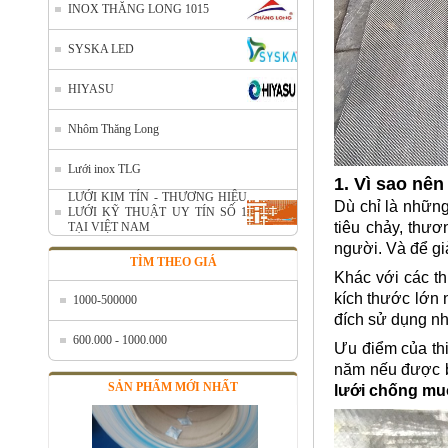
INOX THĂNG LONG 1015
SYSKA LED
HIYASU
Nhôm Thăng Long
Nhôm cuộn cắt lẻ
Lưới inox TLG
Mã SP: AcuonceYC
1. Vì sao nê
Call
LƯỚI KIM TÍN - THƯƠNG HIỆU
Dù chỉ là những
LƯỚI KỸ THUẬT UY TÍN SỐ 1
tiêu chảy, thư
TẠI VIỆT NAM
người. Và để gi
TÌM THEO GIÁ
Khác với các th
kích thước lớn 
1000-500000
đích sử dụng n
600.000 - 1000.000
Ưu điểm của thi
năm nếu được bả
SẢN PHẨM MỚI NHẤT
lưới chống mu