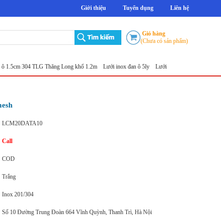
Giới thiệu
Tuyển dụng
Liên hệ
Giỏ hàng
(Chưa có sản phẩm)
m 304 TLG Thăng Long khổ 1.2m
Lưới inox đan ô 5ly
Lưới đục lỗ tròn
Sản xuất lưới ino
mesh
LCM20DATA10
Call
COD
Trắng
Inox 201/304
Số 10 Đường Trung Đoàn 664 Vĩnh Quỳnh, Thanh Trì, Hà Nội