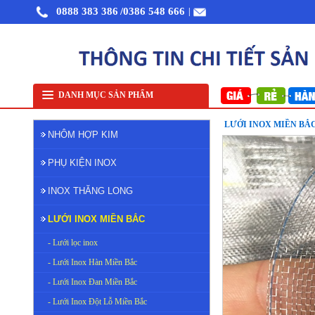
0888 383 386
/0386 548 666
|
Nhôm cuộn cắt lẻ
Nhôm cuộn A1050
Nhôm bảo ôn cuộn mỏng A1050
Lưới 
DANH MỤC SẢN PHẨM
LƯỚI INOX MIỀN BẮ
NHÔM HỢP KIM
PHỤ KIỆN INOX
INOX THĂNG LONG
LƯỚI INOX MIỀN BẮC
- Lưới lọc inox
- Lưới Inox Hàn Miền Bắc
- Lưới Inox Đan Miền Bắc
- Lưới Inox Đột Lỗ Miền Bắc