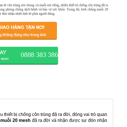
an từ côn trùng nói chung và muỗi nói riêng, nhiều thiết bị chống côn trùng đã ra
trong phòng chống dịch bệnh và bảo vệ sức khỏe. Trong đó, lưới chống muỗi 20
 đón nhận nhiệt tình từ phía người dùng.
0888 383 386
u thiết bị chống côn trùng đã ra đời, đóng vai trò quan
 muỗi 20 mesh
đã ra đời và nhận được sự đón nhận