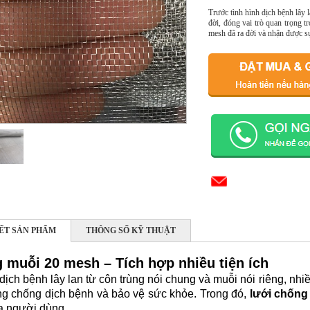
Trước tình hình dịch bệnh lây l
đời, đóng vai trò quan trọng 
mesh đã ra đời và nhận được sự
IẾT SẢN PHẨM
THÔNG SỐ KỸ THUẬT
 muỗi 20 mesh – Tích hợp nhiều tiện ích
dịch bệnh lây lan từ côn trùng nói chung và muỗi nói riêng, nhiề
ng chống dịch bệnh và bảo vệ sức khỏe. Trong đó,
lưới chống
ía người dùng.