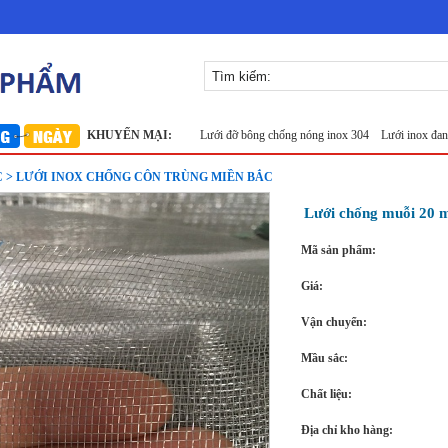
inox 304
Lưới inox Miền Bắc
KHUYẾN MẠI:
Lưới đỡ bông chống nóng inox 304
Lưới inox đan ô 1.5c
C > LƯỚI INOX CHỐNG CÔN TRÙNG MIỀN BẮC
Lưới chống muỗi 20 
Mã sản phẩm:
Giá:
Vận chuyển:
Mầu sắc:
Chất liệu:
Địa chỉ kho hàng: