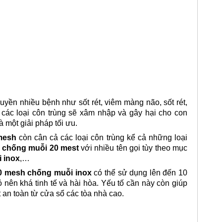
ruyền nhiều bệnh như sốt rét, viêm màng não, sốt rét,
 các loại côn trùng sẽ xâm nhập và gây hại cho con
à một giải pháp tối ưu.
mesh
còn cân cả các loại côn trùng kể cả những loại
i chống muỗi 20 mest
với nhiều tên gọi tùy theo mục
i inox
,…
20 mesh chống muỗi inox
có thể sử dụng lên đến 10
nên khá tinh tế và hài hòa. Yếu tố cần này còn giúp
 an toàn từ cửa sổ các tòa nhà cao.