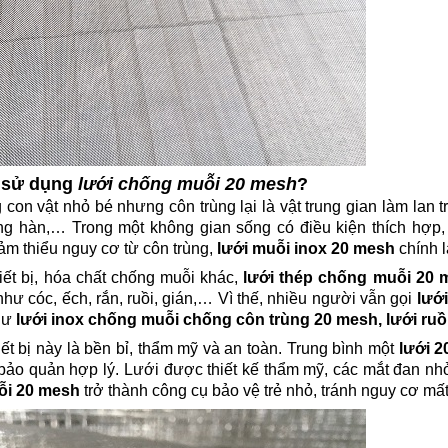
n sử dụng
lưới chống muỗi 20 mesh
?
 con vật nhỏ bé nhưng côn trùng lại là vật trung gian làm lan t
ơng hàn,… Trong một không gian sống có điều kiện thích hợp,
ảm thiểu nguy cơ từ côn trùng,
lưới muỗi inox 20 mesh
chính l
iết bị, hóa chất chống muỗi khác,
lưới thép chống muỗi 20 
như cóc, ếch, rắn, ruồi, gián,… Vì thế, nhiều người vẫn gọi
lướ
hư
lưới inox chống muỗi chống côn trùng 20 mesh, lưới ruồ
ết bị này là bền bỉ, thẩm mỹ và an toàn. Trung bình một
lưới 
o quản hợp lý. Lưới được thiết kế thẩm mỹ, các mắt đan nhỏ 
ỗi 20 mesh
trở thành công cụ bảo vệ trẻ nhỏ, tránh nguy cơ mất