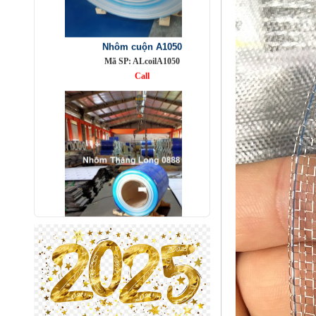
Nhôm cuộn A1050
Mã SP: ALcoilA1050
Call
Nhôm bảo ôn cuộn mỏng A1050
Mã SP: AbaoonA1050
Call