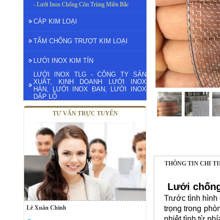
- Lưới Inox Chống Côn Trùng Miền Bắc
CÁP KIM LOẠI
TẤM CHỐNG TRƯỢT KIM LOẠI
LƯỚI INOX KIM TÍN
LƯỚI INOX TLG - CÔNG TY SẢN
XUẤT, KINH DOANH LƯỚI INOX
HÀN, LƯỚI INOX ĐAN, LƯỚI INOX
DẬP LỖ
TƯ VẤN TRỰC TUYẾN
THÔNG TIN CHI T
Lưới chống
Trước tình hình 
Lê Xuân Chinh
trọng trong phò
nhiệt tình từ ph