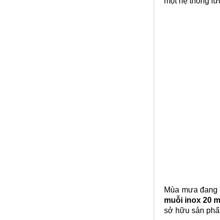
một hệ thống lư
Lưới inox đan ô 1.5cm 304 TLG
Thăng Long khổ 1.2m
Mã SP: TLG031.5cm72-304
Call
Mùa mưa đang về
muỗi inox 20 
sở hữu sản phẩm