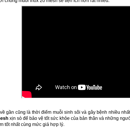
ới chống muỗi inox 20 mesh sẽ tiện ích hơn rất nhiều.
 gần cũng là thời điểm muỗi sinh sôi và gây bệnh nhiều nhất
mesh
xịn sò để bảo vệ tốt sức khỏe của bản thân và những ngư
 tốt nhất cùng mức giá hợp lý.