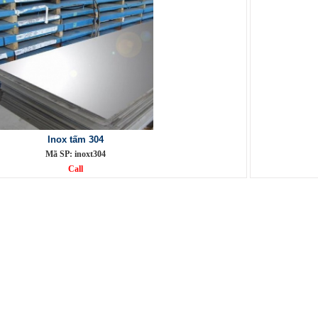
Inox tấm 304
Mã SP: inoxt304
Call