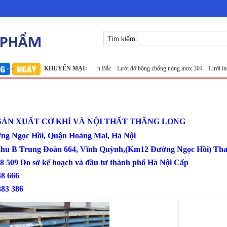
1050
Lưới inox 304
KHUYẾN MẠI:
Lưới inox Miền Bắc
Lưới đỡ bông chống nóng inox 304
Lưới inox
SẢN XUẤT CƠ KHÍ VÀ NỘI THẤT THĂNG LONG
ờng Ngọc Hồi, Quận Hoàng Mai, Hà Nội
Khu B Trung Đoàn 664, Vĩnh Quỳnh,(Km12 Đường Ngọc Hồi) Tha
18 509 Do sở kế hoạch và đầu tư thành phố Hà Nội Cấp
0386 548 666
383 386