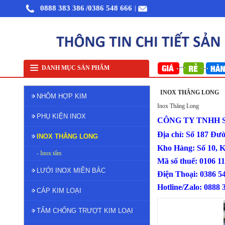
0888 383 386
/0386 548 666
|
Nhôm cuộn cắt lẻ
Nhôm cuộn A1050
Nhôm bảo ôn cuộn mỏng A
DANH MỤC SẢN PHẨM
INOX THĂNG LONG
NHÔM HỢP KIM
Inox Thăng Long
PHỤ KIỆN INOX
CÔNG TY TNHH 
Địa chỉ: Số 187 Đư
INOX THĂNG LONG
Kho Hàng: Số 10, 
- Inox tấm
Mã số thuế: 0106 1
LƯỚI INOX MIỀN BẮC
Điện Thoại: 
Hotline/Zalo: 0888 
CÁP KIM LOẠI
TẤM CHỐNG TRƯỢT KIM LOẠI