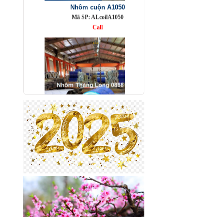
Mã SP: ALcoilA1050
Call
Nhôm bảo ôn cuộn mỏng A1050
Mã SP: AbaoonA1050
Call