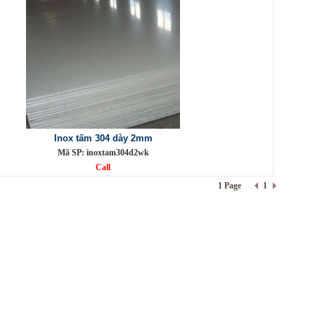
Inox tấm 304 dày 2mm
Mã SP: inoxtam304d2wk
Call
1 Page
1