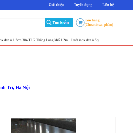
Giới thiệu
Tuyển dụng
Liên hệ
Giỏ hàng
(Chưa có sản phẩm)
 đan ô 1.5cm 304 TLG Thăng Long khổ 1.2m
Lưới inox đan ô 5ly
Lưới đục lỗ tròn
Sản xu
nh Trì, Hà Nội