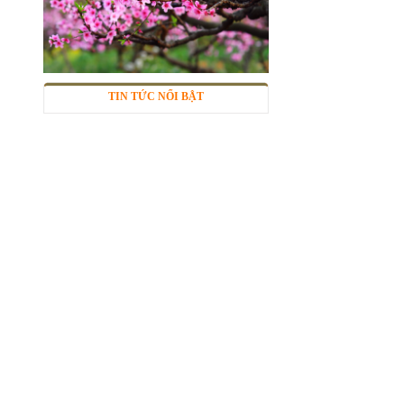
TIN TỨC NỔI BẬT
Lưới inox 304
Mã SP: LIox304data12
Call