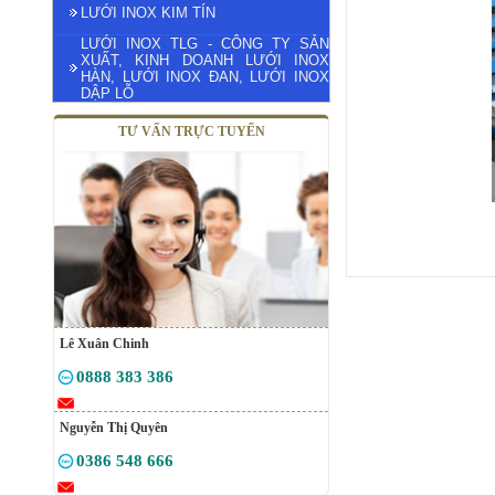
LƯỚI INOX KIM TÍN
LƯỚI INOX TLG - CÔNG TY SẢN
XUẤT, KINH DOANH LƯỚI INOX
HÀN, LƯỚI INOX ĐAN, LƯỚI INOX
DẬP LỖ
TƯ VẤN TRỰC TUYẾN
Lê Xuân Chinh
0888 383 386
Nguyễn Thị Quyên
0386 548 666