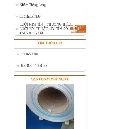
Nhôm Thăng Long
Lưới inox TLG
LƯỚI KIM TÍN - THƯƠNG HIỆU
LƯỚI KỸ THUẬT UY TÍN SỐ 1
TẠI VIỆT NAM
Nhôm cuộn cắt lẻ
TÌM THEO GIÁ
Mã SP: AcuonceYC
Call
1000-500000
600.000 - 1000.000
SẢN PHẨM MỚI NHẤT
Nhôm cuộn A1050