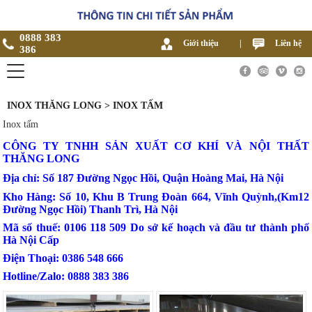
0888 383
Giới thiệu
|
Liên hệ
386
INOX THĂNG LONG > INOX TẤM
Inox tấm
CÔNG TY TNHH SẢN XUẤT CƠ KHÍ VÀ NỘI THẤT
THĂNG LONG
Địa chỉ: Số 187 Đường Ngọc Hồi, Quận Hoàng Mai, Hà Nội
Kho Hàng: Số 10, Khu B Trung Đoàn 664, Vĩnh Quỳnh,(Km12
Đường Ngọc Hồi) Thanh Trì, Hà Nội
Mã số thuế: 0106 118 509 Do sở kế hoạch và đầu tư thành phố
Hà Nội Cấp
Điện Thoại: 0386 548 666
Hotline/Zalo: 0888 383 386