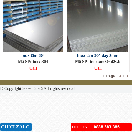
Inox tấm 304
Inox tấm 304 dày 2mm
Mã SP: inoxt304
Mã SP: inoxtam304d2wk
Call
Call
1 Page
1
© Copyright 2009 - 2026 All rights reserved.
CHAT ZALO
0888 383 386
HOTLINE :