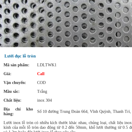
Lưới đục lỗ tròn
Mã sản phẩm:
LDLTWK1
Giá:
Call
Vận chuyển:
COD
Mầu sắc:
Trắng
Chất liệu:
inox 304
Địa chỉ kho
Số 10 đường Trung Đoàn 664, Vĩnh Quỳnh, Thanh Trì,
hàng:
Lưới inox lỗ tròn có nhiều kích thước khác nhau, chủng loại, chất liệu i
kính của mỗi lỗ tròn dao động từ 0.2 đến 50mm, khổ lưới thường từ 0.5 