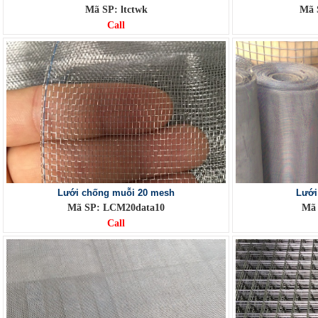
Mã SP: ltctwk
Mã 
Call
Lưới chống muỗi 20 mesh
Lưới
Mã SP: LCM20data10
Mã 
Call