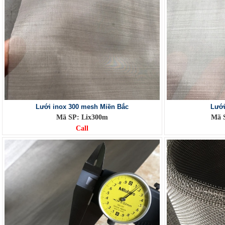
Lưới inox 300 mesh Miền Bắc
Lưới
Mã SP: Lix300m
Mã 
Call