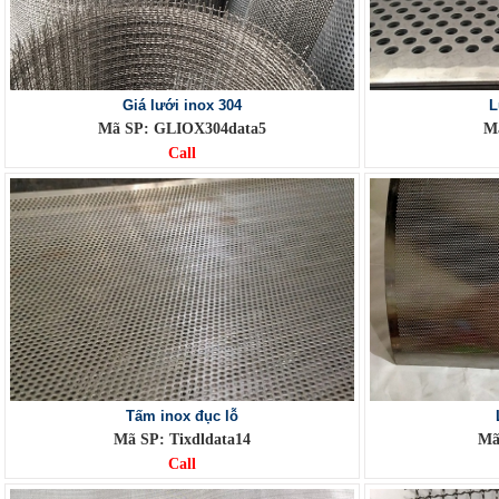
Giá lưới inox 304
L
Mã SP: GLIOX304data5
Mã
Call
Tấm inox đục lỗ
Mã SP: Tixdldata14
Mã
Call