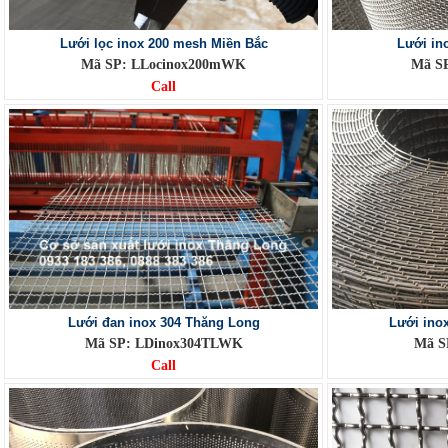
Lưới lọc inox 200 mesh Miền Bắc
Lưới in
Mã SP: LLocinox200mWK
Mã SP
Call
Lưới đan inox 304 Thăng Long
Lưới ino
Mã SP: LDinox304TLWK
Mã S
Call