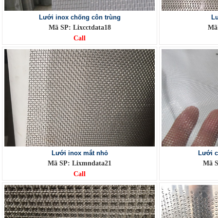
Lưới inox chống côn trùng
Lư
Mã SP: Lixcctdata18
Mã 
Call
Lưới inox mắt nhỏ
Lưới c
Mã SP: Lixmndata21
Mã S
Call