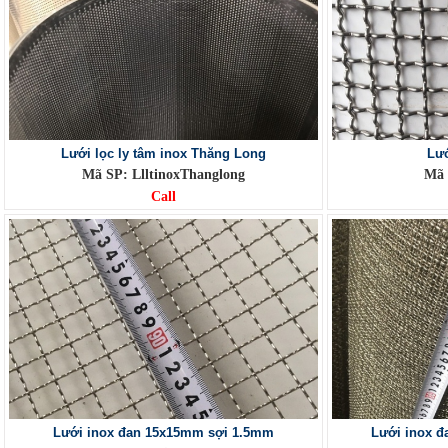
Lưới lọc ly tâm inox Thăng Long
Lướ
Mã SP: LlltinoxThanglong
Mã 
Call
Lưới inox đan 15x15mm sợi 1.5mm
Lưới inox đ