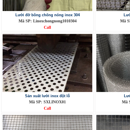
Lưới đỡ bông chống nóng inox 304
Lướ
Mã SP: Linoxchongnong1010304
Mã S
Call
Sản xuất lưới inox đột lỗ
Lướ
Mã SP: SXLINOX01
Mã 
Call