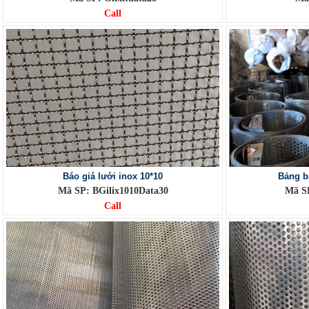
Call
Báo giá lưới inox 10*10
Bảng bá
Mã SP: BGilix1010Data30
Mã SP
Call