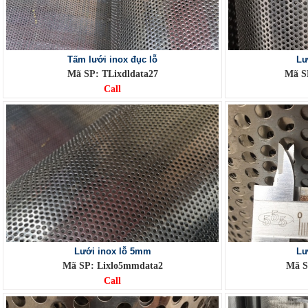
Tấm lưới inox đục lỗ
Lư
Mã SP: TLixdldata27
Mã S
Call
Lưới inox lỗ 5mm
Lư
Mã SP: Lixlo5mmdata2
Mã S
Call