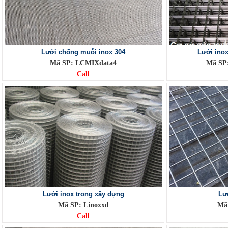
Lưới chống muỗi inox 304
Lưới inox
Mã SP: LCMIXdata4
Mã SP
Call
Lưới inox trong xây dựng
Lư
Mã SP: Linoxxd
Mã
Call