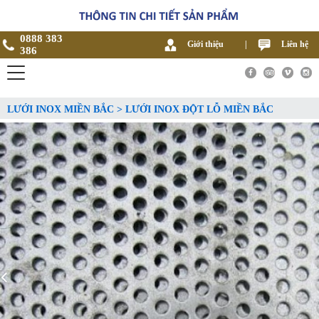
0888 383
Giới thiệu
|
Liên hệ
386
LƯỚI INOX MIỀN BẮC > LƯỚI INOX ĐỘT LỖ MIỀN BẮC