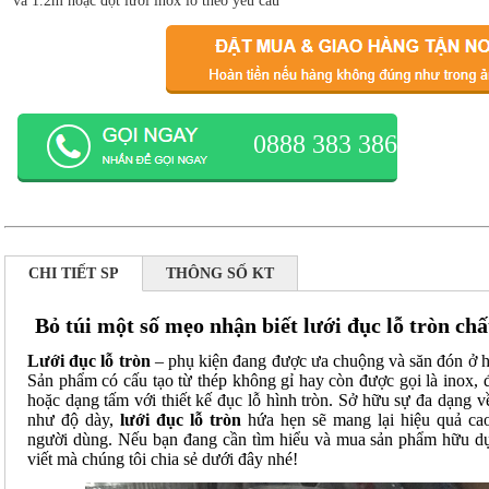
và 1.2m hoặc đột lưới inox lỗ theo yêu cầu
0888 383 386
CHI TIẾT SP
THÔNG SỐ KT
Bỏ túi một số mẹo nhận biết lưới đục lỗ tròn ch
Lưới đục lỗ tròn
– phụ kiện đang được ưa chuộng và săn đón ở hầ
Sản phẩm có cấu tạo từ thép không gỉ hay còn được gọi là inox, 
hoặc dạng tấm với thiết kế đục lỗ hình tròn. Sở hữu sự đa dạng v
như độ dày,
lưới đục lỗ tròn
hứa hẹn sẽ mang lại hiệu quả ca
người dùng. Nếu bạn đang cần tìm hiểu và mua sản phẩm hữu dụ
viết mà chúng tôi chia sẻ dưới đây nhé!