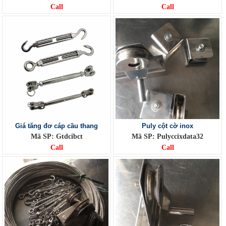
Call
Call
Giá tăng đơ cáp cầu thang
Puly cột cờ inox
Mã SP: Gtdcibct
Mã SP: Pulyccixdata32
Call
Call