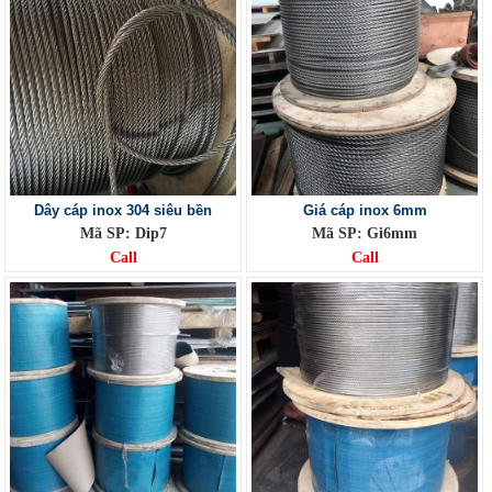
Dây cáp inox 304 siêu bền
Giá cáp inox 6mm
Mã SP: Dip7
Mã SP: Gi6mm
Call
Call