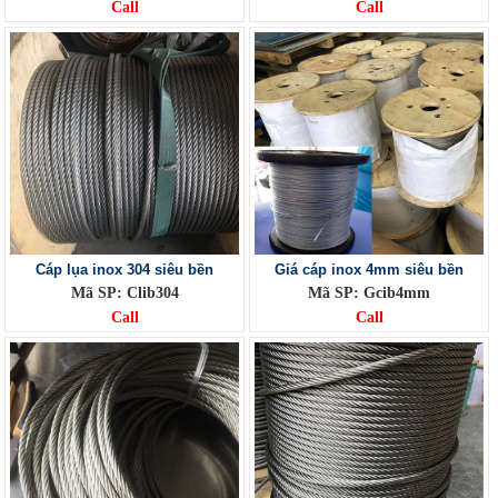
Call
Call
Cáp lụa inox 304 siêu bền
Giá cáp inox 4mm siêu bền
Mã SP: Clib304
Mã SP: Gcib4mm
Call
Call