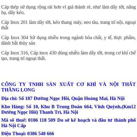
Cáp thép sử dụng rộng rải hơn vì giá thành rẻ, như làm dây tời, nâng
hạ, dây kéo,
Cáp Inox 201 làm dây tời, kéo thang máy, neo tàu, trang trí nội, ngoại
thất
Cáp Inox 304 Sử dụng nhiều trong ngành hóa chất, y tế, thực phẩm,
đánh bắt thủy sản
Cáp Inox 316, Cáp inox 430 dùng nhiều làm dây tời, trong cơ khí chế
tạo, trang trí ngoại thất.
CÔNG TY TNHH SẢN XUẤT CƠ KHÍ VÀ NỘI THẤT
THĂNG LONG
Địa chỉ: Số 187 Đường Ngọc Hồi, Quận Hoàng Mai, Hà Nội
Kho Hàng: Số 10, Khu B Trung Đoàn 664, Vĩnh Quỳnh,(Km12
Đường Ngọc Hồi) Thanh Trì, Hà Nội
Mã số thuế: 0106 118 509 Do sở kế hoạch và đầu tư thành phố
Hà Nội Cấp
Điện Thoại: 0386 548 666