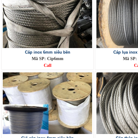
Cáp inox 6mm siêu bền
Cáp lụa inox
Mã SP: Cip6mm
Mã SP: 
Call
Ca