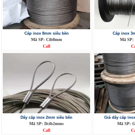
Cáp inox 8mm siêu bền
Cáp inox 3
Mã SP: Cib8mm
Mã SP:
Call
Ca
Dây cáp inox 2mm siêu bên
Giá dây cáp ino
Mã SP: Dcib2mms
Mã SP: 
Call
Ca