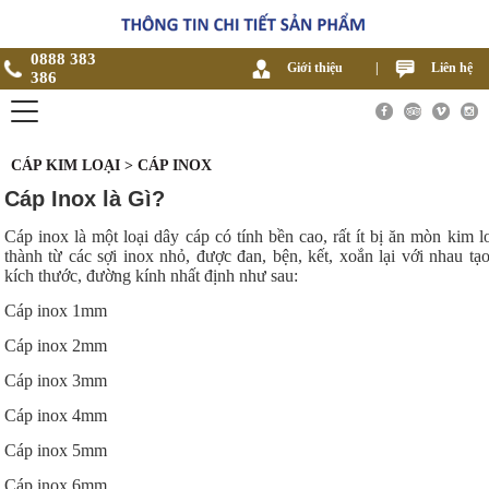
0888 383
Giới thiệu
|
Liên hệ
386
CÁP KIM LOẠI > CÁP INOX
Cáp Inox là Gì?
Cáp inox là một loại dây cáp có tính bền cao, rất ít bị ăn mòn kim l
thành từ các sợi inox nhỏ, được đan, bện, kết, xoắn lại với nhau tạ
kích thước, đường kính nhất định như sau:
Cáp inox 1mm
Cáp inox 2mm
Cáp inox 3mm
Cáp inox 4mm
Cáp inox 5mm
Cáp inox 6mm