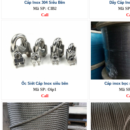
Cáp Inox 304 Siêu Bền
Dây Cáp In
Mã SP: CIB2
Mã SP
Call
Ca
Ốc Siết Cáp Inox siêu bền
Cáp inox bọc 
Mã SP: Oip1
Mã SP
Call
Ca