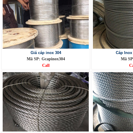
Giá cáp inox 304
Cáp Inox
Mã SP: Gcapinox304
Mã SP
Call
Ca