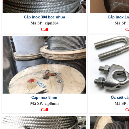
Cáp inox 304 bọc nhựa
Cáp inox 1
Mã SP: cipn304
Mã SP:
Call
Ca
Cáp inox 8mm
Ốc siết cá
Mã SP: cip8mm
Mã SP: 
Call
Ca