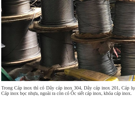
Trong Cáp inox thì có Dây cáp inox 304, Dây cáp inox 201, Cáp lụa
Cáp inox bọc nhựa, ngoài ra còn có Ốc siết cáp inox, khóa cáp inox.