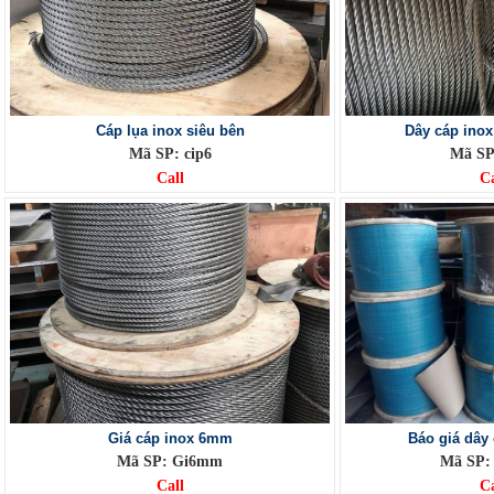
Cáp lụa inox siêu bên
Dây cáp inox
Mã SP: cip6
Mã SP
Call
Ca
Giá cáp inox 6mm
Báo giá dây 
Mã SP: Gi6mm
Mã SP: 
Call
Ca