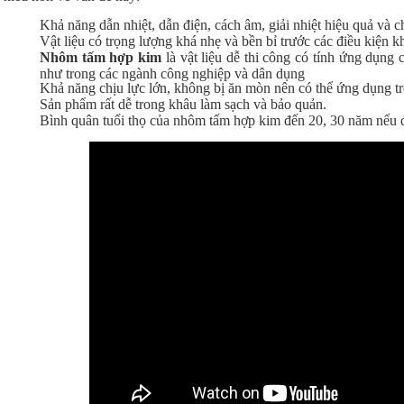
Khả năng dẫn nhiệt, dẫn điện, cách âm, giải nhiệt hiệu quả và c
Vật liệu có trọng lượng khá nhẹ và bền bỉ trước các điều kiện k
Nhôm tấm hợp kim
là vật liệu dễ thi công có tính ứng dụng
như trong các ngành công nghiệp và dân dụng
Khả năng chịu lực lớn, không bị ăn mòn nên có thể ứng dụng tr
Sản phẩm rất dễ trong khâu làm sạch và bảo quản.
Bình quân tuổi thọ của nhôm tấm hợp kim đến 20, 30 năm nếu 