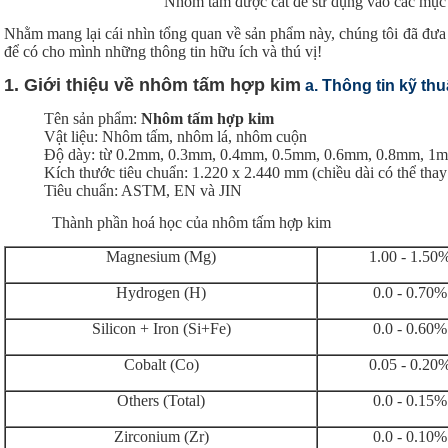
Nhôm tấm được cắt để sử dụng váo các mục đ
Nhằm mang lại cái nhìn tổng quan về sản phẩm này, chúng tôi đã đưa r
để có cho mình những thông tin hữu ích và thú vị!
1. Giới thiệu về nhôm tấm hợp kim
a. Thông tin kỹ th
Tên sản phẩm:
Nhôm tấm hợp kim
Vật liệu: Nhôm tấm, nhôm lá, nhôm cuộn
Độ dày: từ 0.2mm, 0.3mm, 0.4mm, 0.5mm, 0.6mm, 0.8mm, 
Kích thước tiêu chuẩn: 1.220 x 2.440 mm (chiều dài có thể tha
Tiêu chuẩn: ASTM, EN và JIN
Thành phần hoá học của nhôm tấm hợp kim
Magnesium (Mg)
1.00 - 1.50
Hydrogen (H)
0.0 - 0.70%
Silicon + Iron (Si+Fe)
0.0 - 0.60%
Cobalt (Co)
0.05 - 0.20
Others (Total)
0.0 - 0.15%
Zirconium (Zr)
0.0 - 0.10%