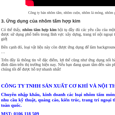
Công ty bán nhôm tấm, nhôm cuộn, nhôm lá mỏng, nhôm 
3. Ứng dụng của nhôm tấm hợp kim
Có thể thấy,
nhôm tấm hợp kim
hội tụ đầy đủ các yêu cầu của một 
được sử dụng phổ biến trong lĩnh vực xây dựng, trang trí nội ngoại t
giớị
Bên cạnh đó, loại vật liệu này còn được ứng dụng để làm background
…
Trên đây là thông tin về đặc điểm, lợi thế cũng như ứng dụng nổi 
đình đám trên thị trường hiện nay. Nếu bạn đang quan tâm đến sản phẩ
chúng tôi để được hỗ trợ nhanh nhất!
CÔNG TY TNHH SẢN XUẤT CƠ KHÍ VÀ NỘI 
Chuyên nhập khẩu, kinh doanh các loại nhôm tấm mỏn
nhu cầu kỹ thuật, quảng cáo, kiến trúc, trang trí ngoại
toàn quốc.
MST: 0106 118 509