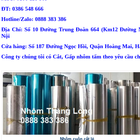
ĐT: 0386 548 666
Hotline/Zalo: 0888 383 386
Địa Chỉ: Số 10 Đường Trung Đoàn 664 (Km12 Đường N
Nội
Cửa hàng: Số 187 Đường Ngọc Hồi, Quận Hoàng Mai, H
Công ty chúng tôi có Cắt, Gấp nhôm tấm theo yêu cầu c
Nhôm cuộn cắt lẻ