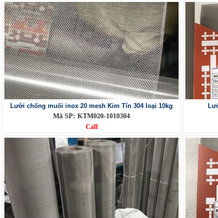
Lưới chống muối inox 20 mesh Kim Tín 304 loại 10kg
Lướ
Mã SP: KTM020-1010304
Call