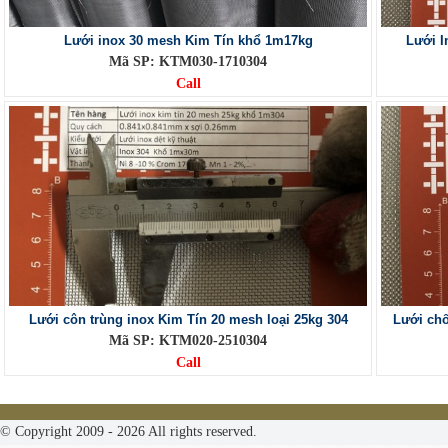
Lưới inox 30 mesh Kim Tín khổ 1m17kg
Lưới I
Mã SP: KTM030-1710304
Call
Lưới côn trùng inox Kim Tín 20 mesh loại 25kg 304
Lưới chố
Mã SP: KTM020-2510304
Call
© Copyright 2009 - 2026 All rights reserved.