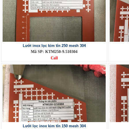
Lưới inox lọc kim tín 250 mesh 304
Mã SP: KTM250-9.510304
Call
Lưới lọc inox kim tín 150 mesh 304