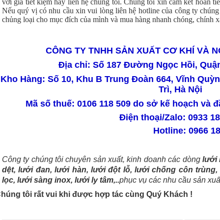
với giá tiết kiệm hãy liên hệ chúng tôi. Chúng tôi xin cam kết hoàn 
Nếu quý vị có nhu cầu xin vui lòng liên hệ hotline của công ty chúng
chủng loại cho mục đích của mình và mua hàng nhanh chóng, chính x
CÔNG TY TNHH SẢN XUẤT CƠ KHÍ VÀ 
Địa chỉ: Số 187 Đường Ngọc Hồi, Quậ
Kho Hàng: Số 10, Khu B Trung Đoàn 664, Vĩnh Qu
Trì, Hà Nội
Mã số thuế: 0106 118 509 do sở kế hoạch và 
Điện thoại/Zalo: 0933 1
Hotline: 0966 183
Công ty chúng tôi chuyên sản xuất, kinh doanh các dòng
lưới
dệt, lưới đan, lưới hàn, lưới đột lỗ, lưới chống côn trùng
lọc, lưới sàng inox, lưới ly tâm,..
phục vụ các nhu cầu sản xuấ
húng tôi rất vui khi được hợp tác cùng Quý Khách !