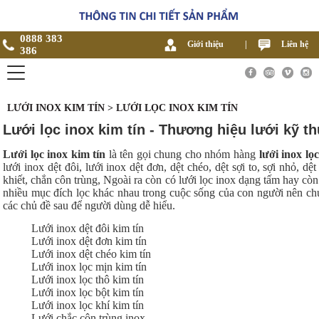
0888 383
Giới thiệu
|
Liên hệ
386
LƯỚI INOX KIM TÍN > LƯỚI LỌC INOX KIM TÍN
Lưới lọc inox kim tín - Thương hiệu lưới kỹ th
Lưới lọc inox kim tín
là tên gọi chung cho nhóm hàng
lưới inox lọc
lưới inox dệt đôi, lưới inox dệt đơn, dệt chéo, dệt sợi to, sợi nhỏ, dệt 
khiết, chắn côn trùng, Ngoài ra còn có lưới lọc inox dạng tấm hay còn
nhiều mục đích lọc khác nhau trong cuộc sống của con người nên chúng
các chủ đề sau để người dùng dễ hiểu.
Lưới inox dệt đôi kim tín
Lưới inox dệt đơn kim tín
Lưới inox dệt chéo kim tín
Lưới inox lọc mịn kim tín
Lưới inox lọc thô kim tín
Lưới inox lọc bột kim tín
Lưới inox lọc khí kim tín
Lưới chắc côn trùng inox,…