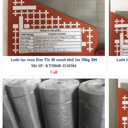
Lưới lọc inox Kim Tín 40 mesh khổ 1m 35kg 304
Lưới 
Mã SP: KTM040-3510304
Call