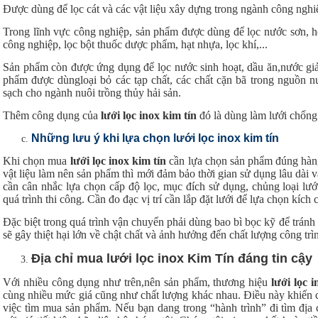
Được dùng để lọc cát và các vật liệu xây dựng trong ngành công ngh
Trong lĩnh vực công nghiệp, sản phẩm được dùng để lọc nước sơn, hóa
công nghiệp, lọc bột thuốc dược phẩm, hạt nhựa, lọc khí,...
Sản phẩm còn được ứng dụng để lọc nước sinh hoạt, dầu ăn,nước giải
phẩm được dùngloại bỏ các tạp chất, các chất cặn bã trong nguồn n
sạch cho ngành nuôi trồng thủy hải sản.
Thêm công dụng của
lưới lọc inox kim tín
đó là dùng làm lưới chống 
Những lưu ý khi lựa chọn lưới lọc inox kim tín
Khi chọn mua
lưới lọc
inox kim tín
cần lựa chọn sản phẩm đúng hàng
vật liệu làm nên sản phẩm thì mới đảm bảo thời gian sử dụng lâu dài 
cần cân nhắc lựa chọn cấp độ lọc, mục đích sử dụng, chủng loại lưới
quá trình thi công. Cần đo đạc vị trí cần lắp đặt lưới để lựa chọn kích
Đặc biệt trong quá trình vận chuyển phải dùng bao bì bọc kỹ để tránh b
sẽ gây thiệt hại lớn về chật chất và ảnh hưởng đến chất lượng công trì
Địa chỉ mua lưới lọc inox Kim Tín
đáng tin cậy
Với nhiều công dụng như trên,nên sản phẩm, thương hiệu
lưới lọc
i
cùng nhiều mức giá cũng như chất lượng khác nhau. Điều này khiến 
việc tìm mua sản phẩm. Nếu bạn dang trong “hành trình” đi tìm địa