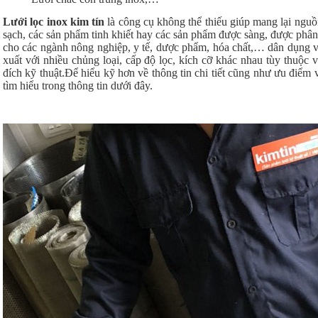
Lưới lọc inox kim tín
là công cụ không thể thiếu giúp mang lại nguồ
sạch, các sản phẩm tinh khiết hay các sản phẩm được sàng, được phân
cho các ngành nông nghiệp, y tế, dược phẩm, hóa chất,… dân dụng v
xuất với nhiều chủng loại, cấp độ lọc, kích cỡ khác nhau tùy thuộc
đích kỹ thuật.Để hiểu kỹ hơn về thông tin chi tiết cũng như ưu điể
tìm hiểu trong thông tin dưới đây.