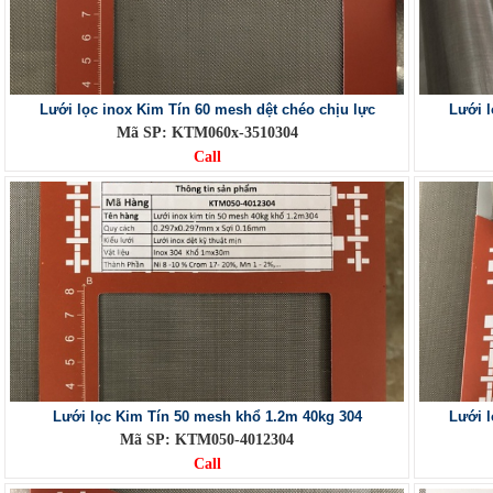
Lưới lọc inox Kim Tín 60 mesh dệt chéo chịu lực
Lưới 
Mã SP: KTM060x-3510304
Call
Lưới lọc Kim Tín 50 mesh khổ 1.2m 40kg 304
Lưới 
Mã SP: KTM050-4012304
Call