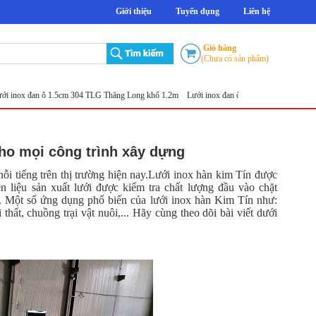
Giới thiệu
Tuyển dụng
Liên hệ
Giỏ hàng
(Chưa có sản phẩm)
inox đan ô 1.5cm 304 TLG Thăng Long khổ 1.2m
Lưới inox đan ô 5ly
Lưới đục lỗ tròn
S
cho mọi công trình xây dựng
ỗi tiếng trên thị trường hiện nay.Lưới inox hàn kim Tín được
 liệu sản xuất lưới được kiểm tra chất lượng đầu vào chặt
. Một số ứng dụng phổ biến của lưới inox hàn Kim Tín như:
 thất, chuồng trại vật nuôi,... Hãy cùng theo dõi bài viết dưới