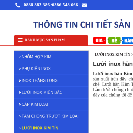
0888 383 386
/0386 548 666
|
Nhôm cuộn cắt lẻ
Nhôm cuộn A1050
Nhôm bảo ôn cuộn mỏn
DANH MỤC SẢN PHẨM
LƯỚI INOX KIM TÍN 
NHÔM HỢP KIM
Lưới inox hàn
PHỤ KIỆN INOX
Lưới inox hàn Kim
sản xuất trên dây c
INOX THĂNG LONG
chẽ. Lưới hàn Kim T
Làm lưới chống chuột,
LƯỚI INOX MIỀN BẮC
đây của chúng tôi để
CÁP KIM LOẠI
TẤM CHỐNG TRƯỢT KIM LOẠI
LƯỚI INOX KIM TÍN