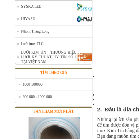
SYSKA LED
HIYASU
Nhôm Thăng Long
Lưới inox TLG
LƯỚI KIM TÍN - THƯƠNG HIỆU
LƯỚI KỸ THUẬT UY TÍN SỐ 1
TẠI VIỆT NAM
Nhôm cuộn cắt lẻ
TÌM THEO GIÁ
Mã SP: AcuonceYC
Call
1000-500000
600.000 - 1000.000
2. Đâu là địa c
SẢN PHẨM MỚI NHẤT
Những lợi ích sản ph
để tìm được đơn vị p
inox Kim Tín hàng đầu
Bạn đang muốn tìm ch