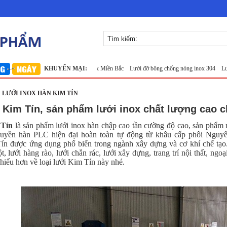
g A1050
Lưới inox 304
KHUYẾN MẠI:
Lưới inox Miền Bắc
Lưới đỡ bông chống nóng inox 304
Lưới 
> LƯỚI INOX HÀN KIM TÍN
 Kim Tín, sản phẩm lưới inox chất lượng cao 
 Tín
là sản phẩm lưới inox hàn chập cao tần cường độ cao, sản phẩm n
huyền hàn PLC hiện đại hoàn toàn tự động từ khâu cấp phôi Nguyên
ín được ứng dụng phổ biến trong ngành xây dựng và cơ khí chế tạo
 lưới hàng rào, lưới chắn rác, lưới xây dựng, trang trí nội thất, ngoại
 hiểu hơn về loại lưới Kim Tín này nhé.