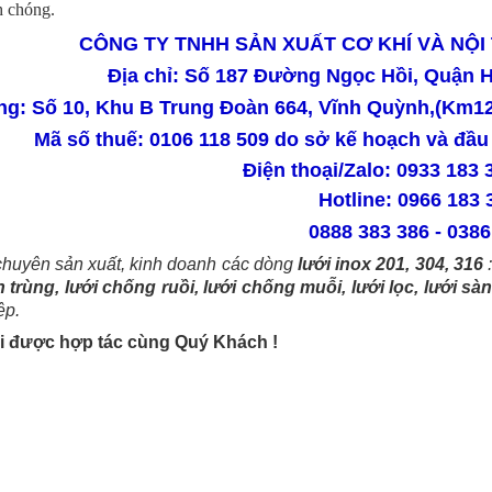
h chóng.
CÔNG TY TNHH SẢN XUẤT CƠ KHÍ VÀ NỘ
Địa chỉ: Số 187 Đường Ngọc Hồi, Quận H
g: Số 10, Khu B Trung Đoàn 664, Vĩnh Quỳnh,(Km12
Mã số thuế: 0106 118 509 do sở kế hoạch và đầu
Điện thoại/Zalo: 0933 183 
Hotline: 0966 183 
0888 383 386 - 0386 5
 chuyên sản xuất, kinh doanh các dòng
lưới inox 201, 304, 316
:
 trùng, lưới chống ruồi, lưới chống muỗi, lưới lọc, lưới sàng
ệp.
khi được hợp tác cùng Quý Khách !