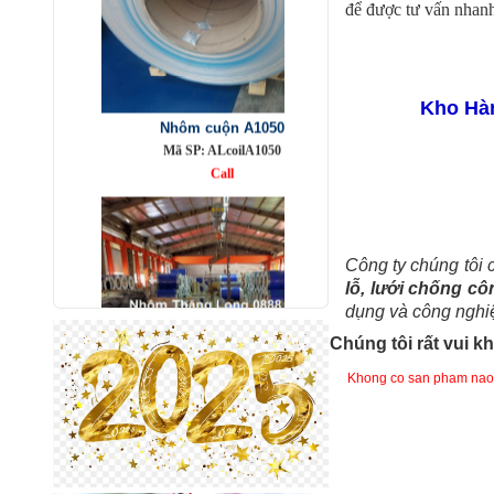
để được tư vấn nhan
Nhôm cuộn A1050
Kho Hàn
Mã SP: ALcoilA1050
Call
Công ty chúng tôi
lỗ, lưới chống côn
dụng và công nghi
Chúng tôi rất vui 
Khong co san pham nao
Nhôm bảo ôn cuộn mỏng A1050
Mã SP: AbaoonA1050
Call