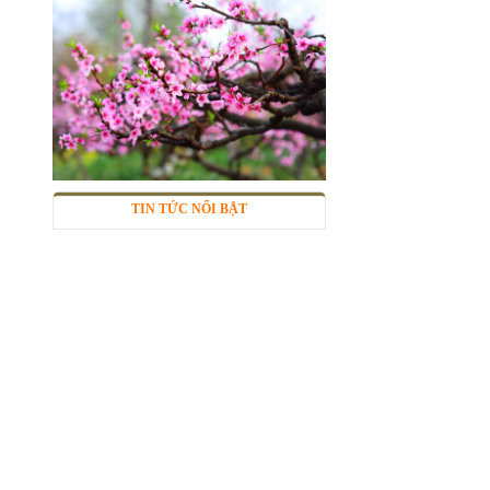
TIN TỨC NỔI BẬT
Lưới inox 304
Mã SP: LIox304data12
Call