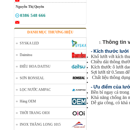
Nguyễn Thị Quyên
0386 548 666
DANH MỤC THƯƠNG HIỆU
Thông tin 
SYSKA LED
- Kích thước
lưới 
Daimitsu
Khổ lưới với kích th
Chiều dài thông th
ĐIÊU HOA DAITSU
Kích thước ô lưới d
Sợi lưới từ 0.5mm 
Chất liệu thông dụng
SƠN RONSEAL
- Ưu điểm của lướ
LỌC NƯỚC AMPAC
Bền bỉ ngay cả trong
Khả năng chống ăn mò
Hàng OEM
Dễ gia công, có khả 
THỜI TRANG OIOI
INOX THĂNG LONG 1015