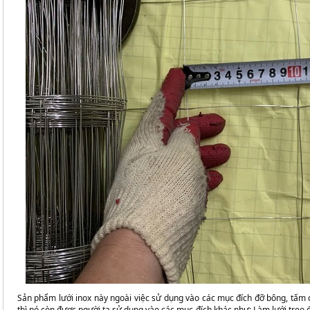
Sản phẩm lưới inox này ngoài việc sử dụng vào các mục đích đỡ bông, tấm c
thì nó còn được người ta sử dụng vào các mục đích khác như: Làm lưới treo đèn,