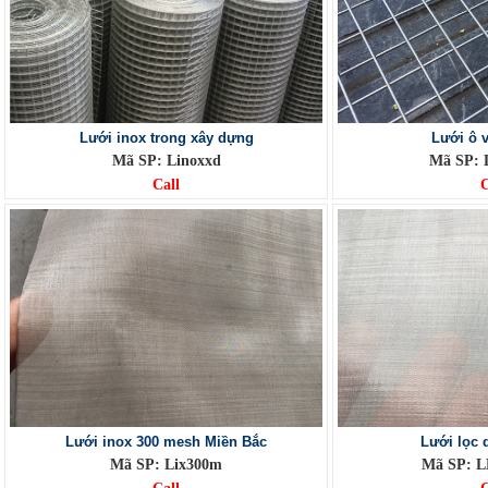
Lưới inox trong xây dựng
Lưới ô 
Mã SP: Linoxxd
Mã SP: 
Call
C
Lưới inox 300 mesh Miền Bắc
Lưới lọc 
Mã SP: Lix300m
Mã SP: L