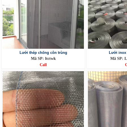
Lưới thép chống côn trùng
Lưới inox
Mã SP: ltctwk
Mã SP: L
Call
C