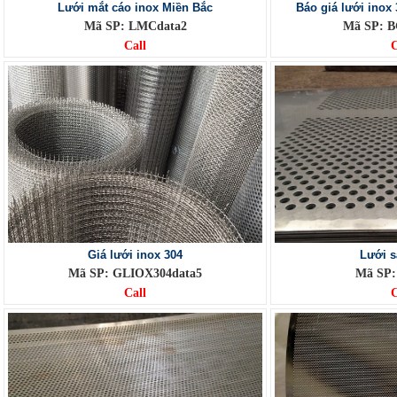
Lưới mắt cáo inox Miền Bắc
Báo giá lưới inox
Mã SP: LMCdata2
Mã SP: B
Call
C
Giá lưới inox 304
Lưới s
Mã SP: GLIOX304data5
Mã SP:
Call
C