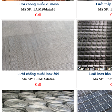
Lưới chống muỗi 20 mesh
Lưới thép
Mã SP: LCM20data10
Mã SP: 
Call
C
Lưới chống muỗi inox 304
Lưới inox hàn 
Mã SP: LCMIXdata4
Mã SP: li
Call
C