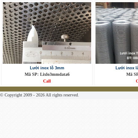
Lưới inox lỗ 3mm
Lưới inox 
Mã SP: Lixlo3mmdata6
Mã S
Call
C
© Copyright 2009 - 2026 All rights reserved.