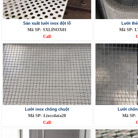
Sản xuất lưới inox đột lỗ
Lưới thé
Mã SP: SXLINOX01
Mã SP: L
Call
C
Lưới inox chống chuột
Lưới chốn
Mã SP: Lixccdata20
Mã SP:
Call
C