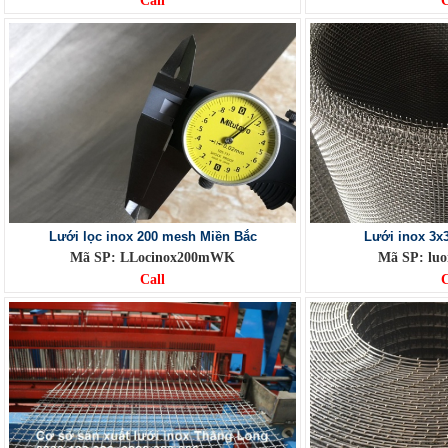
Call
C
Lưới lọc inox 200 mesh Miền Bắc
Lưới inox 3
Mã SP: LLocinox200mWK
Mã SP: lu
Call
C