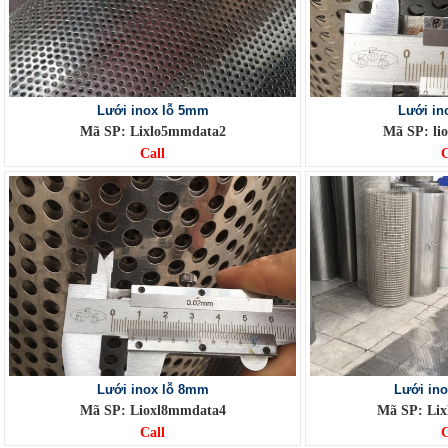
Lưới inox lỗ 5mm
Lưới in
Mã SP: Lixlo5mmdata2
Mã SP: li
Call
C
Lưới inox lỗ 8mm
Lưới in
Mã SP: Lioxl8mmdata4
Mã SP: Li
Call
C