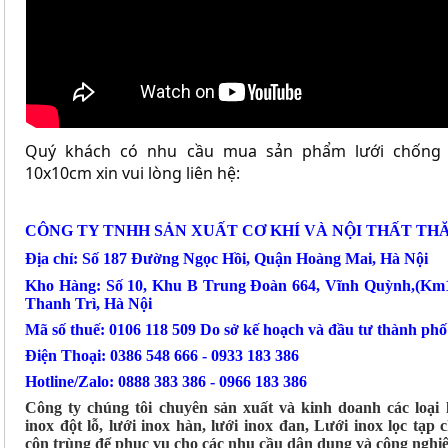
Quý khách có nhu cầu mua sản phẩm lưới chống 
10x10cm xin vui lòng liên hệ:
CÔNG TY TNHH SẢN XUẤT CƠ KHÍ VÀ NỘI THẤT TH
Địa chỉ: Số 187 Đường Ngọc Hồi, Quận Hoàng Mai, Hà Nội
Kho Hàng: Số 10, Khu B Trung Đoàn 664, Vĩnh Quỳnh,(Km
Thanh Trì, Hà Nội
Mã số thuế: 0106 118 509 Do sở kế hoạch và đầu tư thành ph
Điện Thoại: 0386 548 666 - 0933 183 386
Hotline/Zalo: 0888 383 386 - 0966 183 386
Công ty chúng tôi chuyên sản xuất và kinh doanh các loại 
inox đột lỗ, lưới inox hàn, lưới inox đan, Lưới inox lọc tạp 
côn trùng để phục vụ cho các nhu cầu dân dụng và công nghiệ