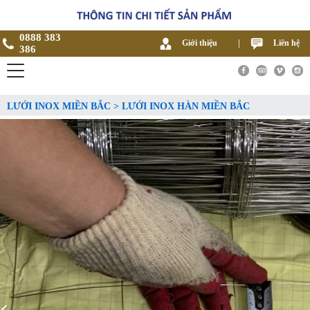
0888 383
Giới thiệu
|
Liên hệ
386
LƯỚI INOX MIỀN BẮC > LƯỚI INOX HÀN MIỀN BẮC