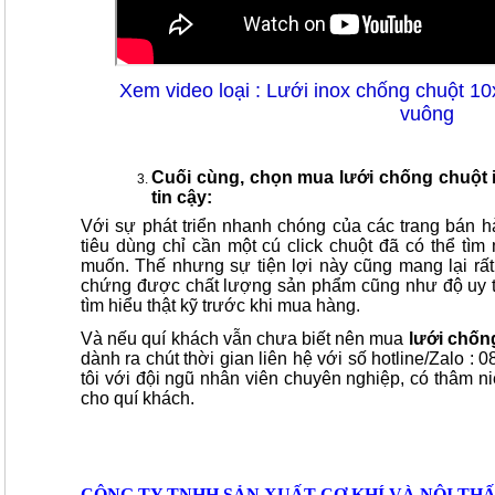
Xem video loại : Lưới inox chống chuột 
vuông
Cuối cùng, chọn mua lưới chống chuột i
tin cậy:
Với sự phát triển nhanh chóng của các trang bán h
tiêu dùng chỉ cần một cú click chuột đã có thể 
muốn. Thế nhưng sự tiện lợi này cũng mang lại rất
chứng được chất lượng sản phẩm cũng như độ uy tí
tìm hiểu thật kỹ trước khi mua hàng.
Và nếu quí khách vẫn chưa biết nên mua
lưới chốn
dành ra chút thời gian liên hệ với số hotline/Zalo :
tôi với đội ngũ nhân viên chuyên nghiệp, có thâm ni
cho quí khách.
CÔNG TY TNHH SẢN XUẤT CƠ KHÍ VÀ NỘI TH