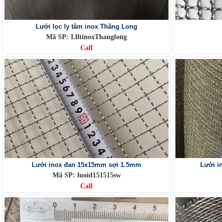
Lưới lọc ly tâm inox Thăng Long
Mã SP: LlltinoxThanglong
Call
Lưới inox đan 15x15mm sợi 1.5mm
Lưới i
Mã SP: luoid151515sw
Call