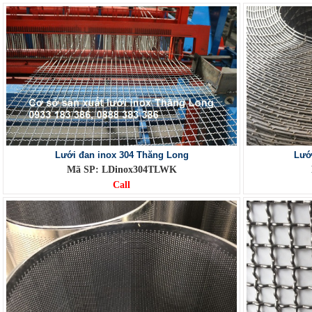
Lưới đan inox 304 Thăng Long
Lướ
Mã SP: LDinox304TLWK
Call