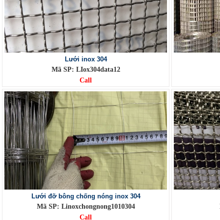
Lưới inox 304
Mã SP: LIox304data12
Call
Lưới đỡ bông chống nóng inox 304
Mã SP: Linoxchongnong1010304
Call