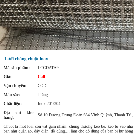
Lưới chống chuột inox
Mã sản phẩm:
LCCDATA9
Giá:
Call
Vận chuyển:
COD
Mầu sắc:
Trắng
Chất liệu:
Inox 201/304
Địa chỉ kho
Số 10 Đường Trung Đoàn 664 Vĩnh Quỳnh, Thanh Trì,
hàng:
Chuột là một loại con vật gặm nhấm, chúng thường kéo bè, kéo lũ vào nhà 
bạn như quần áo, dây điện, đồ dùng..., làm cho đồ dùng của bạn bị hư hỏn