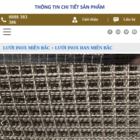
0888 383
Giới thiệu
|
Liên hệ
386
LƯỚI INOX MIỀN BẮC > LƯỚI INOX ĐAN MIỀN BẮC