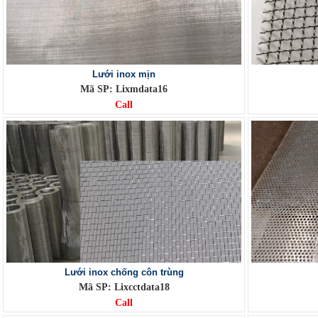
Lưới inox mịn
Mã SP: Lixmdata16
Call
Lưới inox chống côn trùng
Mã SP: Lixcctdata18
Call