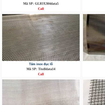
Mã SP: GLIOX304data5
Call
Tấm inox đục lỗ
Mã SP: Tixdldata14
Call