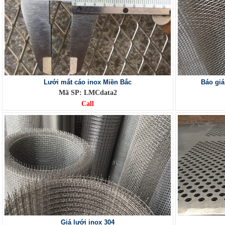
Lưới mắt cáo inox Miền Bắc
Báo giá
Mã SP: LMCdata2
Call
Giá lưới inox 304