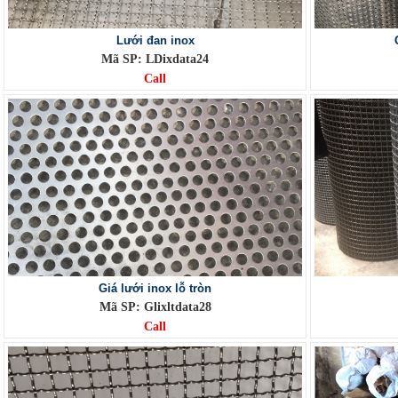
Lưới đan inox
Mã SP: LDixdata24
Call
Giá lưới inox lỗ tròn
Mã SP: Glixltdata28
Call