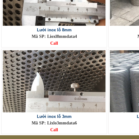
Lưới inox lỗ 8mm
Mã SP: Lioxl8mmdata4
Call
Lưới inox lỗ 3mm
L
Mã SP: Lixlo3mmdata6
Call