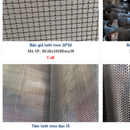
Báo giá lưới inox 10*10
B
Mã SP: BGilix1010Data30
Call
Tấm lưới inox đục lỗ