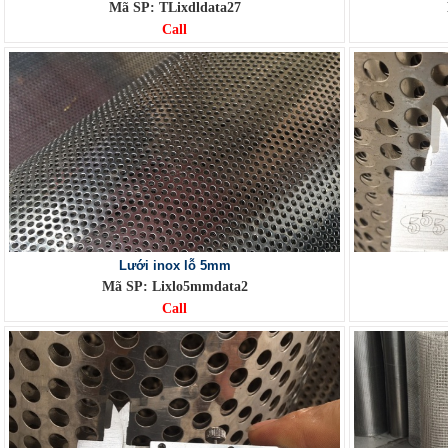
Mã SP: TLixdldata27
Call
Lưới inox lỗ 5mm
Mã SP: Lixlo5mmdata2
Call