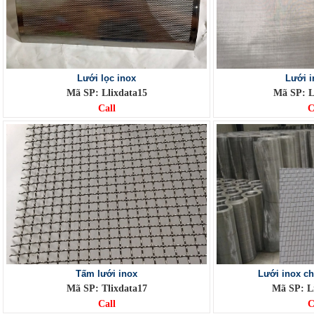
Lưới lọc inox
Lưới 
Mã SP: Llixdata15
Mã SP: L
Call
C
Tấm lưới inox
Lưới inox c
Mã SP: Tlixdata17
Mã SP: L
Call
C