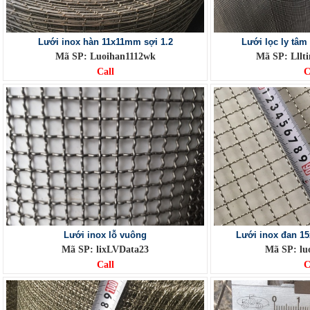
Lưới inox hàn 11x11mm sợi 1.2
Lưới lọc ly tâ
Mã SP: Luoihan1112wk
Mã SP: Lllt
Call
C
Lưới inox lỗ vuông
Lưới inox đan 1
Mã SP: lixLVData23
Mã SP: lu
Call
C