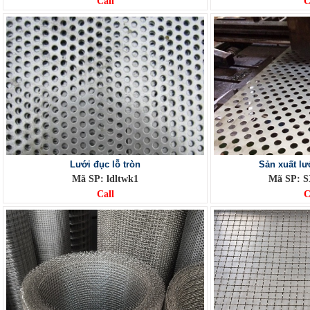
Call
C
Lưới đục lỗ tròn
Sản xuất lư
Mã SP: ldltwk1
Mã SP: 
Call
C