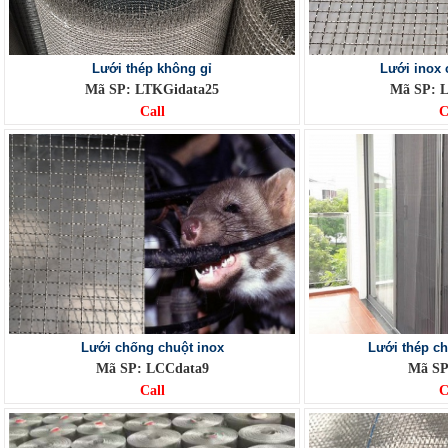
Lưới thép không gỉ
Lưới inox
Mã SP: LTKGidata25
Mã SP: L
Call
C
Lưới chống chuột inox
Lưới thép c
Mã SP: LCCdata9
Mã SP
Call
C