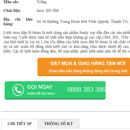
Mầu sắc:
Trắng
Chất liệu:
Inox 201/304
Địa chỉ kho
Số 10 Đường Trung Đoàn 664 Vĩnh Quỳnh, Thanh Trì,
hàng:
Lưới inox dập lỗ 6mm là một dòng sản phẩm thuộc top dẫn đầu các sản phẩm
hiện nay. Lưới được làm từ chất liệu thép không gỉ cao cấp (304, 201, 316) 
của khổ lưới là 1m và 1.2m Ưu điểm của lưới inox đột lỗ 6mm là rất chắc ch
ép và lực xoắn tốt đồng thời lưới còn có khả năng chịu được nhiệt độ cao
biển. Các lỗ lưới luôn đồng đều, bề mặt nhẵn, phôi lưới mền nên rất dễ thi 
0888 383 386
CHI TIẾT SP
THÔNG SỐ KT