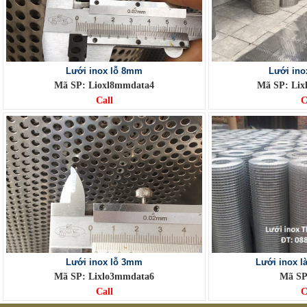
Lưới inox lỗ 8mm
Lưới ino
Mã SP: Lioxl8mmdata4
Mã SP: Lix
Call
C
Lưới inox lỗ 3mm
Lưới inox 
Mã SP: Lixlo3mmdata6
Mã SP
Call
C