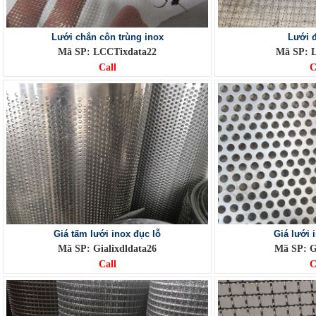
Lưới chắn côn trùng inox
Lưới 
Mã SP: LCCTixdata22
Mã SP: L
Call
C
Giá tấm lưới inox đục lỗ
Giá lưới 
Mã SP: Gialixdldata26
Mã SP: G
Call
C