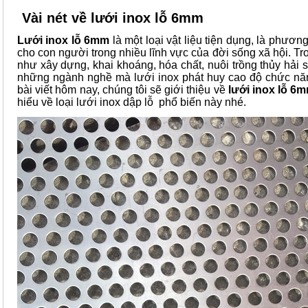
Vài nét về lưới inox
lỗ 6mm
Lưới inox
lỗ 6mm
là một loại vật liệu tiện dụng, là phương
cho con người trong nhiều lĩnh vực của đời sống xã hội. Tro
như xây dựng, khai khoáng, hóa chất, nuôi trồng thủy hải
những ngành nghề mà lưới inox phát huy cao độ chức nă
bài viết hôm nay, chúng tôi sẽ giới thiệu về
lưới inox
lỗ 6
hiểu về loại lưới inox dập lỗ phổ biến này nhé.