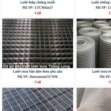
Lưới thép chống muỗi
Lưới chống 
Mã SP: LTCMdata7
Mã SP: L
Call
C
Lưới inox hàn tấm theo yêu cầu
Lưới inox t
Mã SP: linoxantamYCWK
Mã SP:
Call
C