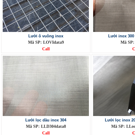
Lưới ô vuông inox
Lưới inox 30
Mã SP: LOVIdata9
Mã SP:
Call
C
Lưới lọc dầu inox 304
Lưới lọc inox 
Mã SP: LLD304data8
Mã SP: LLo
Call
C