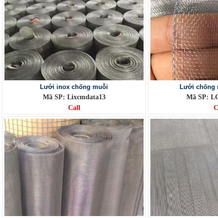
Lưới inox chống muỗi
Lưới chống 
Mã SP: Lixcmdata13
Mã SP: L
Call
C