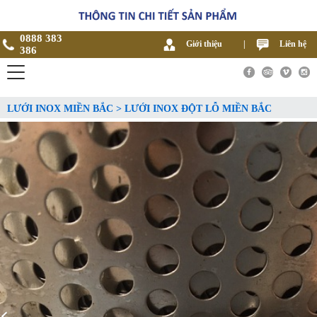
0888 383
Giới thiệu
|
Liên hệ
386
LƯỚI INOX MIỀN BẮC > LƯỚI INOX ĐỘT LỖ MIỀN BẮC