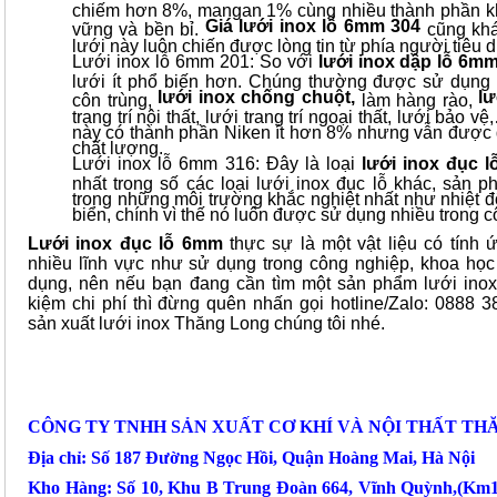
chiếm hơn 8%, mangan 1% cùng nhiều thành phần k
Giá lưới inox lỗ 6mm 304
vững và bền bỉ.
cũng khá
lưới này luôn chiến được lòng tin từ phía người tiêu 
Lưới inox lỗ 6mm 201: So với
lưới inox dập lỗ 6m
lưới ít phổ biến hơn. Chúng thường được sử dụng
lưới inox chống chuột,
lư
côn trùng,
làm hàng rào,
trang trí nội thất, lưới trang trí ngoại thất, lưới bảo 
này có thành phần Niken ít hơn 8% nhưng vẫn được đ
chất lượng.
Lưới inox lỗ 6mm 316: Đây là loại
lưới inox đục l
nhất trong số các loại lưới inox đục lỗ khác, sản 
trong những môi trường khắc nghiệt nhất như nhiệt đ
biển, chính vì thế nó luôn được sử dụng nhiều trong 
Lưới inox đục lỗ 6mm
thực sự là một vật liệu có tính 
nhiều lĩnh vực như sử dụng trong công nghiệp, khoa họ
dụng, nên nếu bạn đang cần tìm một sản phẩm lưới inox d
kiệm chi phí thì đừng quên nhấn gọi hotline/Zalo: 0888 
sản xuất lưới inox Thăng Long chúng tôi nhé.
CÔNG TY TNHH SẢN XUẤT CƠ KHÍ VÀ NỘI THẤT TH
Địa chỉ: Số 187 Đường Ngọc Hồi, Quận Hoàng Mai, Hà Nội
Kho Hàng: Số 10, Khu B Trung Đoàn 664, Vĩnh Quỳnh,(Km