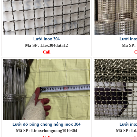
Lưới inox 304
Lưới ino
Mã SP: LIox304data12
Mã SP:
Call
C
Lưới đỡ bông chống nóng inox 304
Lưới ino
Mã SP: Linoxchongnong1010304
Mã SP: L