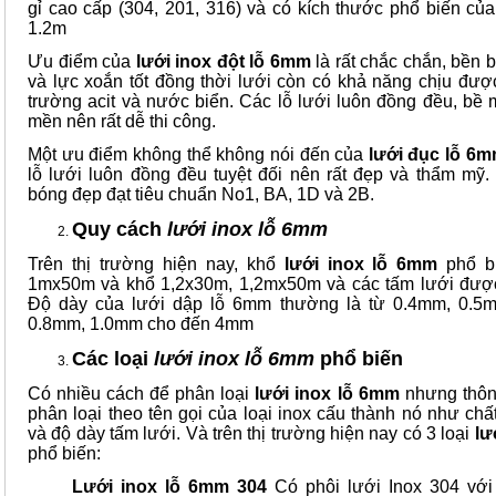
gỉ cao cấp (304, 201, 316) và có kích thước phổ biến củ
1.2m
Ưu điểm của
lưới inox
đột lỗ 6mm
là rất chắc chắn, bền b
và lực xoắn tốt đồng thời lưới còn có khả năng chịu đượ
trường acit và nước biển. Các lỗ lưới luôn đồng đều, bề 
mền nên rất dễ thi công.
Một ưu điểm không thể không nói đến của
lưới
đục lỗ 6
lỗ lưới luôn đồng đều tuyệt đối nên rất đẹp và thẩm mỹ.
bóng đẹp đạt tiêu chuẩn No1, BA, 1D và 2B.
Quy cách
lưới inox lỗ 6mm
Trên thị trường hiện nay, khổ
lưới inox lỗ 6mm
phổ bi
1mx50m và khổ 1,2x30m, 1,2mx50m và các tấm lưới được
Độ dày của lưới dập lỗ 6mm thường là từ 0.4mm, 0.5
0.8mm, 1.0mm cho đến 4mm
Các loại
lưới inox lỗ 6mm
phổ biến
Có nhiều cách để phân loại
lưới inox lỗ 6mm
nhưng thôn
phân loại theo tên gọi của loại inox cấu thành nó như chất
và độ dày tấm lưới. Và trên thị trường hiện nay có 3 loại
lư
phổ biến:
Lưới inox lỗ 6mm 304
Có phôi lưới Inox 304 với