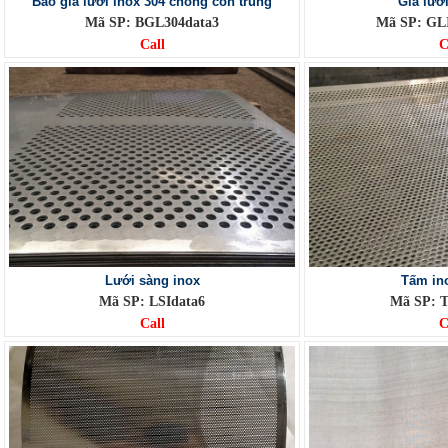
Báo giá lưới inox 304 chống côn trùng
Giá lướ
Mã SP: BGL304data3
Mã SP: GL
Call
C
Lưới sàng inox
Tấm in
Mã SP: LSIdata6
Mã SP: T
Call
C