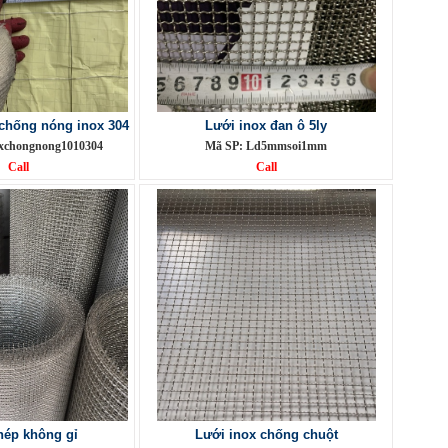
chống nóng inox 304
Lưới inox đan ô 5ly
xchongnong1010304
Mã SP: Ld5mmsoi1mm
Call
Call
hép không gỉ
Lưới inox chống chuột