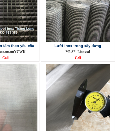
n tấm theo yêu cầu
Lưới inox trong xây dựng
linoxantamYCWK
Mã SP: Linoxxd
Call
Call