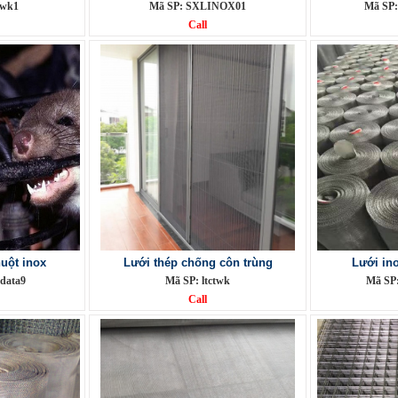
twk1
Mã SP: SXLINOX01
Mã SP:
Call
uột inox
Lưới thép chống côn trùng
Lưới in
data9
Mã SP: ltctwk
Mã SP:
Call