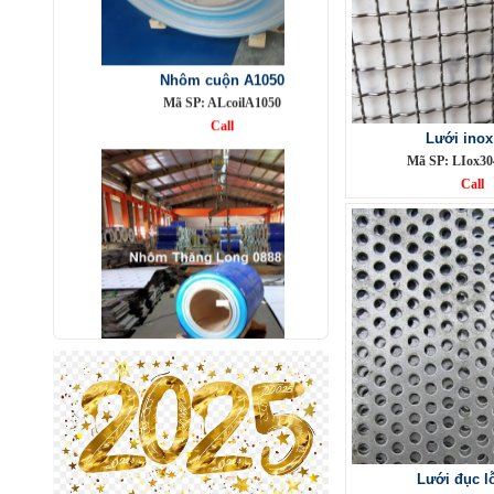
Nhôm cuộn A1050
Mã SP: ALcoilA1050
Call
Lưới inox
Mã SP: LIox30
Call
Nhôm bảo ôn cuộn mỏng A1050
Mã SP: AbaoonA1050
Call
Lưới đục lỗ