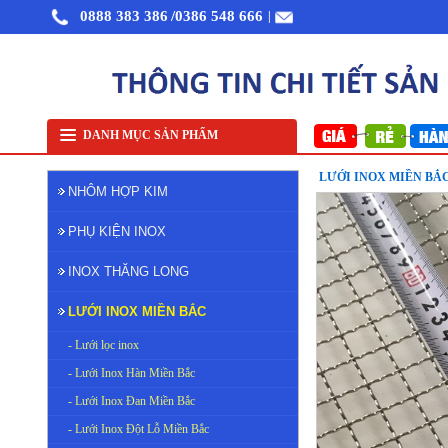
0888 383 386
/0386 548 666
|
Nhôm cuộn cắt lẻ
Nhôm cuộn A1050
Nhôm bảo ôn cuộn mỏng A1050
Lưới ino
DANH MỤC SẢN PHẨM
LƯỚI INOX MIỀN BẮC
NHÔM HỢP KIM
PHỤ KIỆN INOX
INOX THĂNG LONG
LƯỚI INOX MIỀN BẮC
- Lưới lọc inox
- Lưới Inox Hàn Miền Bắc
- Lưới Inox Đan Miền Bắc
- Lưới Inox Đột Lỗ Miền Bắc