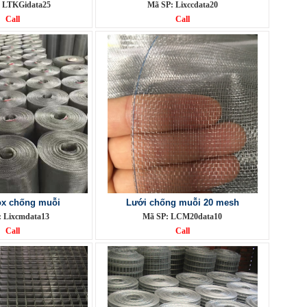
 LTKGidata25
Mã SP: Lixccdata20
Call
Call
ox chống muỗi
Lưới chống muỗi 20 mesh
 Lixcmdata13
Mã SP: LCM20data10
Call
Call