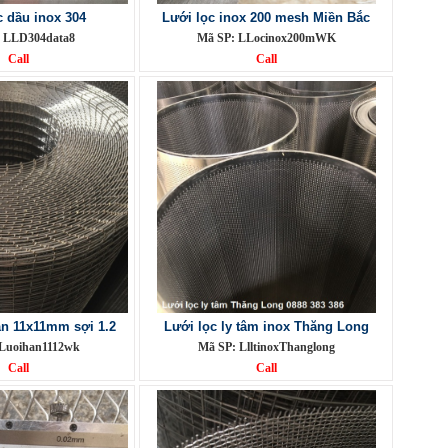
c dầu inox 304
Lưới lọc inox 200 mesh Miền Bắc
 LLD304data8
Mã SP: LLocinox200mWK
Call
Call
àn 11x11mm sợi 1.2
Lưới lọc ly tâm inox Thăng Long
Luoihan1112wk
Mã SP: LlltinoxThanglong
Call
Call