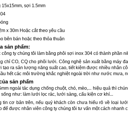
ng 15x15mm, sợi 1.5mm
304
bóng
2m x 30m Hoặc cắt theo yêu cầu
ho bên bán hoặc theo thỏa thuận
ủa sản phẩm:
ông ty chúng tôi làm bằng phôi sợi inox 304 có thành phần ni
g chỉ CO, CQ cho phôi lưới. Công nghệ sản xuất bằng máy đa
i tạo ra sản lượng năng suất cao, tiết kiệm được nhiều nhân c
ầu hết các môi trường khắc nghiệt ngoài trời như nước mưa, nư
 của sản phẩm
mm ngoài tác dụng chống chuột, chó, mèo,... hiệu quả thì chú
sống như: làm lưới lọc rác, lưới sàng, cấu kiện cơ khí...
 tin cơ bản trên, nếu quý khách còn chưa hiểu rõ về loại lưới 
iếp để được nhân viên công ty chúng tôi tư vấn một cách nhanh 