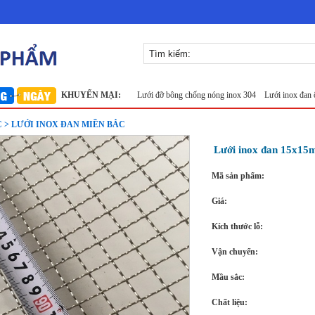
x 304
Lưới inox Miền Bắc
KHUYẾN MẠI:
Lưới đỡ bông chống nóng inox 304
Lưới inox đan ô 1.5cm 
 > LƯỚI INOX ĐAN MIỀN BẮC
Lưới inox đan 15x15
Mã sản phẩm:
Giá:
Kích thước lỗ:
Vận chuyển:
Mầu sắc:
Chất liệu: