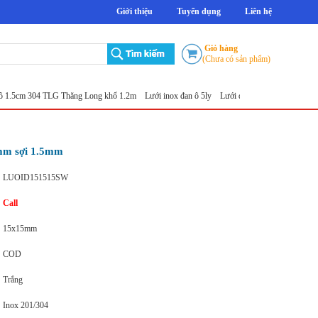
Giới thiệu
Tuyển dụng
Liên hệ
Giỏ hàng
(Chưa có sản phẩm)
304 TLG Thăng Long khổ 1.2m
Lưới inox đan ô 5ly
Lưới đục lỗ tròn
Sản xuất lưới inox đ
mm sợi 1.5mm
LUOID151515SW
Call
15x15mm
COD
Trắng
Inox 201/304