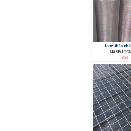
Lưới inox Miền Bắc
Mã SP: LIOXda1
Call
Lưới thép ch
Mã SP: LTC
Call
Lưới đỡ bông chống nóng inox
304
Mã SP: Linoxchongnong1010304
Call