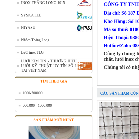
INOX THĂNG LONG 1015
CÔNG TY TNH
Địa chỉ: Số 187
SYSKA LED
Kho Hàng: Số 1
HIYASU
Mã số thuế: 010
Điện Thoại
Nhôm Thăng Long
Nhôm cuộn cắt lẻ
Hotline/Zalo: 08
Mã SP: AcuonceYC
Lưới inox TLG
Công ty chúng tô
Call
chất, lưới inox 
LƯỚI KIM TÍN - THƯƠNG HIỆU
LƯỚI KỸ THUẬT UY TÍN SỐ 1
Chúng tôi có nh
TẠI VIỆT NAM
TÌM THEO GIÁ
1000-500000
CÁC SẢN PHẨM CÙN
600.000 - 1000.000
SẢN PHẨM MỚI NHẤT