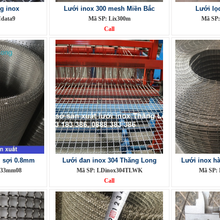
g inox
Lưới inox 300 mesh Miền Bắc
Lưới lọ
data9
Mã SP: Lix300m
Mã SP:
Call
 sợi 0.8mm
Lưới đan inox 304 Thăng Long
Lưới inox h
ox33mm08
Mã SP: LDinox304TLWK
Mã SP: 
Call