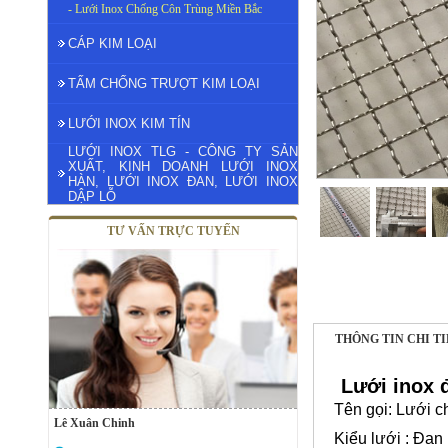
- Lưới Inox Chống Côn Trùng Miền Bắc
CÁP KIM LOẠI
TẤM CHỐNG TRƯỢT KIM LOẠI
LƯỚI INOX KIM TÍN
LƯỚI INOX TLG - CÔNG TY SẢN
XUẤT, KINH DOANH LƯỚI INOX
HÀN, LƯỚI INOX ĐAN, LƯỚI INOX
DẬP LỖ
TƯ VẤN TRỰC TUYẾN
THÔNG TIN CHI T
Lưới inox 
Tên gọi: Lưới 
Lê Xuân Chinh
Kiểu lưới : Đan