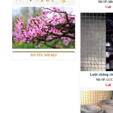
Mã SP: ldl
Call
Lưới inox 304
Mã SP: LIox304data12
Call
TIN TỨC NỔI BẬT
Lưới chống ch
Mã SP: LCC
Call