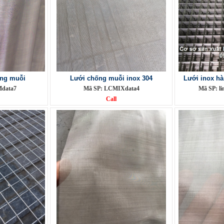
ống muỗi
Lưới chống muỗi inox 304
Lưới inox hà
Mdata7
Mã SP: LCMIXdata4
Mã SP: 
Call