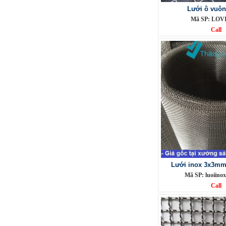
Lưới ô vuôn
Mã SP: LOVI
Call
Lưới inox đan ô 1.5cm 304 TLG
Thăng Long khổ 1.2m
Mã SP: TLG031.5cm72-304
Call
Lưới inox 3x3mm
Mã SP: luoiin
Call