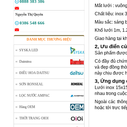
0888 383 386
Mắt lưới : vuô
Chất liệu: inox 
Nguyễn Thị Quyên
Màu sắc: sáng 
0386 548 666
Khổ lưới 1m, 1.
Giao hàng tại k
DANH MỤC THƯƠNG HIỆU
2, Ưu điển c
SYSKA LED
Sản phẩm được c
Có đầy đủ chứn
Daimitsu
và đẹp đồng thờ
này chịu được h
ĐIÊU HOA DAITSU
3, Ứng dụng
SƠN RONSEAL
Lưới inox 15x15
nhau trong cuộc 
LỌC NƯỚC AMPAC
Ngoài các thông
Hàng OEM
hoặc tới trực t
THỜI TRANG OIOI