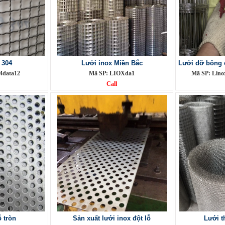
 304
Lưới inox Miền Bắc
Lưới đỡ bông 
4data12
Mã SP: LIOXda1
Mã SP: Lino
Call
 tròn
Sản xuất lưới inox đột lỗ
Lưới t