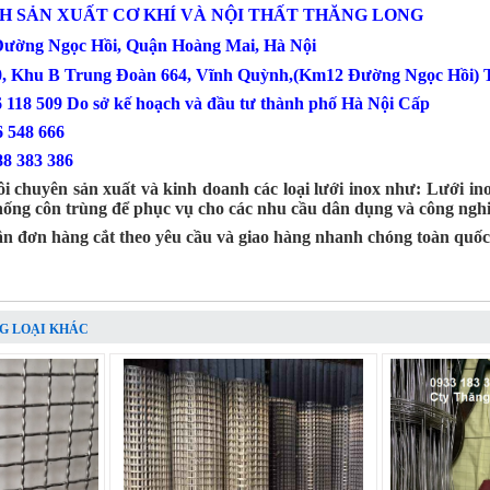
H SẢN XUẤT CƠ KHÍ VÀ NỘI THẤT THĂNG LONG
 Đường Ngọc Hồi, Quận Hoàng Mai, Hà Nội
0, Khu B Trung Đoàn 664, Vĩnh Quỳnh,(Km12 Đường Ngọc Hồi) T
6 118 509 Do sở kế hoạch và đầu tư thành phố Hà Nội Cấp
: 0386 548 666
88 383 386
i chuyên sản xuất và kinh doanh các loại lưới inox như: Lưới inox
chống côn trùng để phục vụ cho các nhu cầu dân dụng và công nghi
ận đơn hàng cắt theo yêu cầu và giao hàng nhanh chóng toàn quốc
G LOẠI KHÁC