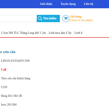
Giới thiệu
Tuyển dụng
Liên hệ
Giỏ hàng
(Chưa có sản phẩm)
04 TLG Thăng Long khổ 1.2m
Lưới inox đan ô 5ly
Lưới đục lỗ tròn
Sản xuất lưới inox đột
eo yêu cầu
LINOXANTAMYCWK
Call
Theo yêu cầu khách hàng
COD
Bóng BA/ Mờ 2B
Inox 201/304