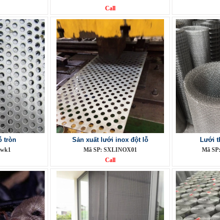
Call
ỗ tròn
Sản xuất lưới inox đột lỗ
Lưới t
twk1
Mã SP: SXLINOX01
Mã SP
Call