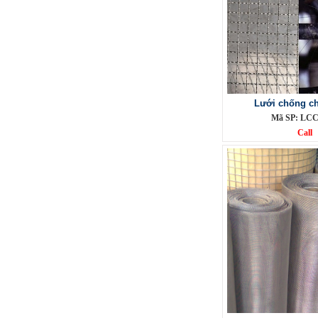
Lưới chống ch
Mã SP: LCC
Lưới inox đan ô 1.5cm 304 TLG
Call
Thăng Long khổ 1.2m
Mã SP: TLG031.5cm72-304
Call