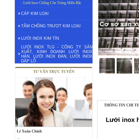
- Lưới Inox Chống Côn Trùng Miền Bắc
CÁP KIM LOẠI
TẤM CHỐNG TRƯỢT KIM LOẠI
LƯỚI INOX KIM TÍN
LƯỚI INOX TLG - CÔNG TY SẢN
XUẤT, KINH DOANH LƯỚI INOX
HÀN, LƯỚI INOX ĐAN, LƯỚI INOX
DẬP LỖ
TƯ VẤN TRỰC TUYẾN
THÔNG TIN CHI T
Lưới inox 
Lê Xuân Chinh