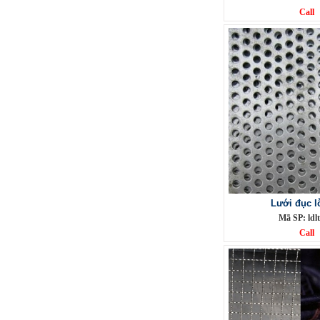
Lưới inox Miền Bắc
Call
Mã SP: LIOXda1
Call
Lưới đục l
Mã SP: ldl
Lưới đỡ bông chống nóng inox
304
Call
Mã SP: Linoxchongnong1010304
Call