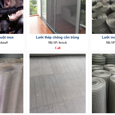
uột inox
Lưới thép chống côn trùng
Lưới in
data9
Mã SP: ltctwk
Mã SP
Call