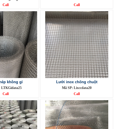
Call
Call
hép không gỉ
Lưới inox chống chuột
: LTKGidata25
Mã SP: Lixccdata20
Call
Call