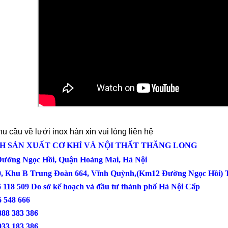
u cầu về lưới inox hàn xin vui lòng liên hệ
H SẢN XUẤT CƠ KHÍ VÀ NỘI THẤT THĂNG LONG
 Đường Ngọc Hồi, Quận Hoàng Mai, Hà Nội
0, Khu B Trung Đoàn 664, Vĩnh Quỳnh,(Km12 Đường Ngọc Hồi) T
6 118 509 Do sở kế hoạch và đầu tư thành phố Hà Nội Cấp
: 0386 548 666
888 383 386
933 183 386