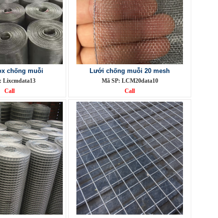
ox chống muỗi
Lưới chống muỗi 20 mesh
: Lixcmdata13
Mã SP: LCM20data10
Call
Call