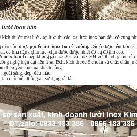
a
lưới inox hàn
 kích thước mắt lưới, sợi lưới thì các loại lưới inox hàn đều có cùng 
g nên còn được gọi là
lưới inox
hàn ô vuông
. Các ô được hàn bởi các
dai, có khả năng chịu lực, chịu được được nhiệt độ và độ ẩm cao.
ới inox
hàn
là thép không gỉ inox 201 và inox 304 với thành phần tr
ông nghệ hiện đại nên ít sai lệch, kích thước ô chuẩn và chắc chắn, m
làm theo yêu cầu của khách hàng
 ngoài sáng, đẹp, đều màu
 lau chùi nên thời gian sử dụng rất lâu