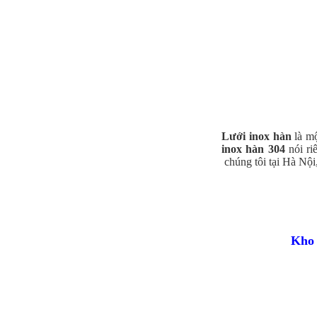
Lưới inox
hàn
là mộ
inox
hàn 304
nói ri
Lưới inox đan ô 1.5cm 304 TLG
chúng tôi tại Hà Nội
Thăng Long khổ 1.2m
Mã SP: TLG031.5cm72-304
Call
Kho 