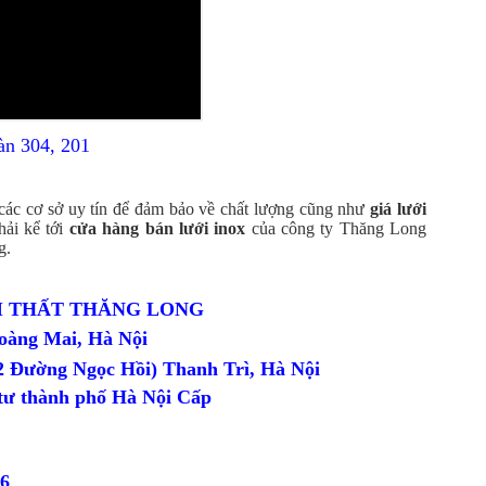
àn 304, 201
 các cơ sở uy tín để đảm bảo về chất lượng cũng như
giá
lưới
hải kể tới
cửa hàng bán lưới inox
của công ty Thăng Long
g.
I THẤT THĂNG LONG
oàng Mai, Hà Nội
 Đường Ngọc Hồi) Thanh Trì, Hà Nội
 tư thành phố Hà Nội Cấp
8 666
86