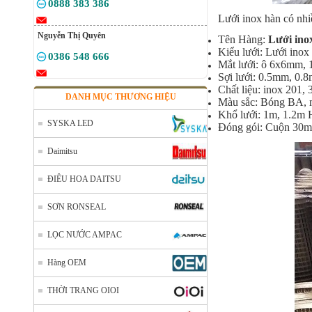
0888 383 386
Lưới inox hàn có nhiề
Nguyễn Thị Quyên
Tên Hàng:
Lưới ino
Kiểu lưới: Lưới inox
0386 548 666
Mắt lưới: ô 6x6mm,
Sợi lưới: 0.5mm, 0
Chất liệu: inox 201, 
DANH MỤC THƯƠNG HIỆU
Màu sắc: Bóng BA,
Khổ lưới: 1m, 1.2m 
SYSKA LED
Đóng gói: Cuộn 30m
Daimitsu
ĐIÊU HOA DAITSU
SƠN RONSEAL
LỌC NƯỚC AMPAC
Hàng OEM
THỜI TRANG OIOI