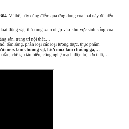
 304
. Vì thế, hãy cùng điểm qua ứng dụng của loại này để hiểu
 loại động vật, thú rùng xâm nhập vào khu vực sinh sống của
g sản, trang trí nội thất,…
ô, tấm sàng, phân loại các loại lương thực, thực phẩm.
ới inox làm chuồng vịt
,
lưới inox làm chuồng gà
,…
dầu, chế tạo tàu biển, công nghệ mạch điện tử, sơn ô tô,…