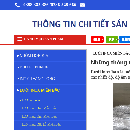
0888 383 386
/0386 548 666
|
Nhôm cuộn cắt lẻ
Nhôm cuộn A1050
Nhôm bảo ôn cuộn mỏng A1050
Lưới ino
DANH MỤC SẢN PHẨM
LƯỚI INOX MIỀN BẮC
NHÔM HỢP KIM
Những thông t
PHỤ KIỆN INOX
Lưới
inox hàn
là mộ
các nhiệt độ, độ ẩm 
INOX THĂNG LONG
LƯỚI INOX MIỀN BẮC
- Lưới lọc inox
- Lưới Inox Hàn Miền Bắc
- Lưới Inox Đan Miền Bắc
- Lưới Inox Đột Lỗ Miền Bắc