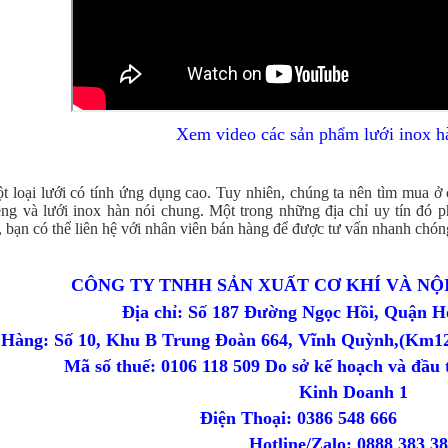
Xem video các sản phẩm lưới inox h
t loại lưới có tính ứng dụng cao. Tuy nhiên, chúng ta nên tìm mua ở
êng và lưới inox hàn nói chung. Một trong những địa chỉ uy tín đó p
, bạn có thể liên hệ với nhân viên bán hàng để được tư vấn nhanh chón
CÔNG TY TNHH SẢN XUẤT CƠ KHÍ VÀ NỘ
Địa chỉ: Số 187 Đường Ngọc Hồi, Quận H
Hàng: Số 10, Khu B Trung Đoàn 664, Vĩnh Quỳnh,(Km12
Mã số thuế: 0106 118 509 Do sở kế hoạch và đầu
Kinh Doanh 1
Điện Thoại: 0386 54
Hotline/Zalo: 0888 383 3