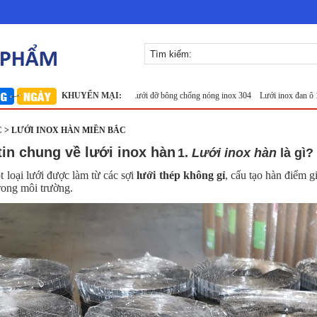
x 304
Lưới inox Miền Bắc
KHUYẾN MẠI:
Lưới đỡ bông chống nóng inox 304
Lưới inox đan ô 1.5cm 3
 > LƯỚI INOX HÀN MIỀN BẮC
in chung về lưới inox hàn
1.
Lưới inox hàn
là gì?
t loại lưới được làm từ các sợi
lưới
thép không gỉ
, cấu tạo hàn điểm g
trong môi trường.