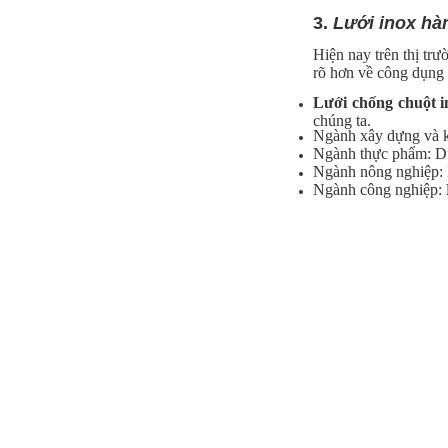
3.
Lưới inox hà
Lưới inox Miền Bắc
Hiện nay trên thị trư
Mã SP: LIOXda1
rõ hơn về công dụng 
Call
Lưới chống chuột i
chúng ta.
Ngành xây dựng và kh
Ngành thực phẩm: Dùn
Ngành nông nghiệp: L
Ngành công nghiệp:
Lưới đỡ bông chống nóng inox
304
Mã SP: Linoxchongnong1010304
Call