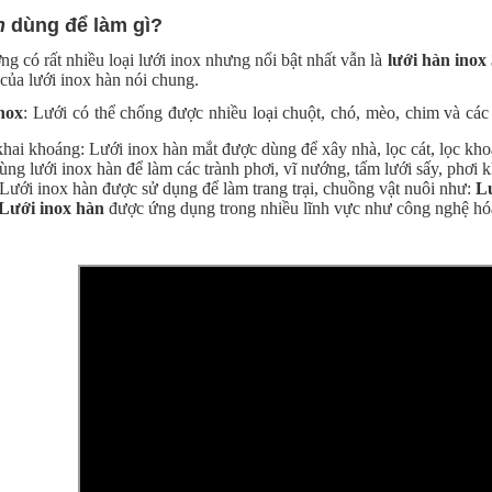
n
dùng để làm gì?
ờng có rất nhiều loại lưới inox nhưng nổi bật nhất vẫn là
lưới
hàn inox
của lưới inox hàn nói chung.
nox
: Lưới có thể chống được nhiều loại chuột, chó, mèo, chim và các
ai khoáng: Lưới inox hàn mắt được dùng để xây nhà, lọc cát, lọc khoán
g lưới inox hàn để làm các trành phơi, vĩ nướng, tấm lưới sấy, phơi kh
ưới inox hàn được sử dụng để làm trang trại, chuồng vật nuôi như:
Lư
Lưới inox
hàn
được ứng dụng trong nhiều lĩnh vực như công nghệ hóa 