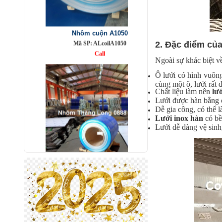
Nhôm cuộn A1050
Mã SP: ALcoilA1050
Call
2. Đặc điểm củ
Ngoài sự khác biệt về
Ô lưới có hình vuôn
cùng một ô, lưới rất 
Chất liệu làm nên
lư
Lưới được hàn bằng c
Dễ gia công, có thể 
Lưới inox
hàn
có bề
Lưới dễ dàng vệ sinh,
Nhôm bảo ôn cuộn mỏng A1050
Mã SP: AbaoonA1050
Call