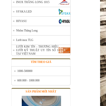
INOX THĂNG LONG 1015
SYSKA LED
HIYASU
Nhôm Thăng Long
Nhôm cuộn cắt lẻ
Mã SP: AcuonceYC
Lưới inox TLG
Call
LƯỚI KIM TÍN - THƯƠNG HIỆU
LƯỚI KỸ THUẬT UY TÍN SỐ 1
TẠI VIỆT NAM
TÌM THEO GIÁ
1000-500000
600.000 - 1000.000
SẢN PHẨM MỚI NHẤT