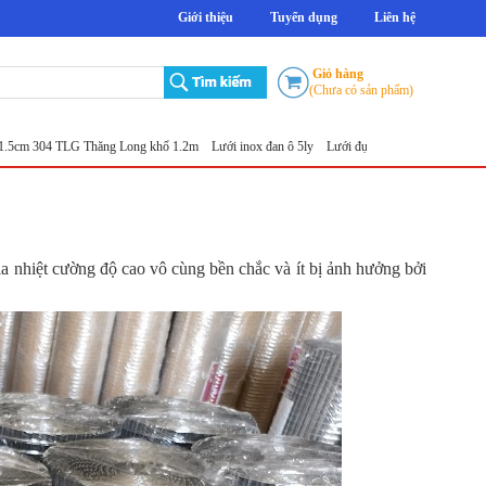
Giới thiệu
Tuyển dụng
Liên hệ
Giỏ hàng
(Chưa có sản phẩm)
04 TLG Thăng Long khổ 1.2m
Lưới inox đan ô 5ly
Lưới đục lỗ tròn
Sản xuất lưới inox độ
ia nhiệt cường độ cao vô cùng bền chắc và ít bị ảnh hưởng bởi