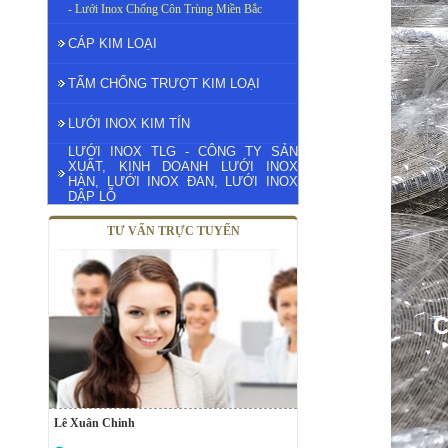
- Lưới Inox Chống Côn Trùng Miền Bắc
CÁP KIM LOẠI
TẤM CHỐNG TRƯỢT KIM LOẠI
LƯỚI INOX KIM TÍN
LƯỚI INOX TLG - CÔNG TY SẢN
XUẤT, KINH DOANH LƯỚI INOX
HÀN, LƯỚI INOX ĐAN, LƯỚI INOX
DẬP LỖ
TƯ VẤN TRỰC TUYẾN
Lê Xuân Chinh