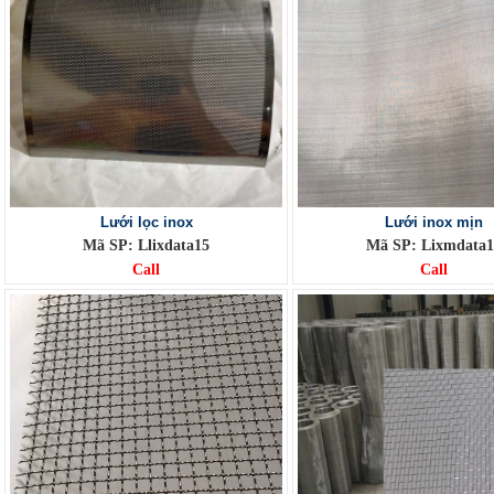
Lưới lọc inox
Lưới inox mịn
Mã SP: Llixdata15
Mã SP: Lixmdata1
Call
Call