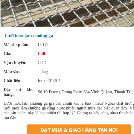
Lưới inox làm chuồng gà
Mã sản phẩm:
LCG1
Giá:
Call
Vận chuyển:
COD
Mầu sắc:
Trắng
Chất liệu:
Inox 201/304
Địa chỉ kho
Số 10 Đường Trung Đoàn 664 Vĩnh Quỳnh, Thanh Trì,
hàng:
Lưới inox làm chuồng gà giá bán chính xác là bao nhiêu? Ngoài chất lượng
lưới inox làm chuồng gà cũng được nhiều người mua đặc biệt quan tâm. Vậ
bán sản phẩm này là bao nhiêu thì hợp lý? Chúng ta hãy cùng nhau tìm hiểu 
sau đây.