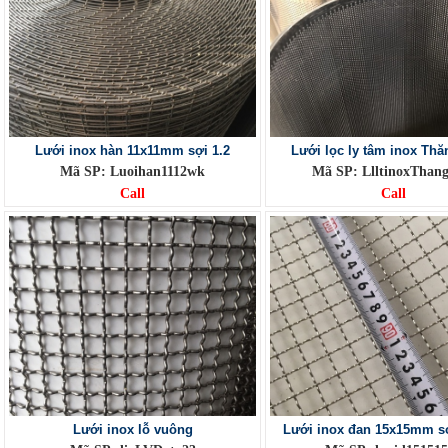
Lưới inox hàn 11x11mm sợi 1.2
Lưới lọc ly tâm inox Th
Mã SP: Luoihan1112wk
Mã SP: LlltinoxThang
Call
Call
Lưới inox lỗ vuông
Lưới inox đan 15x15mm s