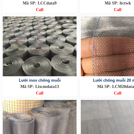
Mã SP: LCCdata9
Mã SP: ltctwk
Call
Call
Lưới inox chống muỗi
Lưới chống muỗi 20 
Mã SP: Lixcmdata13
Mã SP: LCM20data
Call
Call