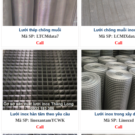
Lưới thép chống muỗi
Lưới chống muỗi ino
Mã SP: LTCMdata7
Mã SP: LCMIXdat
Call
Call
Lưới inox hàn tấm theo yêu cầu
Lưới inox trong xây 
Mã SP: linoxantamYCWK
Mã SP: Linoxxd
Call
Call