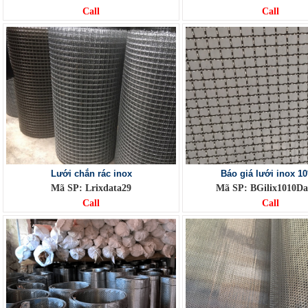
Call
Call
Lưới chắn rác inox
Báo giá lưới inox 10
Mã SP: Lrixdata29
Mã SP: BGilix1010Da
Call
Call