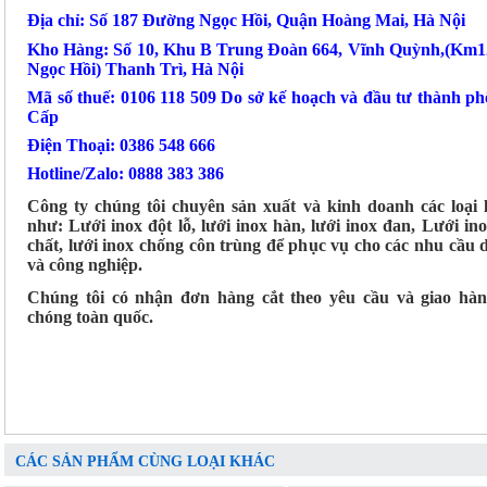
Địa chỉ: Số 187 Đường Ngọc Hồi, Quận Hoàng Mai, Hà Nội
Kho Hàng: Số 10, Khu B Trung Đoàn 664, Vĩnh Quỳnh,(Km
Ngọc Hồi) Thanh Trì, Hà Nội
Mã số thuế: 0106 118 509 Do sở kế hoạch và đầu tư thành p
Cấp
Điện Thoại: 0386 548 666
Hotline/Zalo: 0888 383 386
Công ty chúng tôi chuyên sản xuất và kinh doanh các loại 
như: Lưới inox đột lỗ, lưới inox hàn, lưới inox đan, Lưới ino
chất, lưới inox chống côn trùng để phục vụ cho các nhu cầu
và công nghiệp.
Chúng tôi có nhận đơn hàng cắt theo yêu cầu và giao hà
chóng toàn quốc.
CÁC SẢN PHẨM CÙNG LOẠI KHÁC