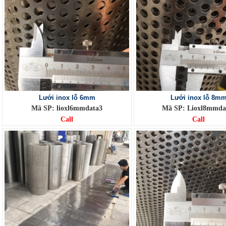
Lưới inox lỗ 6mm
Lưới inox lỗ 8m
Mã SP: lioxl6mmdata3
Mã SP: Lioxl8mmda
Call
Call