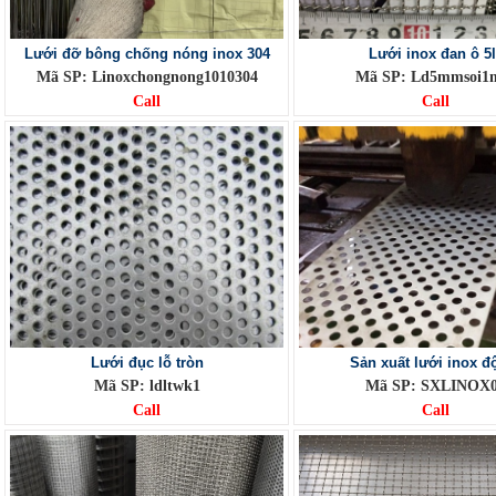
Lưới đỡ bông chống nóng inox 304
Lưới inox đan ô 5
Mã SP: Linoxchongnong1010304
Mã SP: Ld5mmsoi
Call
Call
Lưới đục lỗ tròn
Sản xuất lưới inox độ
Mã SP: ldltwk1
Mã SP: SXLINOX
Call
Call