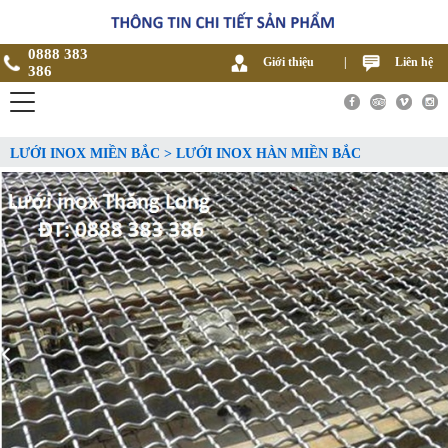
0888 383
Giới thiệu
|
Liên hệ
386
LƯỚI INOX MIỀN BẮC > LƯỚI INOX HÀN MIỀN BẮC