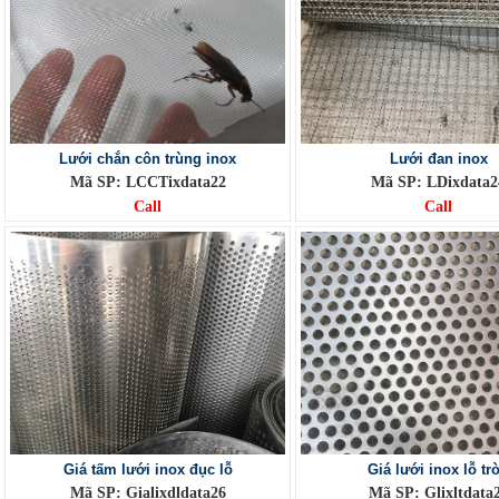
Lưới chắn côn trùng inox
Lưới đan inox
Mã SP: LCCTixdata22
Mã SP: LDixdata2
Call
Call
Giá tấm lưới inox đục lỗ
Giá lưới inox lỗ tr
Mã SP: Gialixdldata26
Mã SP: Glixltdata