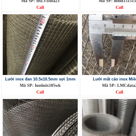
Mã SP: lixLVData23
Mã SP: luoid15151
Call
Call
Lưới inox đan 10.5x10.5mm sợi 1mm
Lưới mắt cáo inox Miề
Mã SP: luoiinix105wk
Mã SP: LMCdata
Call
Call