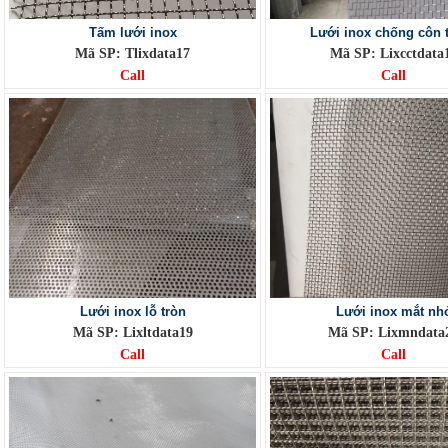
Tấm lưới inox
Lưới inox chống côn 
Mã SP: Tlixdata17
Mã SP: Lixcctdata
Call
Call
Lưới inox lỗ tròn
Lưới inox mắt nh
Mã SP: Lixltdata19
Mã SP: Lixmndata
Call
Call