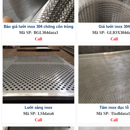
Báo giá lưới inox 304 chống côn trùng
Giá lưới inox 304
Mã SP: BGL304data3
Mã SP: GLIOX304da
Call
Call
Lưới sàng inox
Tấm inox đục lỗ
Mã SP: LSIdata6
Mã SP: Tixdldata
Call
Call