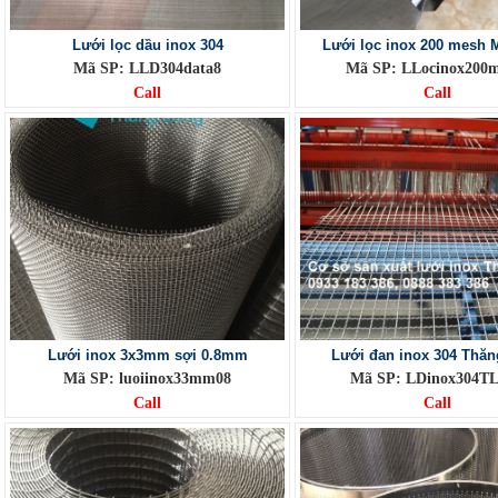
Lưới lọc dầu inox 304
Lưới lọc inox 200 mesh 
Mã SP: LLD304data8
Mã SP: LLocinox20
Call
Call
Lưới inox 3x3mm sợi 0.8mm
Lưới đan inox 304 Thă
Mã SP: luoiinox33mm08
Mã SP: LDinox304
Call
Call