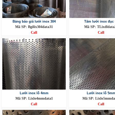
Bảng báo giá lưới inox 304
Tấm lưới inox đục 
Mã SP: Bgilix304data31
Mã SP: TLixdldata
Call
Call
Lưới inox lỗ 4mm
Lưới inox lỗ 5m
Mã SP: Lixlo4mmdata1
Mã SP: Lixlo5mmda
Call
Call