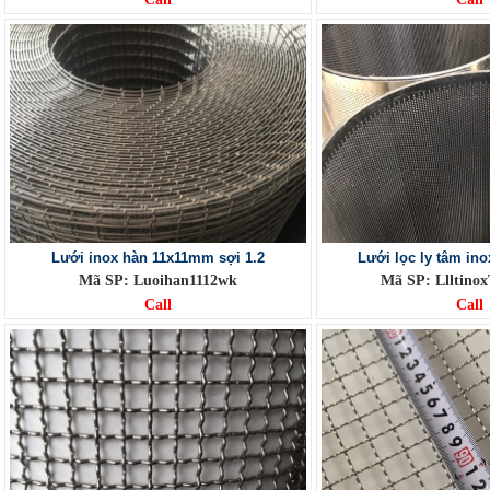
Lưới inox hàn 11x11mm sợi 1.2
Lưới lọc ly tâm in
Mã SP: Luoihan1112wk
Mã SP: Llltino
Call
Call