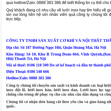
qua hotline/Zalo: 0888 383 386 để biết thông tin cụ thế cho 
Quý khách đang có nhu cầu về lưới inox hay tìm hiểu về gi
xin vui lòng liên hệ với nhân viên quả công ty chúng tôi
trực tiếp.
CÔNG TY TNHH SẢN XUẤT CƠ KHÍ VÀ NỘI THẤT TH
Địa chỉ: Số 187 Đường Ngọc Hồi, Quận Hoàng Mai, Hà Nội
Kho Hàng: Số 10, Khu B Trung Đoàn 664, Vĩnh Quỳnh,(K
Hồi) Thanh Trì, Hà Nội
Mã số thuế: 0106 118 509 Do sở kế hoạch và đầu tư thành ph
Điện Thoại: 0386 548 666
Hotline/Zalo: 0888 383 386
Công ty chúng tôi chuyên sản xuất và kinh doanh các loại lướ
inox đột lỗ, lưới inox hàn, lưới inox đan, Lưới inox lọc tạp
chống côn trùng để phục vụ cho các nhu cầu dân dụng và côn
Chúng tôi có nhận đơn hàng cắt theo yêu cầu và giao hàng n
quốc.