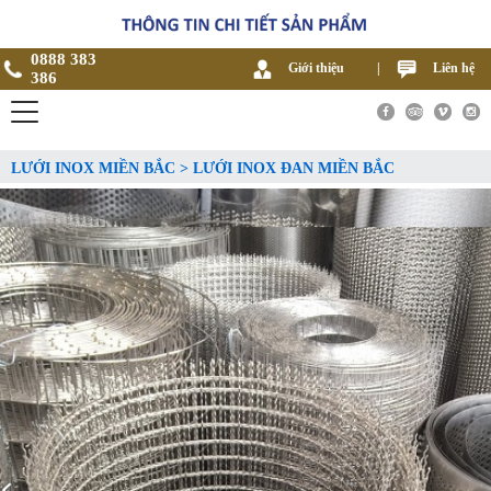
0888 383
Giới thiệu
|
Liên hệ
386
LƯỚI INOX MIỀN BẮC > LƯỚI INOX ĐAN MIỀN BẮC