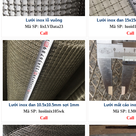
Lưới inox lỗ vuông
Lưới inox đan 15x1
Mã SP: lixLVData23
Mã SP: luoid
Call
Call
Lưới inox đan 10.5x10.5mm sợi 1mm
Lưới mắt cáo in
Mã SP: luoiinix105wk
Mã SP: LM
Call
Call