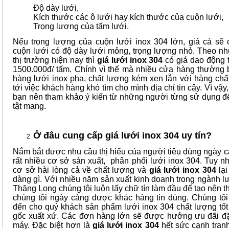
Độ dày lưới,
Kích thước các ô lưới hay kích thước của cuộn lưới,
Trọng lượng của tấm lưới.
Nếu trọng lượng của cuộn lưới inox 304 lớn, giá cả sẽ
cuộn lưới có độ dày lưới mỏng, trọng lượng nhỏ. Theo nh
thị trường hiện nay thì
giá lưới inox 304
có giá dao động 
1500.000đ/ tấm. Chính vì thế mà nhiều cửa hàng thường
hàng lưới inox pha, chất lượng kém xen lẫn với hàng chấ
tới việc khách hàng khó tìm cho mình địa chỉ tin cậy. Vì vậy
bạn nên tham khảo ý kiến từ những người từng sử dụng để
tật mang.
Ở đâu cung cấp giá lưới inox 304 uy tín?
Nắm bắt được nhu cầu thị hiếu của người tiêu dùng ngày 
rất nhiều cơ sở sản xuất, phân phối lưới inox 304. Tuy nh
cơ sở hài lòng cả về chất lượng và
giá lưới inox 304
lạ
dàng gì. Với nhiều năm sản xuất kinh doanh trong ngành lư
Thăng Long chúng tôi luôn lấy chữ tín làm đầu để tạo nên 
chúng tôi ngày càng được khác hàng tin dùng. Chúng tô
đến cho quý khách sản phẩm lưới inox 304 chất lượng tốt
gốc xuất xứ. Các đơn hàng lớn sẽ được hưởng ưu đãi đặ
máy. Đặc biệt hơn là
giá lưới inox 304
hết sức cạnh tran