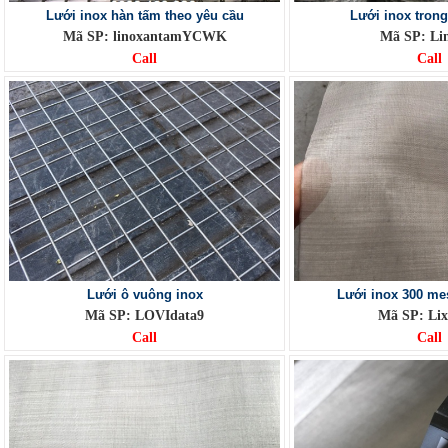
Lưới inox hàn tấm theo yêu cầu
Lưới inox tron
Mã SP: linoxantamYCWK
Mã SP: Li
Call
Call
Lưới ô vuông inox
Lưới inox 300 me
Mã SP: LOVIdata9
Mã SP: Li
Call
Call