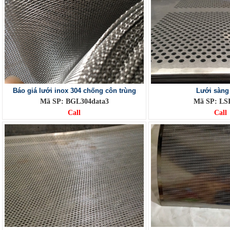
Báo giá lưới inox 304 chống côn trùng
Lưới sàng
Mã SP: BGL304data3
Mã SP: LSI
Call
Call