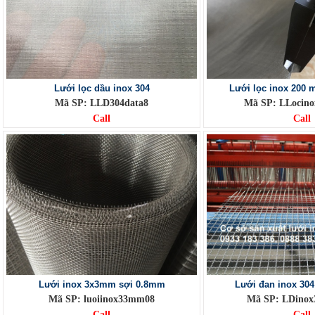
Lưới lọc dầu inox 304
Lưới lọc inox 200 
Mã SP: LLD304data8
Mã SP: LLoci
Call
Call
Lưới inox 3x3mm sợi 0.8mm
Lưới đan inox 30
Mã SP: luoiinox33mm08
Mã SP: LDino
Call
Call