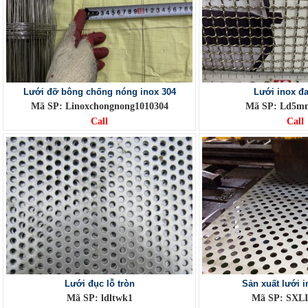
Lưới đỡ bông chống nóng inox 304
Lưới inox đa
Mã SP: Linoxchongnong1010304
Mã SP: Ld5m
Call
Call
Lưới đục lỗ tròn
Sản xuất lưới i
Mã SP: ldltwk1
Mã SP: SXL