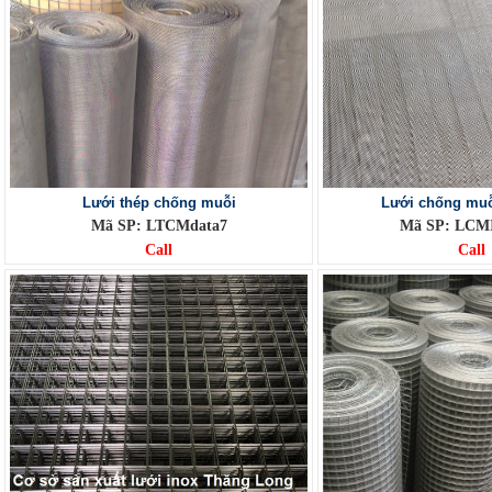
Lưới thép chống muỗi
Lưới chống muỗ
Mã SP: LTCMdata7
Mã SP: LCM
Call
Call