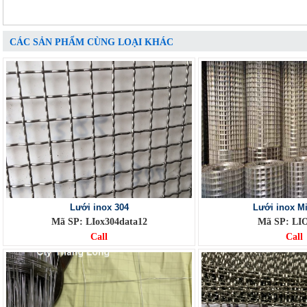
CÁC SẢN PHẨM CÙNG LOẠI KHÁC
Lưới inox 304
Lưới inox M
Mã SP: LIox304data12
Mã SP: LI
Call
Call