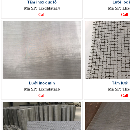
Tấm inox đục lỗ
Lưới lọc 
Mã SP: Tixdldata14
Mã SP: Llix
Call
Call
Lưới inox mịn
Tấm lưới 
Mã SP: Lixmdata16
Mã SP: Tlix
Call
Call