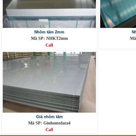
Nhôm tấm 2mm
N
Mã SP: NHKT2mm
Mã
Call
Giá nhôm tấm
Mã SP: Ginhomtdata4
Call