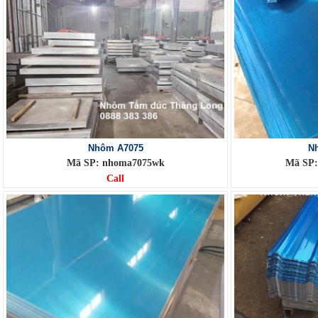
Nhôm A7075
N
Mã SP: nhoma7075wk
Mã SP
Call