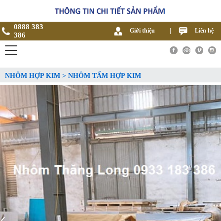
0888 383
Giới thiệu
|
Liên hệ
386
NHÔM HỢP KIM > NHÔM TẤM HỢP KIM