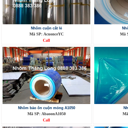
Nhôm cuộn cắt lẻ
Nh
Mã SP: AcuonceYC
Mã 
Call
Nhôm bảo ôn cuộn mỏng A1050
Nh
Mã SP: AbaoonA1050
Mã
Call