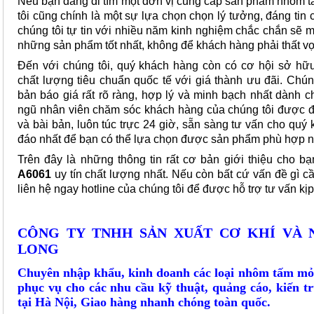
Nếu bạn đang đi tìm một đơn vị cung cấp sản phẩm nhôm tấ
tôi cũng chính là một sự lựa chọn chọn lý tưởng, đáng tin
chúng tôi tự tin với nhiều năm kinh nghiệm chắc chắn sẽ
những sản phẩm tốt nhất, không để khách hàng phải thất v
Đến với chúng tôi, quý khách hàng còn có cơ hội sở 
chất lượng tiêu chuẩn quốc tế với giá thành ưu đãi. Chún
bản báo giá rất rõ ràng, hợp lý và minh bạch nhất dành c
ngũ nhân viên chăm sóc khách hàng của chúng tôi được đ
và bài bản, luôn túc trực 24 giờ, sẵn sàng tư vấn cho qu
đáo nhất để bạn có thể lựa chọn được sản phẩm phù hợp n
Trên đây là những thông tin rất cơ bản giới thiệu cho b
A6061
uy tín chất lượng nhất. Nếu còn bất cứ vấn đề gì c
liên hệ ngay hotline của chúng tôi để được hỗ trợ tư vấn kịp
CÔNG TY TNHH SẢN XUẤT CƠ KHÍ VÀ 
LONG
Chuyên nhập khẩu, kinh doanh các loại nhôm tấm mỏ
phục vụ cho các nhu cầu kỹ thuật, quảng cáo, kiến trú
tại Hà Nội, Giao hàng nhanh chóng toàn quốc.