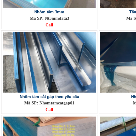
Nhôm tấm 3mm
Tấ
Mã SP: Nt3mmdata3
Mã S
Call
Nhôm tấm cắt gấp theo yêu cầu
Nh
Mã SP: Nhomtamcatgap01
M
Call