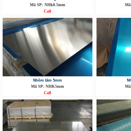
Mã SP: NHk0.5mm
Mã
Call
Nhôm tấm 5mm
N
Mã SP: NHK5mm
Mã
Call