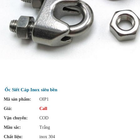
Ốc Siết Cáp Inox siêu bền
Mã sản phẩm:
OIP1
Giá:
Call
Vận chuyển:
COD
Mầu sắc:
Trắng
Chất liệu:
inox 304