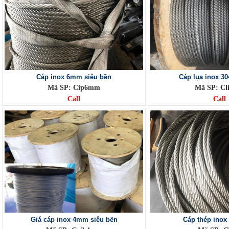
Cáp inox 6mm siêu bền
Cáp lụa inox 30
Mã SP: Cip6mm
Mã SP: Cl
Call
Call
Giá cáp inox 4mm siêu bền
Cáp thép inox