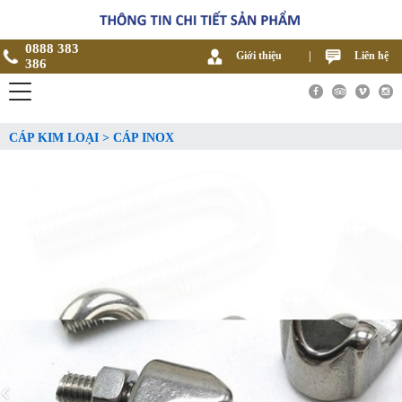
0888 383
Giới thiệu
|
Liên hệ
386
CÁP KIM LOẠI > CÁP INOX