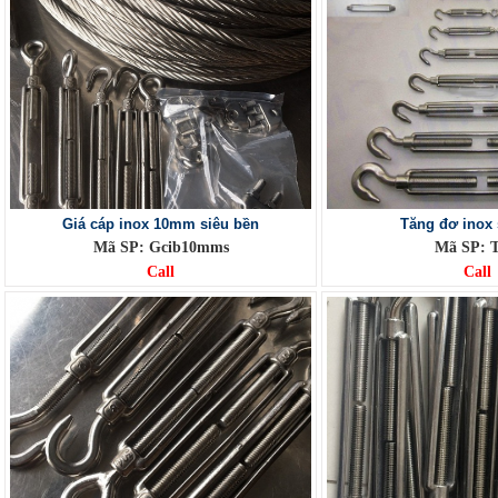
Giá cáp inox 10mm siêu bền
Tăng đơ inox 
Mã SP: Gcib10mms
Mã SP: T
Call
Call