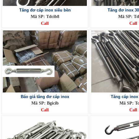
Tăng đơ cáp inox siêu bền
Tăng đơ inox 30
Mã SP: Tdcib8
Mã SP: Td
Call
Call
Báo giá tăng đơ cáp inox
Tăng cáp inox
Mã SP: Bgicib
Mã SP: Tc
Call
Call