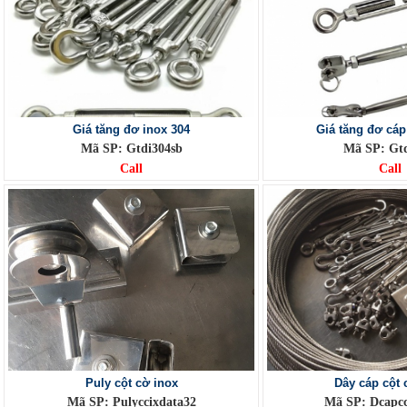
Giá tăng đơ inox 304
Giá tăng đơ cáp
Mã SP: Gtdi304sb
Mã SP: Gtd
Call
Call
Puly cột cờ inox
Dây cáp cột 
Mã SP: Pulyccixdata32
Mã SP: Dcapcc