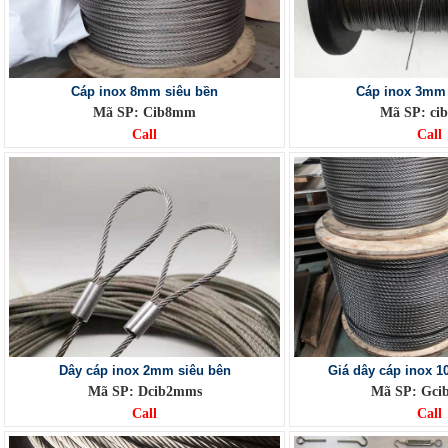
Cáp inox 8mm siêu bền
Cáp inox 3mm 
Mã SP: Cib8mm
Mã SP: c
Call
Call
Dây cáp inox 2mm siêu bên
Giá dây cáp inox 
Mã SP: Dcib2mms
Mã SP: Gc
Call
Call