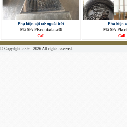
Phụ kiện cột cờ ngoài trời
Phụ kiện c
Mã SP: PKccntixdata36
Mã SP: Pkcci
Call
Call
© Copyright 2009 - 2026 All rights reserved.