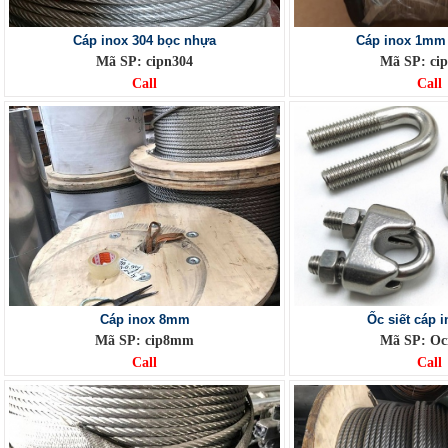
Cáp inox 304 bọc nhựa
Cáp inox 1mm 
Mã SP: cipn304
Mã SP: c
Call
Call
Cáp inox 8mm
Ốc siết cáp 
Mã SP: cip8mm
Mã SP: Oc
Call
Call