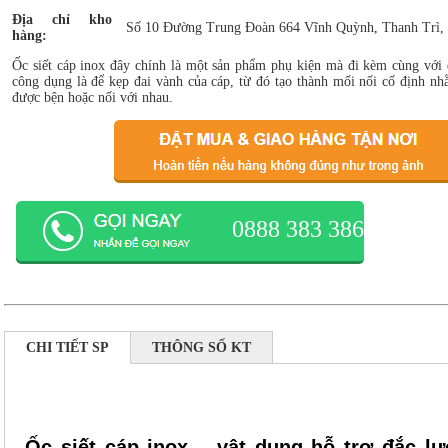
Địa chỉ kho
Số 10 Đường Trung Đoàn 664 Vĩnh Quỳnh, Thanh Trì,
hàng:
Ốc siết cáp inox đây chính là một sản phẩm phụ kiện mà đi kèm cùng với 
công dụng là để kẹp đai vành của cáp, từ đó tạo thành mối nối cố định n
được bện hoặc nối với nhau.
0888 383 386
CHI TIẾT SP
THÔNG SỐ KT
Ốc siết cáp inox – vật dụng hỗ trợ đắc lự