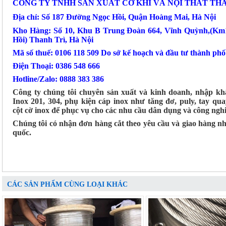
CÔNG TY TNHH SẢN XUẤT CƠ KHÍ VÀ NỘI THẤT TH
Địa chỉ: Số 187 Đường Ngọc Hồi, Quận Hoàng Mai, Hà Nội
Kho Hàng: Số 10, Khu B Trung Đoàn 664, Vĩnh Quỳnh,(K
Hồi) Thanh Trì, Hà Nội
Mã số thuế: 0106 118 509 Do sở kế hoạch và đầu tư thành ph
Điện Thoại: 0386 548 666
Hotline/Zalo: 0888 383 386
Công ty chúng tôi chuyên sản xuất và kinh doanh, nhập kh
Inox 201, 304, phụ kiện cáp inox như tăng đơ, puly, tay qua
cột cờ inox để phục vụ cho các nhu cầu dân dụng và công nghi
Chúng tôi có nhận đơn hàng cắt theo yêu cầu và giao hàng n
quốc.
CÁC SẢN PHẨM CÙNG LOẠI KHÁC