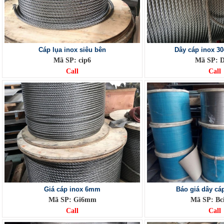
Cáp lụa inox siêu bên
Dây cáp inox 30
Mã SP: cip6
Mã SP: D
Call
Call
Giá cáp inox 6mm
Báo giá dây cá
Mã SP: Gi6mm
Mã SP: Bc
Call
Call