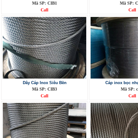
Mã SP: CIB1
Mã SP: C
Call
Call
Dây Cáp Inox Siêu Bền
Cáp inox bọc nh
Mã SP: CIB3
Mã SP: c
Call
Call