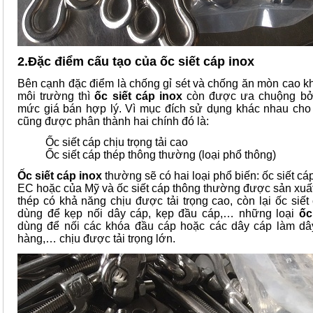
2.Đặc điểm cấu tạo của ốc siết cáp inox
Bên cạnh đặc điểm là chống gỉ sét và chống ăn mòn cao khi
môi trường thì
ốc siết cáp inox
còn được ưa chuộng bở
mức giá bán hợp lý. Vì mục đích sử dụng khác nhau ch
cũng được phân thành hai chính đó là:
Ốc siết cáp chịu trọng tải cao
Ốc siết cáp thép thông thường (loại phổ thông)
Ốc siết cáp inox
thường sẽ có hai loại phổ biến: ốc siết cá
EC hoặc của Mỹ và ốc siết cáp thông thường được sản xuất
thép có khả năng chịu được tải trọng cao, còn lại ốc siế
dùng để kẹp nối dây cáp, kẹp đầu cáp,… những loại
ốc
dùng để nối các khóa đầu cáp hoặc các dây cáp làm dâ
hàng,… chịu được tải trọng lớn.