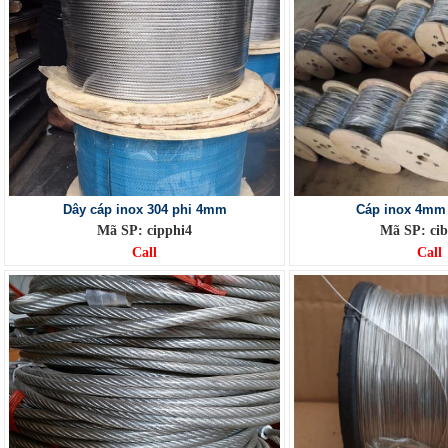
Dây cáp inox 304 phi 4mm
Cáp inox 4mm 
Mã SP: cipphi4
Mã SP: c
Call
Call