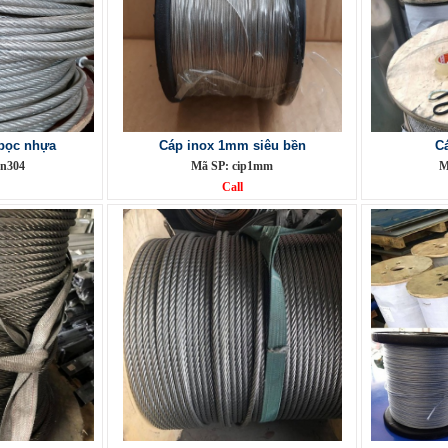
 bọc nhựa
Cáp inox 1mm siêu bền
C
pn304
Mã SP: cip1mm
M
Call