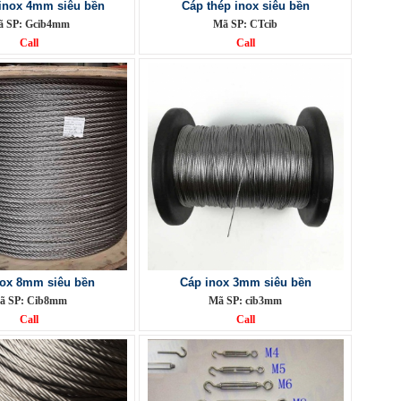
 inox 4mm siêu bền
Cáp thép inox siêu bền
 SP: Gcib4mm
Mã SP: CTcib
Call
Call
nox 8mm siêu bền
Cáp inox 3mm siêu bền
ã SP: Cib8mm
Mã SP: cib3mm
Call
Call