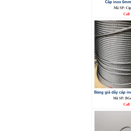
Cáp inox 6mm
Mã SP: C
Call
Lưới đỡ bông chống nóng inox
304
Mã SP: Linoxchongnong1010304
Call
Bảng giá dây cáp in
Mã SP: BGc
Call