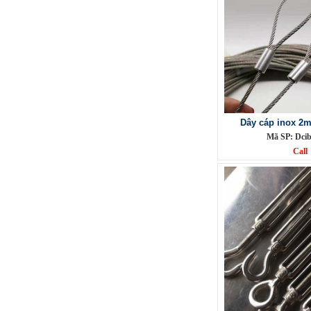
Lưới inox đan ô 1.5cm 304 TLG
Thăng Long khổ 1.2m
Mã SP: TLG031.5cm72-304
Call
Dây cáp inox 2
Mã SP: Dci
Call
Lưới inox đan ô 5ly