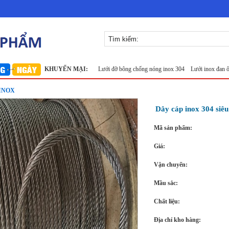
 304
Lưới inox Miền Bắc
KHUYẾN MẠI:
Lưới đỡ bông chống nóng inox 304
Lưới inox đan ô 1.5cm 30
 INOX
Dây cáp inox 304 siêu
Mã sản phẩm:
Giá:
Vận chuyển:
Mầu sắc:
Chất liệu:
Địa chỉ kho hàng: