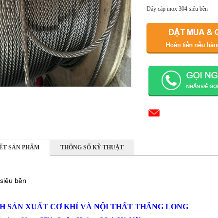
Dây cáp inox 304 siêu bền
IẾT SẢN PHẨM
THÔNG SỐ KỸ THUẬT
 siêu bền
H SẢN XUẤT CƠ KHÍ VÀ NỘI THẤT THĂNG LONG