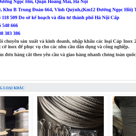
 Đường Ngọc Hồi, Quận Hoàng Mai, Hà Nội
0, Khu B Trung Đoàn 664, Vĩnh Quỳnh,(Km12 Đường Ngọc Hồi) T
6 118 509 Do sở kế hoạch và đầu tư thành phố Hà Nội Cấp
: 0386 548 666
88 383 386
i chuyên sản xuất và kinh doanh, nhập khẩu các loại Cáp Inox 2
t cờ inox để phục vụ cho các nhu cầu dân dụng và công nghiệp.
ận đơn hàng cắt theo yêu cầu và giao hàng nhanh chóng toàn quốc
G LOẠI KHÁC