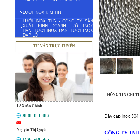
LƯỚI INOX KIM TÍN
LƯỚI INOX TLG - CÔNG TY SẢN
XUẤT, KINH DOANH LƯỚI INOX
HÀN, LƯỚI INOX ĐAN, LƯỚI INOX
DẬP LỖ
TƯ VẤN TRỰC TUYẾN
THÔNG TIN CHI T
Lê Xuân Chinh
0888 383 386
Dây cáp inox 304
Nguyễn Thị Quyên
CÔNG TY TNH
0386 548 666