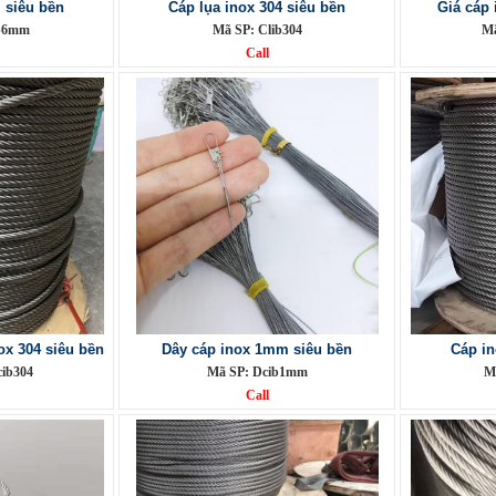
 siêu bền
Cáp lụa inox 304 siêu bền
Giá cáp
ip6mm
Mã SP: Clib304
Mã
Call
ox 304 siêu bền
Dây cáp inox 1mm siêu bền
Cáp i
ib304
Mã SP: Dcib1mm
M
Call