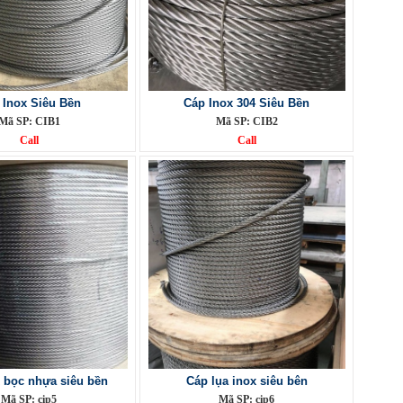
 Inox Siêu Bền
Cáp Inox 304 Siêu Bền
Mã SP: CIB1
Mã SP: CIB2
Call
Call
 bọc nhựa siêu bền
Cáp lụa inox siêu bên
Mã SP: cip5
Mã SP: cip6