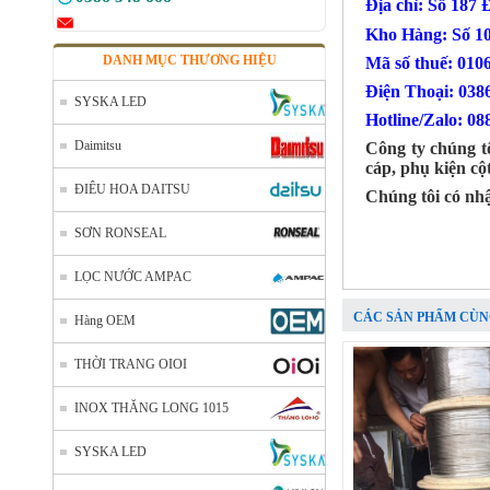
Địa chỉ: Số 187
Kho Hàng: Số 1
DANH MỤC THƯƠNG HIỆU
Mã số thuế: 010
Điện Thoại
SYSKA LED
Hotline/Zalo: 08
Daimitsu
Công ty chúng tô
cáp, phụ kiện cộ
ĐIÊU HOA DAITSU
Chúng tôi có nh
SƠN RONSEAL
LỌC NƯỚC AMPAC
CÁC SẢN PHẨM CÙN
Hàng OEM
THỜI TRANG OIOI
INOX THĂNG LONG 1015
SYSKA LED