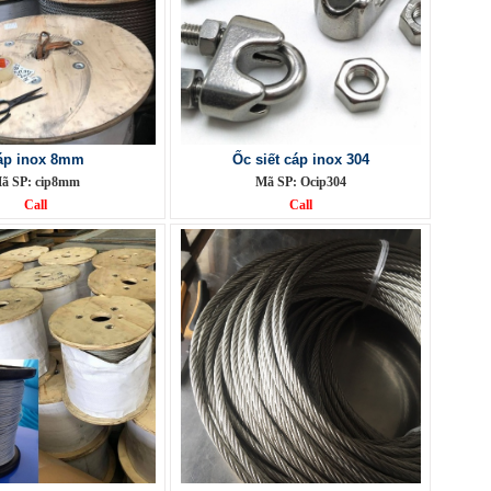
áp inox 8mm
Ốc siết cáp inox 304
ã SP: cip8mm
Mã SP: Ocip304
Call
Call