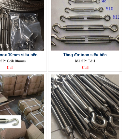
inox 10mm siêu bền
Tăng đơ inox siêu bền
 SP: Gcib10mms
Mã SP: Tdi1
Call
Call