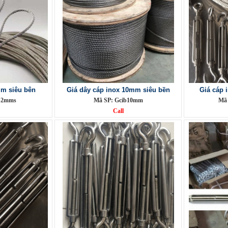
mm siêu bên
Giá dây cáp inox 10mm siêu bền
Giá cáp 
b2mms
Mã SP: Gcib10mm
Mã
Call