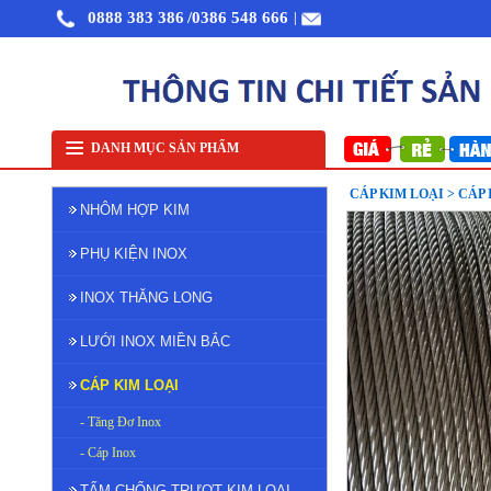
0888 383 386
/0386 548 666
|
Nhôm cuộn cắt lẻ
Nhôm cuộn A1050
Nhôm bảo ôn cuộn mỏng A1050
Lưới inox
DANH MỤC SẢN PHẨM
CÁP KIM LOẠI > CÁP
NHÔM HỢP KIM
PHỤ KIỆN INOX
INOX THĂNG LONG
LƯỚI INOX MIỀN BẮC
CÁP KIM LOẠI
- Tăng Đơ Inox
- Cáp Inox
TẤM CHỐNG TRƯỢT KIM LOẠI