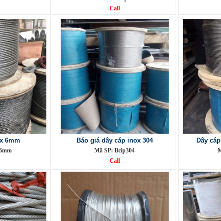
Call
ox 6mm
Báo giá dây cáp inox 304
Dây cáp
i6mm
Mã SP: Bcip304
M
Call