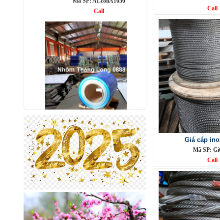
Call
Nhôm bảo ôn cuộn mỏng A1050
Mã SP: AbaoonA1050
Call
Giá cáp in
Mã SP: G
Call