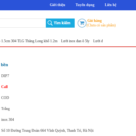
Giới thiệu
Tuyển dụng
Liên hệ
Giỏ hàng
(Chưa có sản phẩm)
4 TLG Thăng Long khổ 1.2m
Lưới inox đan ô 5ly
Lưới đục lỗ tròn
Sản xuất lưới inox đột
 bền
DIP7
Call
COD
Trắng
inox 304
Số 10 Đường Trung Đoàn 664 Vĩnh Quỳnh, Thanh Trì, Hà Nội