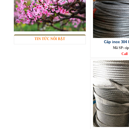
Lưới inox 304
Mã SP: LIox304data12
Call
TIN TỨC NỔI BẬT
Cáp inox 304
Mã SP: ci
Call
Lưới inox Miền Bắc
Mã SP: LIOXda1
Call