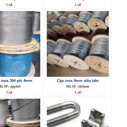
Call
Call
 inox 304 phi 4mm
Cáp inox 4mm siêu bền
ã SP: cipphi4
Mã SP: cib4mm
Call
Call