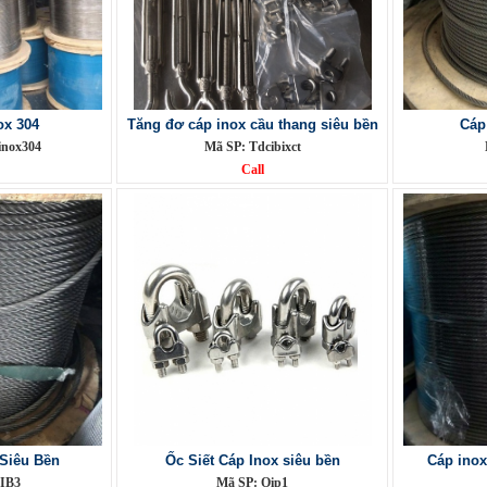
ox 304
Tăng đơ cáp inox cầu thang siêu bền
Cáp
inox304
Mã SP: Tdcibixct
Call
 Siêu Bền
Ốc Siết Cáp Inox siêu bền
Cáp inox
IB3
Mã SP: Oip1