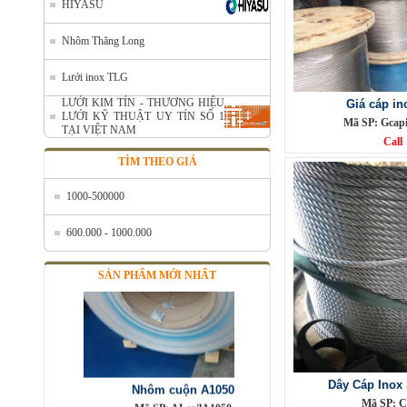
HIYASU
Nhôm cuộn cắt lẻ
Nhôm Thăng Long
Mã SP: AcuonceYC
Call
Lưới inox TLG
LƯỚI KIM TÍN - THƯƠNG HIỆU
Giá cáp in
LƯỚI KỸ THUẬT UY TÍN SỐ 1
Mã SP: Gcap
TẠI VIỆT NAM
Call
TÌM THEO GIÁ
1000-500000
600.000 - 1000.000
SẢN PHẨM MỚI NHẤT
Nhôm cuộn A1050
Mã SP: ALcoilA1050
Call
Dây Cáp Inox
Mã SP: C