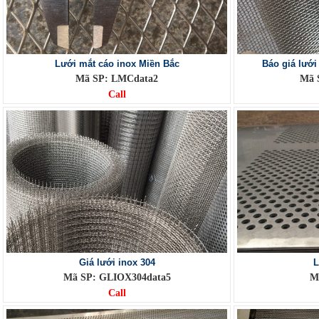
Lưới mắt cáo inox Miền Bắc
Báo giá lưới
Mã SP: LMCdata2
Mã 
Call
Giá lưới inox 304
L
Mã SP: GLIOX304data5
M
Call