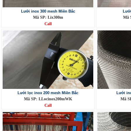
Lưới inox 300 mesh Miền Bắc
Lưới
Mã SP: Lix300m
Mã 
Call
Lưới lọc inox 200 mesh Miền Bắc
Lưới in
Mã SP: LLocinox200mWK
Mã SP
Call