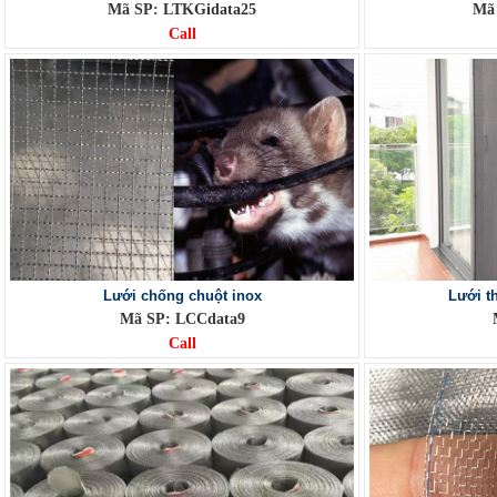
Mã SP: LTKGidata25
Mã 
Call
Lưới chống chuột inox
Lưới t
Mã SP: LCCdata9
Call