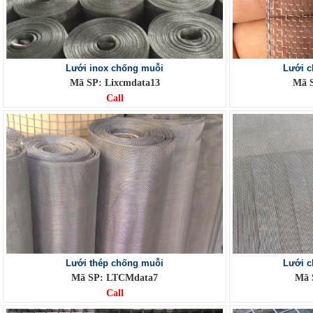
Lưới inox chống muỗi
Lưới 
Mã SP: Lixcmdata13
Mã 
Call
Lưới thép chống muỗi
Lưới c
Mã SP: LTCMdata7
Mã 
Call