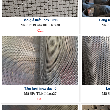
Báo giá lưới inox 10*10
Bảng b
Mã SP: BGilix1010Data30
Mã SP
Call
Tấm lưới inox đục lỗ
Lư
Mã SP: TLixdldata27
Mã S
Call