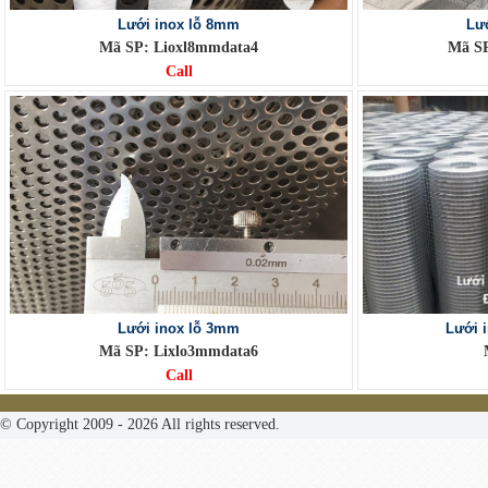
Lưới inox lỗ 8mm
Lư
Mã SP: Lioxl8mmdata4
Mã SP
Call
Lưới inox lỗ 3mm
Lưới 
Mã SP: Lixlo3mmdata6
Call
© Copyright 2009 - 2026 All rights reserved.