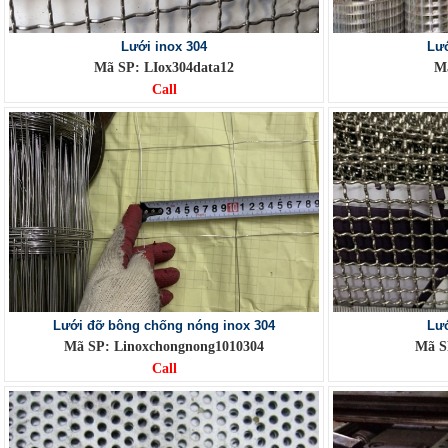
Lưới inox 304
Lướ
Mã SP: LIox304data12
M
Call
Lưới đỡ bông chống nóng inox 304
Lướ
Mã SP: Linoxchongnong1010304
Mã S
Call