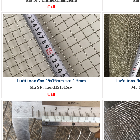
Mã SP: LlltinoxThanglong
Mã 
Call
Lưới inox đan 15x15mm sợi 1.5mm
Lưới inox 
Mã SP: luoid151515sw
Mã S
Call