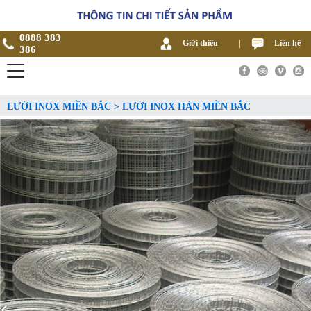
0888 383
Giới thiệu
|
Liên hệ
386
LƯỚI INOX MIỀN BẮC > LƯỚI INOX HÀN MIỀN BẮC