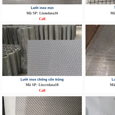
Lưới inox mịn
Mã SP: Lixmdata16
Mã
Call
Lưới inox chống côn trùng
Lư
Mã SP: Lixcctdata18
Mã 
Call