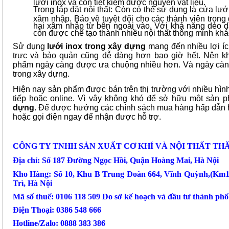
lưới inox và còn tiết kiệm được nguyên vật liệu.
Trong lắp đặt nội thất: Còn có thể sử dụng là cửa lư
xâm nhập. Bảo vệ tuyệt đối cho các thành viên trong 
hại xâm nhập từ bên ngoài vào. Với khả năng dẻo d
còn được chế tạo thành nhiều nội thất thông minh khá
Sử dụng
lưới inox trong xây dựng
mang đến nhiều lợi íc
trực và bảo quản cũng dễ dàng hơn bao giờ hết. Nên k
phẩm ngày càng được ưa chuộng nhiều hơn. Và ngày càn
trong xây dựng.
Hiện nay sản phẩm được bán trên thị trường với nhiều hìn
tiếp hoặc online. Vì vậy không khó để sở hữu một sản
dựng
. Để được hưởng các chính sách mua hàng hấp dẫn hã
hoặc gọi điện ngay để nhận được hỗ trợ.
CÔNG TY TNHH SẢN XUẤT CƠ KHÍ VÀ NỘI THẤT TH
Địa chỉ: Số 187 Đường Ngọc Hồi, Quận Hoàng Mai, Hà Nội
Kho Hàng: Số 10, Khu B Trung Đoàn 664, Vĩnh Quỳnh,(Km
Trì, Hà Nội
Mã số thuế: 0106 118 509 Do sở kế hoạch và đầu tư thành ph
Điện Thoại: 0386 548 666
Hotline/Zalo: 0888 383 386