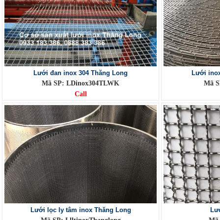
Lưới đan inox 304 Thăng Long
Lưới ino
Mã SP: LDinox304TLWK
Mã S
Call
Lưới lọc ly tâm inox Thăng Long
Lướ