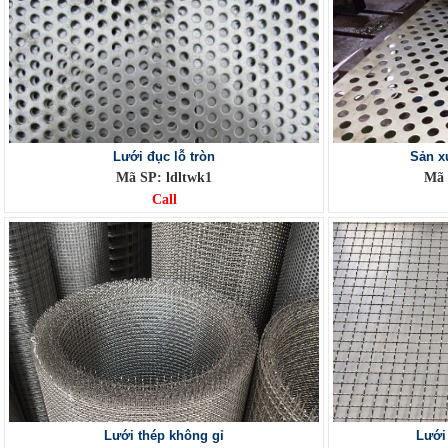
Lưới đục lỗ tròn
Sản xu
Mã SP: ldltwk1
Mã 
Call
Lưới thép không gỉ
Lưới