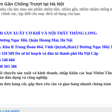
 Gân Chống Trượt tại Hà Nội
nhu cầu tìm mua sản phẩm nhôm tấm, nhôm gân, nhôm nhám chống trượ
n chính xác, kịp thời cho mục đích sử dụng của bạn.
H SẢN XUẤT CƠ KHÍ VÀ NỘI THẤT THĂNG LONG
 Đường Ngọc Hồi, Quận Hoàng Mai, Hà Nội
0, Khu B Trung Đoàn 664, Vĩnh Quỳnh,(Km12 Đường Ngọc Hồi) T
6 118 509 Do sở kế hoạch và đầu tư thành phố Hà Nội Cấp
: 0386 548 666
88 383 386
ôi chuyên sản xuất và kinh doanh, nhập khẩu các loại Nhôm T
sàn dân dụng và công nghiệp
ận đơn hàng cắt, gấp theo yêu cầu và giao hàng nhanh chóng toàn
G LOẠI KHÁC