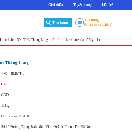
Giới thiệu
Tuyển dụng
Liên hệ
Giỏ hàng
(Chưa có sản phẩm)
.5cm 304 TLG Thăng Long khổ 1.2m
Lưới inox đan ô 5ly
Lưới đục lỗ tròn
Sản xuất lưới i
m Thăng Long
TNG5.0MMTL
Call
COD
Trắng
Nhôm 5 gân A3150
Số 10 Đường Trung Đoàn 664 Vĩnh Quỳnh, Thanh Trì, Hà Nội