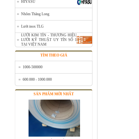
HIYASU
Nhôm Thăng Long
Nhôm cuộn cắt lẻ
Lưới inox TLG
Mã SP: AcuonceYC
LƯỚI KIM TÍN - THƯƠNG HIỆU
Call
LƯỚI KỸ THUẬT UY TÍN SỐ 1
TẠI VIỆT NAM
TÌM THEO GIÁ
1000-500000
600.000 - 1000.000
SẢN PHẨM MỚI NHẤT
Nhôm cuộn A1050
Mã SP: ALcoilA1050
Call