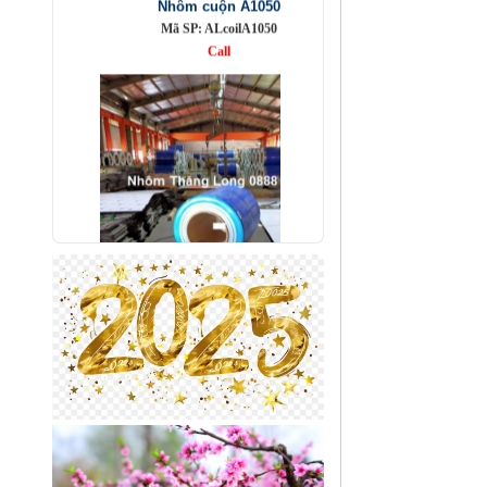
Nhôm bảo ôn cuộn mỏng A1050
Mã SP: AbaoonA1050
Call