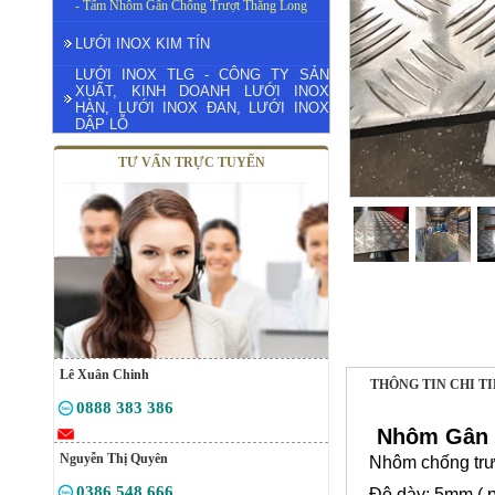
- Tấm Nhôm Gân Chống Trượt Thăng Long
LƯỚI INOX KIM TÍN
LƯỚI INOX TLG - CÔNG TY SẢN
XUẤT, KINH DOANH LƯỚI INOX
HÀN, LƯỚI INOX ĐAN, LƯỚI INOX
DẬP LỖ
TƯ VẤN TRỰC TUYẾN
Lê Xuân Chinh
THÔNG TIN CHI T
0888 383 386
Nhôm Gân 
Nguyễn Thị Quyên
Nhôm chống trư
0386 548 666
Độ dày: 5mm ( p