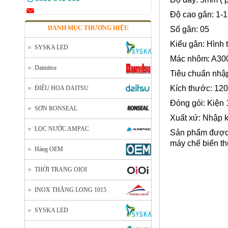
Độ cao gân: 1-
DANH MỤC THƯƠNG HIỆU
Số gân: 05
Kiểu gân: Hình 
SYSKA LED
Mác nhôm: A30
Daimitsu
Tiêu chuẩn nhậ
Kích thước: 1
ĐIÊU HOA DAITSU
Đóng gói: Kiện 
SƠN RONSEAL
Xuất xứ: Nhập 
LỌC NƯỚC AMPAC
Sản phẩm được ứ
máy chế biến th
Hàng OEM
THỜI TRANG OIOI
INOX THĂNG LONG 1015
SYSKA LED