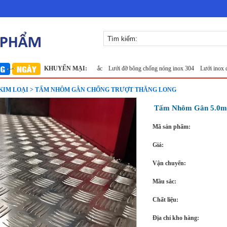
i inox 304
Lưới inox Miền Bắc
KHUYẾN MẠI:
Lưới đỡ bông chống nóng inox 304
Lưới inox đan ô 1
KIM LOẠI > TẤM NHÔM GÂN CHỐNG TRƯỢT THĂNG LONG
Tấm Nhôm Gân 5.0m
Mã sản phẩm:
Giá:
Vận chuyển:
Mầu sắc:
Chất liệu:
Địa chỉ kho hàng: