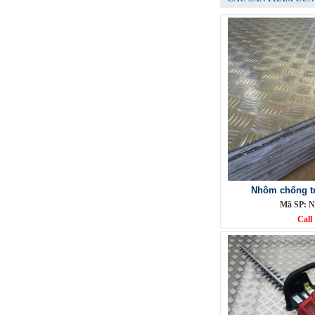
Call
Nhôm chống tr
Lưới đỡ bông chống nóng inox
Mã SP: N
304
Call
Mã SP: Linoxchongnong1010304
Call