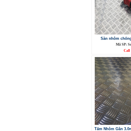
Sàn nhôm chống 
Mã SP: S
Lưới inox đan ô 1.5cm 304 TLG
Thăng Long khổ 1.2m
Call
Mã SP: TLG031.5cm72-304
Call
Tấm Nhôm Gân 3.0