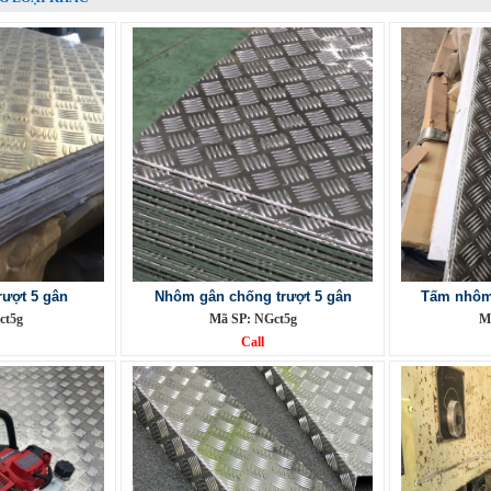
ượt 5 gân
Nhôm gân chống trượt 5 gân
Tấm nhôm 
ct5g
Mã SP: NGct5g
M
Call