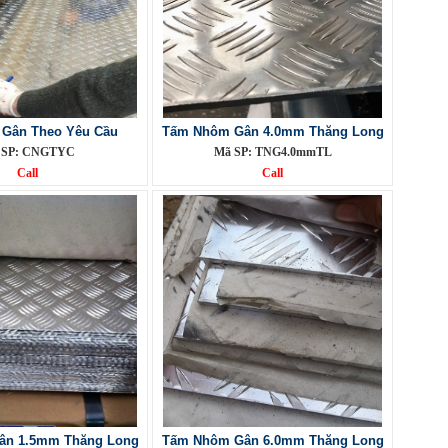
 Gân Theo Yêu Cầu
Tấm Nhôm Gân 4.0mm Thăng Long
 SP: CNGTYC
Mã SP: TNG4.0mmTL
Call
Call
ân 1.5mm Thăng Long
Tấm Nhôm Gân 6.0mm Thăng Long