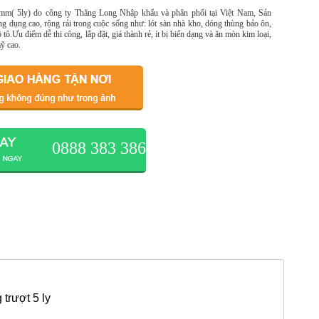
m( 5ly) do công ty Thăng Long Nhập khẩu và phân phối tại Việt Nam, Sản
ng dụng cao, rộng rải trong cuộc sống như: lót sàn nhà kho, dóng thùng bảo ôn,
 tô.Ưu điểm dễ thi công, lắp đặt, giá thành rẻ, ít bị biến dạng và ăn mòn kim loại,
ỹ cao.
0888 383 386
trượt 5 ly