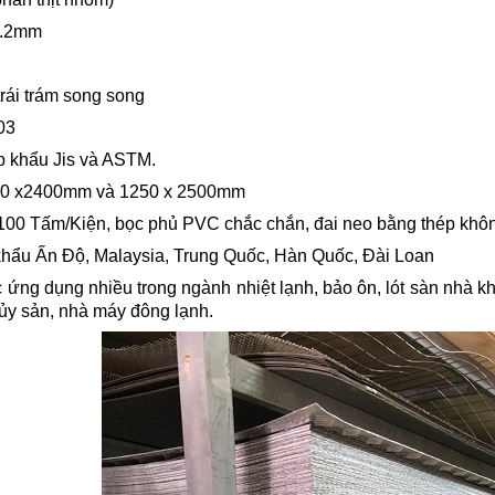
1.2mm
trái trám song song
03
p khẩu Jis và ASTM.
200 x2400mm và 1250 x 2500mm
100 Tấm/Kiện, bọc phủ PVC chắc chắn, đai neo bằng thép khôn
khẩu Ấn Độ, Malaysia, Trung Quốc, Hàn Quốc, Đài Loan
ng dụng nhiều trong ngành nhiệt lạnh, bảo ôn, lót sàn nhà kho
ủy sản, nhà máy đông lạnh.