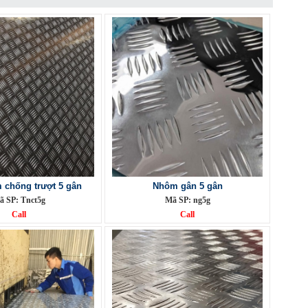
chống trượt 5 gân
Nhôm gân 5 gân
ã SP: Tnct5g
Mã SP: ng5g
Call
Call