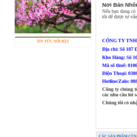
Nơi Bán Nhôm
Nếu bạn đang có 
tôi để được tư vấ
Lưới inox 304
Mã SP: LIox304data12
CÔNG TY TNH
TIN TỨC NỔI BẬT
Call
Địa chỉ: Số 187
Kho Hàng: Số 1
Mã số thuế: 010
Điện Thoại
Hotline/Zalo: 08
Công ty chúng t
các nhu cầu lót 
Chúng tôi có nh
Lưới inox Miền Bắc
Mã SP: LIOXda1
CÁC SẢN PHẨM CÙN