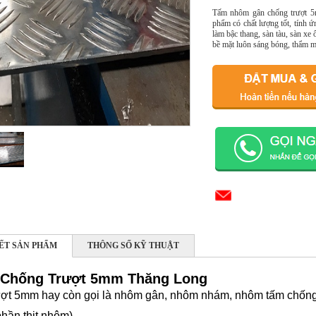
Tấm nhôm gân chống trượt 5m
phẩm có chất lượng tốt, tính ứ
làm bậc thang, sàn tàu, sàn xe ô
bề mặt luôn sáng bóng, thẩm m
IẾT SẢN PHẨM
THÔNG SỐ KỸ THUẬT
Chống Trượt 5mm Thăng Long
ợt 5mm hay còn gọi là nhôm gân, nhôm nhám, nhôm tấm chống 
hần thịt nhôm)