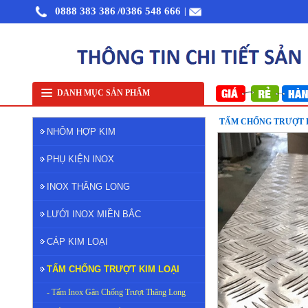
0888 383 386
/0386 548 666
|
Nhôm cuộn cắt lẻ
Nhôm cuộn A1050
Nhôm bảo ôn cuộn mỏng A1050
Lướ
DANH MỤC SẢN PHẨM
TẤM CHỐNG TRƯỢT 
NHÔM HỢP KIM
PHỤ KIỆN INOX
INOX THĂNG LONG
LƯỚI INOX MIỀN BẮC
CÁP KIM LOẠI
TẤM CHỐNG TRƯỢT KIM LOẠI
- Tấm Inox Gân Chống Trượt Thăng Long