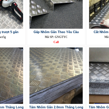
trượt 5 gân
Gấp Nhôm Gân Theo Yêu Cầu
Cắt Nhôm
nct5g
Mã SP: GNGTYC
Mã
Call
mm Thăng Long
Tấm Nhôm Gân 2.0mm Thăng Long
Tấm Nhôm G