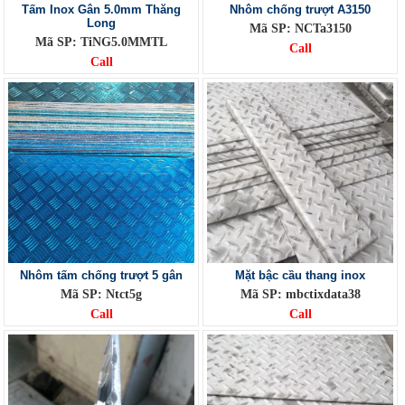
Tấm Inox Gân 5.0mm Thăng
Nhôm chống trượt A3150
Long
Mã SP: NCTa3150
Mã SP: TiNG5.0MMTL
Call
Call
Nhôm tấm chống trượt 5 gân
Mặt bậc cầu thang inox
Mã SP: Ntct5g
Mã SP: mbctixdata38
Call
Call