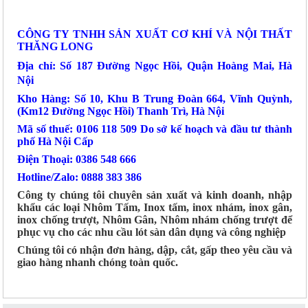
CÔNG TY TNHH SẢN XUẤT CƠ KHÍ VÀ NỘI THẤT
THĂNG LONG
Địa chỉ: Số 187 Đường Ngọc Hồi, Quận Hoàng Mai, Hà
Nội
Kho Hàng: Số 10, Khu B Trung Đoàn 664, Vĩnh Quỳnh,
(Km12 Đường Ngọc Hồi) Thanh Trì, Hà Nội
Mã số thuế: 0106 118 509 Do sở kế hoạch và đầu tư thành
phố Hà Nội Cấp
Điện Thoại: 0386 548 666
Hotline/Zalo: 0888 383 386
Công ty chúng tôi chuyên sản xuất và kinh doanh, nhập
khẩu các loại Nhôm Tấm, Inox tấm, inox nhám, inox gân,
inox chống trượt, Nhôm Gân, Nhôm nhám chống trượt để
phục vụ cho các nhu cầu lót sàn dân dụng và công nghiệp
Chúng tôi có nhận đơn hàng, dập, cắt, gấp theo yêu cầu và
giao hàng nhanh chóng toàn quốc.