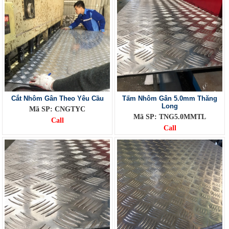
Cắt Nhôm Gân Theo Yêu Cầu
Tấm Nhôm Gân 5.0mm Thăng
Long
Mã SP: CNGTYC
Mã SP: TNG5.0MMTL
Call
Call