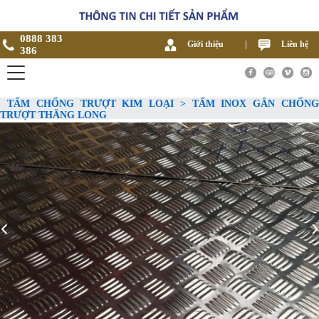
0888 383
Giới thiệu
|
Liên hệ
386
TẤM CHỐNG TRƯỢT KIM LOẠI > TẤM INOX GÂN CHỐNG
TRƯỢT THĂNG LONG