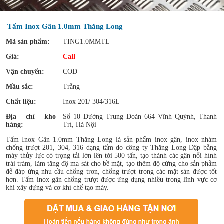
Tấm Inox Gân 1.0mm Thăng Long
Mã sản phẩm:
TING1.0MMTL
Giá:
Call
Vận chuyển:
COD
Mầu sắc:
Trắng
Chất liệu:
Inox 201/ 304/316L
Địa chỉ kho
Số 10 Đường Trung Đoàn 664 Vĩnh Quỳnh, Thanh
hàng:
Trì, Hà Nội
Tấm Inox Gân 1.0mm Thăng Long là sản phẩm inox gân, inox nhám
chống trượt 201, 304, 316 dạng tấm do công ty Thăng Long Dập bằng
máy thủy lực có trọng tải lớn lên tới 500 tấn, tạo thành các gân nổi hình
trái trám, làm tăng độ ma sát cho bề mặt, tạo thêm độ cứng cho sản phẩm
để đáp ứng nhu cầu chống trơn, chống trượt trong các mặt sàn được tốt
hơn. Tấm inox gân chống trượt được ứng dụng nhiều trong lĩnh vực cơ
khí xây dựng và cơ khí chế tạo máy.