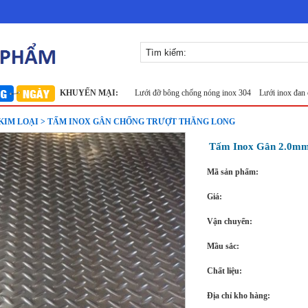
nox 304
Lưới inox Miền Bắc
KHUYẾN MẠI:
Lưới đỡ bông chống nóng inox 304
Lưới inox đan ô 1.5c
KIM LOẠI > TẤM INOX GÂN CHỐNG TRƯỢT THĂNG LONG
Tấm Inox Gân 2.0mm
Mã sản phẩm:
Giá:
Vận chuyển:
Mầu sắc:
Chất liệu:
Địa chỉ kho hàng: