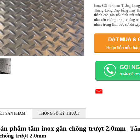
Inox Gân 2.0mm Thăng Long l
Thăng Long Dập bằng máy thủy 
thành các gân nổi hình trái t
nhu cầu chống trơn, chống tr
nhiều trong lĩnh vực cơ khí xâ
IẾT SẢN PHẨM
THÔNG SỐ KỸ THUẬT
sản phẩm tấm inox gân chống trượt 2.0mm
Tấm
chống trượt 2.0mm