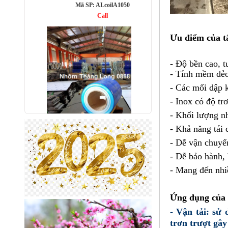
Ưu điểm của
t
- Độ bền cao, t
- Tính mềm dẻo,
- Các mối dập k
- Inox có độ t
- Khối lượng nh
Nhôm bảo ôn cuộn mỏng A1050
- Khả năng tái 
Mã SP: AbaoonA1050
- Dễ vận chuyển
Call
- Dễ bảo hành, 
- Mang đến nhi
Ứng dụng của
- Vận tải: sử 
trơn trượt gây