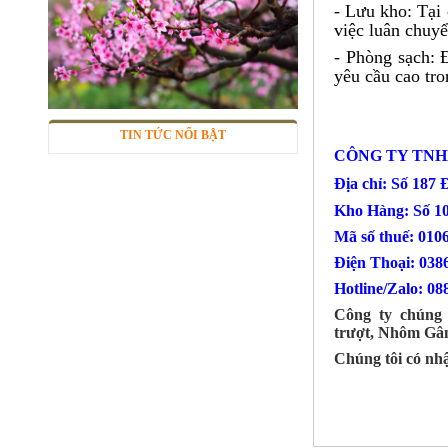
- Lưu kho: Tại
việc luân chuy
- Phòng sạch: 
yêu cầu cao tro
Lưới inox 304
Mã SP: LIox304data12
TIN TỨC NỔI BẬT
Call
CÔNG TY TNH
Địa chỉ: Số 187
Kho Hàng: Số 1
Mã số thuế: 010
Điện Thoại
Hotline/Zalo: 08
Công ty chúng 
trượt, Nhôm Gân
Chúng tôi có nhậ
Lưới inox Miền Bắc
Mã SP: LIOXda1
Call