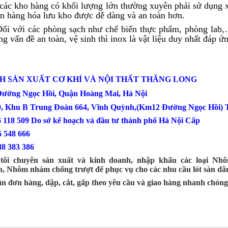
 các kho hàng có khối lượng lớn thường xuyên phải sử dụng 
ển hàng hóa lưu kho được dễ dàng và an toàn hơn.
Đối với các phòng sạch như chế biến thực phẩm, phòng lab,
ng vấn đề an toàn, vệ sinh thì inox là vật liệu duy nhất đáp 
H SẢN XUẤT CƠ KHÍ VÀ NỘI THẤT THĂNG LONG
 Đường Ngọc Hồi, Quận Hoàng Mai, Hà Nội
0, Khu B Trung Đoàn 664, Vĩnh Quỳnh,(Km12 Đường Ngọc Hồi) T
6 118 509 Do sở kế hoạch và đầu tư thành phố Hà Nội Cấp
: 0386 548 666
88 383 386
tôi chuyên sản xuất và kinh doanh, nhập khẩu các loại Nhô
, Nhôm nhám chống trượt để phục vụ cho các nhu cầu lót sàn dâ
n đơn hàng, dập, cắt, gấp theo yêu cầu và giao hàng nhanh chóng