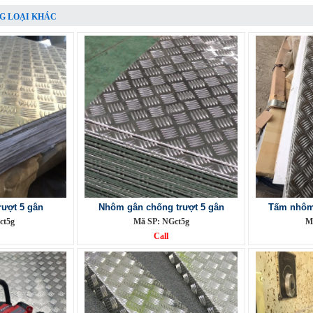
G LOẠI KHÁC
ượt 5 gân
Nhôm gân chống trượt 5 gân
Tấm nhôm 
ct5g
Mã SP: NGct5g
M
Call