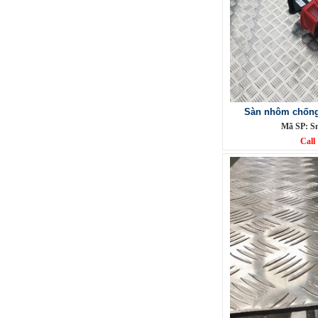
Lưới inox đan ô 1.5cm 304 TLG
Thăng Long khổ 1.2m
Sàn nhôm chống 
Mã SP: TLG031.5cm72-304
Mã SP: S
Call
Call