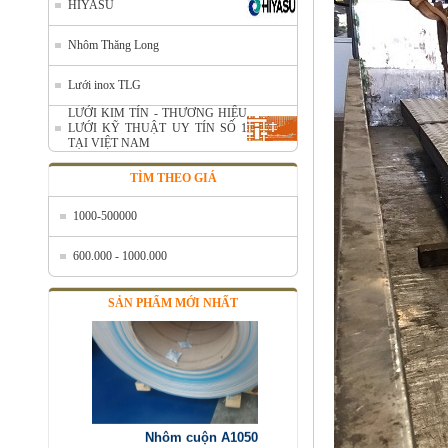
HIYASU
Nhôm Thăng Long
Nhôm cuộn cắt lẻ
Lưới inox TLG
Mã SP: AcuonceYC
Call
LƯỚI KIM TÍN - THƯƠNG HIỆU
LƯỚI KỸ THUẬT UY TÍN SỐ 1
TẠI VIỆT NAM
TÌM THEO GIÁ
1000-500000
600.000 - 1000.000
SẢN PHẨM MỚI NHẤT
Nhôm cuộn A1050
Mã SP: ALcoilA1050
Call