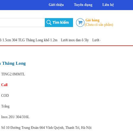
Giới thiệu
Tuyển dụng
Liên hệ
Giỏ hàng
(Chưa có sản phẩm)
m 304 TLG Thăng Long khổ 1.2m
Lưới inox đan ô 5ly
Lưới đục lỗ tròn
Sản xuất lưới inox
 Thăng Long
TING2.0MMTL
Call
COD
Trắng
Inox 201/ 304/316L
Số 10 Đường Trung Đoàn 664 Vĩnh Quỳnh, Thanh Trì, Hà Nội