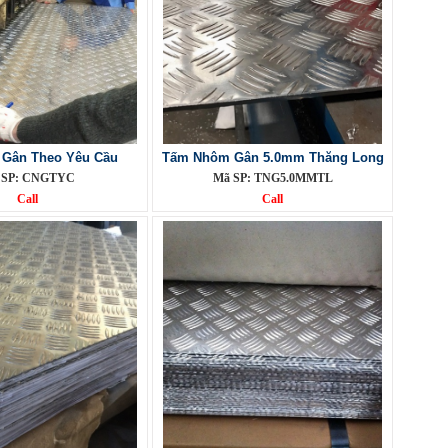
 Gân Theo Yêu Cầu
Tấm Nhôm Gân 5.0mm Thăng Long
 SP: CNGTYC
Mã SP: TNG5.0MMTL
Call
Call