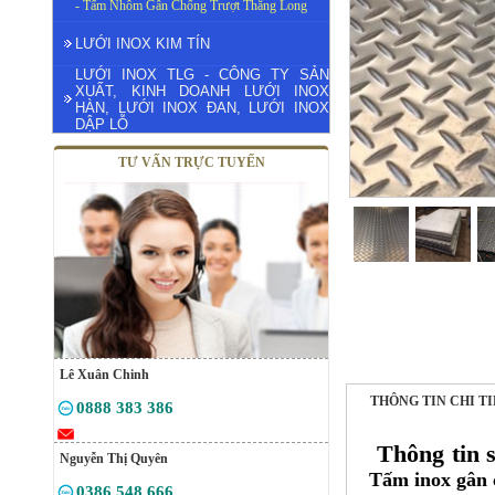
- Tấm Nhôm Gân Chống Trượt Thăng Long
LƯỚI INOX KIM TÍN
LƯỚI INOX TLG - CÔNG TY SẢN
XUẤT, KINH DOANH LƯỚI INOX
HÀN, LƯỚI INOX ĐAN, LƯỚI INOX
DẬP LỖ
TƯ VẤN TRỰC TUYẾN
Lê Xuân Chinh
THÔNG TIN CHI T
0888 383 386
Thông tin 
Nguyễn Thị Quyên
Tấm inox gân 
0386 548 666