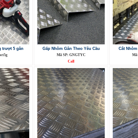
trượt 5 gân
Gấp Nhôm Gân Theo Yêu Cầu
Cắt Nhôm
nct5g
Mã SP: GNGTYC
Mã
Call