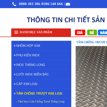
0888 383 386
/0386 548 666
|
Nhôm cuộn cắt lẻ
Nhôm cuộn A1050
Nhôm bảo ôn cuộn mỏng A1050
Lưới i
DANH MỤC SẢN PHẨM
TẤM CHỐNG TRƯỢT 
NHÔM HỢP KIM
PHỤ KIỆN INOX
INOX THĂNG LONG
LƯỚI INOX MIỀN BẮC
CÁP KIM LOẠI
TẤM CHỐNG TRƯỢT KIM LOẠI
- Tấm Inox Gân Chống Trượt Thăng Long