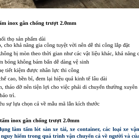
ấm inox gân chống trượt 2.0mm
uổi thọ sản phẩm dài
 cho khả năng gia công tuyệt vời nên dễ thi công lắp đặt
hông bị mòn theo thời gian như các vật liệu khác, khả năng 
rơn bóng không bám bẩn dễ dàng vệ sinh
ẹ tiết kiệm được nhân lực thi công
chế cao, bền bỉ, đem lại hiệu quả kinh tế lâu dài
, tháo dỡ nên tiện lợi cho việc phải di chuyển thường xuyên
bảo trì.
ều sự lựa chọn cả về mẫu mã lẫn kích thước
tấm inox gân chống trượt 2.0mm
dụng làm tấm lót sàn xe tải, xe container, các loại xe 
 nguy hiểm trong quá trình vận chuyển cả về người và củ