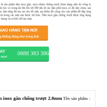
à sản phẩm tấm inox gân, inox nhám chống trượt 2mm dạng tấm do công ty
lực có trọng tải lớn lên tới 500 tấn từ các tấm phôi inox có độ dày 2mm, tạo
rám, làm tăng độ ma sát cho bề mặt, tạo thêm độ cứng cho sản phẩm để đáp ứng
ượt trong các mặt sàn được tốt hơn. Tấm inox gân chống trượt được ứng dụng
y dựng và cơ khí chế tạo máy.
0888 383 386
 inox gân chống trượt 2.0mm
Tên sản phẩm :