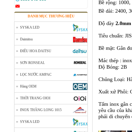
Bề rộng: 1000,
Bề dài: 2400, 
DANH MỤC THƯƠNG HIỆU
Độ dày
2.0mm
SYSKA LED
Tiêu chuẩn: JI
Daimitsu
Bề mặt: Gân đơ
ĐIÊU HOA DAITSU
Mác thép :
inox
SƠN RONSEAL
Độ Bóng: 2B
LỌC NƯỚC AMPAC
Chủng Loại: H
Hàng OEM
Xuất xứ Phôi:
THỜI TRANG OIOI
Tấm inox gân c
yêu cầu của kh
INOX THĂNG LONG 1015
phải di chuyển 
SYSKA LED