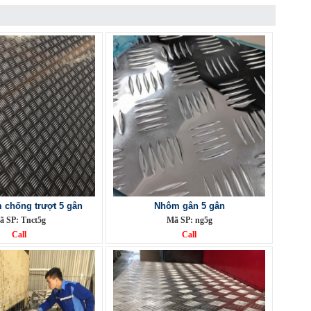
chống trượt 5 gân
Nhôm gân 5 gân
ã SP: Tnct5g
Mã SP: ng5g
Call
Call