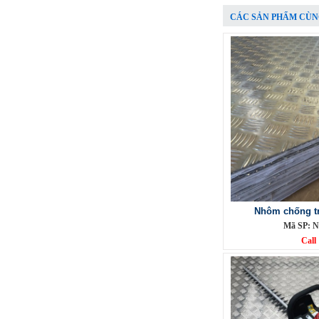
CÁC SẢN PHẨM CÙN
Lưới đỡ bông chống nóng inox
304
Nhôm chống tr
Mã SP: Linoxchongnong1010304
Mã SP: N
Call
Call