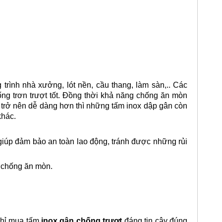
rình nhà xưởng, lót nền, cầu thang, làm sàn,.. Các
ống trơn trượt tốt. Đồng thời khả năng chống ăn mòn
a trở nên dễ dàng hơn thì những tấm inox dập gân còn
khác.
 giúp đảm bảo an toàn lao động, tránh được những rủi
t chống ăn mòn.
 chỉ mua tấm
inox gân chống trượt
đáng tin cậy đúng