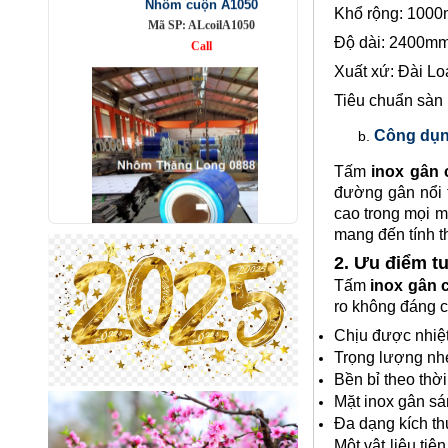
Khổ rộng: 1000
Độ dài: 2400m
Xuất xứ: Đài Lo
Tiêu chuẩn sàn 
Công dụn
Tấm
inox gân 
đường gân nổi t
cao trong mọi m
mang đến tính t
Nhôm bảo ôn cuộn mỏng A1050
2. Ưu điểm t
Mã SP: AbaoonA1050
Tấm
inox gân 
Call
ro không đáng c
Chịu được nhiệt
Trọng lượng nhẹ
Bền bỉ theo thời
Mặt inox gân sá
Đa dạng kích t
Một vật liệu ti