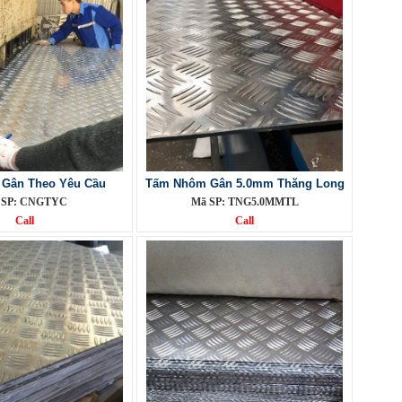
 Gân Theo Yêu Cầu
Tấm Nhôm Gân 5.0mm Thăng Long
 SP: CNGTYC
Mã SP: TNG5.0MMTL
Call
Call