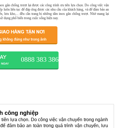
ox gân chống trượt lại được các công trình ưu tiên lựa chọn. Do công việc vận
p luôn liên tục để đáp ứng được các nhu cầu của khách hàng, và để đảm bảo an
ển, lưu kho,... đều cần trang bị những tấm inox gân chống trượt. Nhờ mang lại
sử dụng phổ biến trong cuộc sống hiện nay.
0888 383 386
nh công nghiệp
u tiên lựa chọn. Do công việc vận chuyển trong ngành
để đảm bảo an toàn trong quá trình vận chuyển, lưu