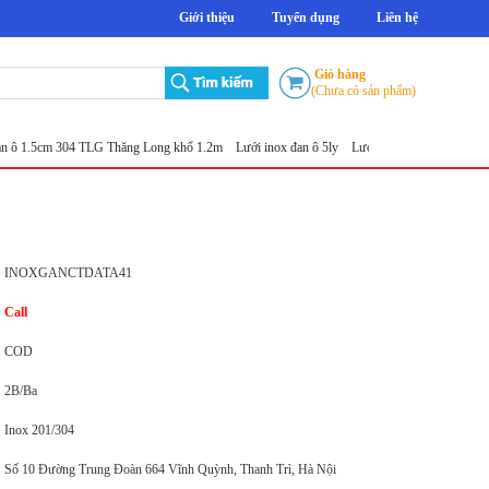
Giới thiệu
Tuyển dụng
Liên hệ
Giỏ hàng
(Chưa có sản phẩm)
5cm 304 TLG Thăng Long khổ 1.2m
Lưới inox đan ô 5ly
Lưới đục lỗ tròn
Sản xuất lưới in
INOXGANCTDATA41
Call
COD
2B/Ba
Inox 201/304
Số 10 Đường Trung Đoàn 664 Vĩnh Quỳnh, Thanh Trì, Hà Nội