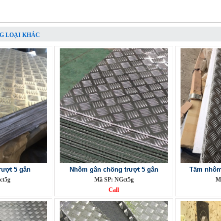
G LOẠI KHÁC
ượt 5 gân
Nhôm gân chống trượt 5 gân
Tấm nhôm 
ct5g
Mã SP: NGct5g
M
Call