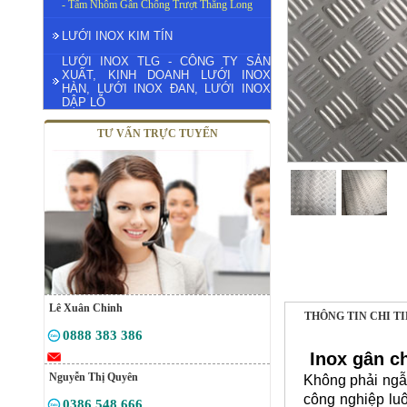
- Tấm Nhôm Gân Chống Trượt Thăng Long
LƯỚI INOX KIM TÍN
LƯỚI INOX TLG - CÔNG TY SẢN
XUẤT, KINH DOANH LƯỚI INOX
HÀN, LƯỚI INOX ĐAN, LƯỚI INOX
DẬP LỖ
TƯ VẤN TRỰC TUYẾN
Lê Xuân Chinh
THÔNG TIN CHI T
0888 383 386
Inox gân c
Nguyễn Thị Quyên
Không phải ngẫ
công nghiệp lu
0386 548 666