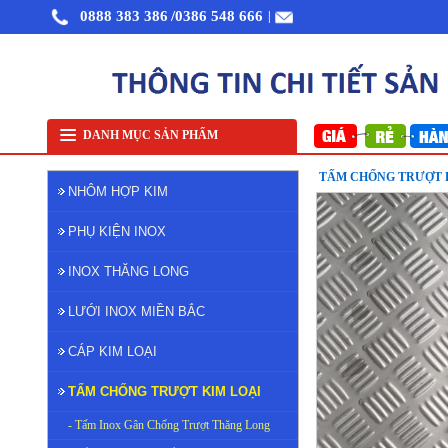
0888 383 386
/0386 548 666
|
Nhôm cuộn cắt lẻ
Nhôm cuộn A1050
Nhôm bảo ôn cuộn mỏng A1050
Lưới
DANH MỤC SẢN PHẨM
TẤM CHỐNG TRƯỢT 
NHÔM HỢP KIM
PHỤ KIỆN INOX
INOX THĂNG LONG
LƯỚI INOX MIỀN BẮC
CÁP KIM LOẠI
TẤM CHỐNG TRƯỢT KIM LOẠI
- Tấm Inox Gân Chống Trượt Thăng Long