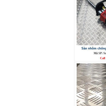
Lưới inox đan ô 1.5cm 304 TLG
Thăng Long khổ 1.2m
Mã SP: TLG031.5cm72-304
Sàn nhôm chống 
Call
Mã SP: S
Call