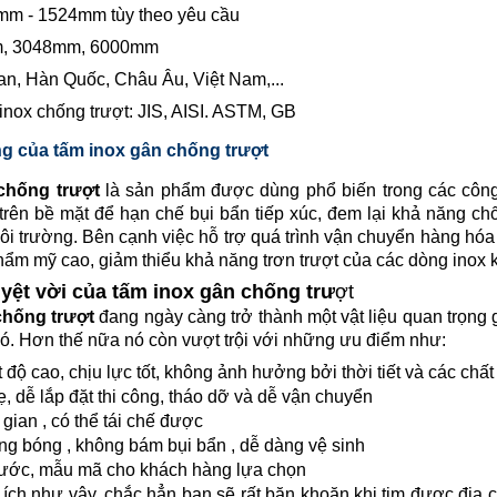
mm - 1524mm tùy theo yêu cầu
m, 3048mm, 6000mm
an, Hàn Quốc, Châu Âu, Việt Nam,...
inox chống trượt: JIS, AISI. ASTM, GB
g của tấm inox gân chống trượt
chống trượt
là sản phẩm được dùng phổ biến trong các công t
rên bề mặt để hạn chế bụi bẩn tiếp xúc, đem lại khả năng ch
ôi trường. Bên cạnh việc hỗ trợ quá trình vận chuyển hàng hó
hẩm mỹ cao, giảm thiểu khả năng trơn trượt của các dòng inox 
uyệt vời của tấm inox gân chống trư
ợt
chống trượt
đang ngày càng trở thành một vật liệu quan trọng
ó. Hơn thế nữa nó còn vượt trội với những ưu điểm như:
 độ cao, chịu lực tốt, không ảnh hưởng bởi thời tiết và các chấ
, dễ lắp đặt thi công, tháo dỡ và dễ vận chuyển
 gian , có thể tái chế được
ng bóng , không bám bụi bẩn , dễ dàng vệ sinh
hước, mẫu mã cho khách hàng lựa chọn
ện ích như vậy, chắc hẳn bạn sẽ rất băn khoăn khi tim được địa