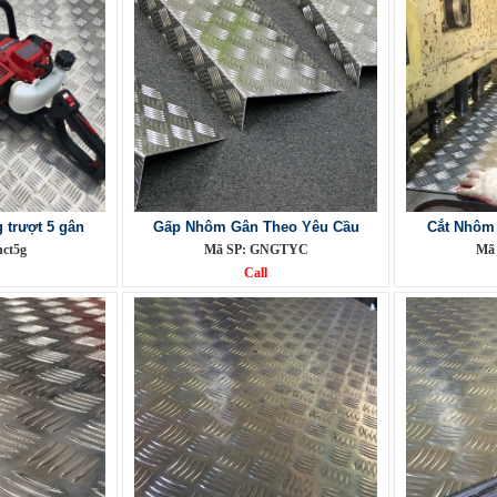
trượt 5 gân
Gấp Nhôm Gân Theo Yêu Cầu
Cắt Nhôm
nct5g
Mã SP: GNGTYC
Mã
Call