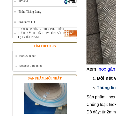
HIYASU
Nhôm Thăng Long
Nhôm cuộn cắt lẻ
Lưới inox TLG
Mã SP: AcuonceYC
LƯỚI KIM TÍN - THƯƠNG HIỆU
Call
LƯỚI KỸ THUẬT UY TÍN SỐ 1
TẠI VIỆT NAM
TÌM THEO GIÁ
1000-500000
600.000 - 1000.000
Xem
Inox gân
Đôi nét 
SẢN PHẨM MỚI NHẤT
Thông tin
Sản phẩm: Inox
Nhôm cuộn A1050
Chủng loại: In
Mã SP: ALcoilA1050
Độ dầy: từ 2mm
Call