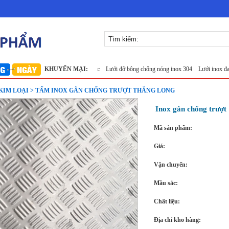
 inox 304
Lưới inox Miền Bắc
KHUYẾN MẠI:
Lưới đỡ bông chống nóng inox 304
Lưới inox đan ô 1.
KIM LOẠI > TẤM INOX GÂN CHỐNG TRƯỢT THĂNG LONG
Inox gân chống trượt
Mã sản phẩm:
Giá:
Vận chuyển:
Mầu sắc:
Chất liệu:
Địa chỉ kho hàng: