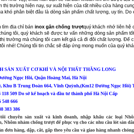
 thị trường hiện nay, sự xuất hiện của rất nhiều cửa hàng cun
 khó phân biệt đâu là dòng sản phẩm chất lượng, uy tín. Do đ
h tìm địa chỉ bán
inox gân chống trượt
quý khách nhớ liên hệ 
chúng tôi, quý khách sẽ được tư vấn những dòng sản phẩm tốt
 thị trường mà chúng tôi cam kết giá cả đi đôi chất lượng. Để 
tôi nhé! Chúng tôi tin chắc sẽ đáp ứng mong muốn của quý khá
H SẢN XUẤT CƠ KHÍ VÀ NỘI THẤT THĂNG LONG
 Đường Ngọc Hồi, Quận Hoàng Mai, Hà Nội
0, Khu B Trung Đoàn 664, Vĩnh Quỳnh,(Km12 Đường Ngọc Hồi) T
6 118 509 Do sở kế hoạch và đầu tư thành phố Hà Nội Cấp
: 0386 548 666
88 383 386
tôi chuyên sản xuất và kinh doanh, nhập khẩu các loại Nhô
, Nhôm nhám chống trượt để phục vụ cho các nhu cầu lót sàn dâ
n đơn hàng, dập, cắt, gấp theo yêu cầu và giao hàng nhanh chóng