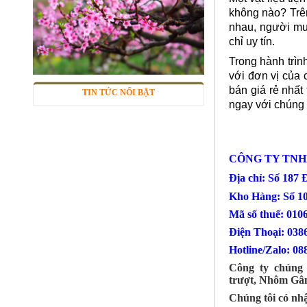
không nào? Trên
nhau, người mua
chỉ uy tín.
Trong hành trìn
với đơn vị của 
Lưới inox 304
bán giá rẻ nhất
Mã SP: LIox304data12
TIN TỨC NỔI BẬT
ngay với chúng 
Call
CÔNG TY TNH
Địa chỉ: Số 187
Kho Hàng: Số 1
Mã số thuế: 010
Điện Thoại
Hotline/Zalo: 08
Công ty chúng 
trượt, Nhôm Gân
Lưới inox Miền Bắc
Chúng tôi có nhậ
Mã SP: LIOXda1