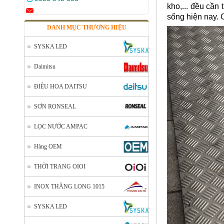
kho,... đều cần
sống hiện nay. 
DANH MỤC THƯƠNG HIỆU
SYSKA LED
Daimitsu
ĐIÊU HOA DAITSU
SƠN RONSEAL
LỌC NƯỚC AMPAC
Hàng OEM
THỜI TRANG OIOI
INOX THĂNG LONG 1015
SYSKA LED