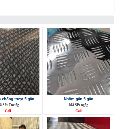
chống trượt 5 gân
Nhôm gân 5 gân
ã SP: Tnct5g
Mã SP: ng5g
Call
Call