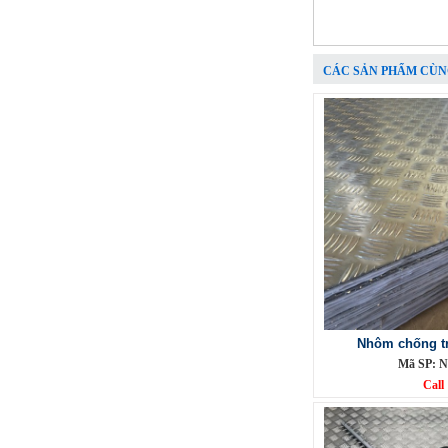
Call
CÁC SẢN PHẨM CÙN
Lưới đỡ bông chống nóng inox
304
Mã SP: Linoxchongnong1010304
Call
Nhôm chống tr
Mã SP: N
Call