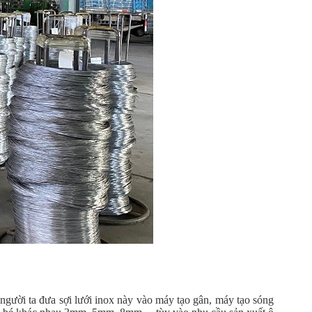
 người ta đưa sợi lưới inox này vào máy tạo gân, máy tạo sóng