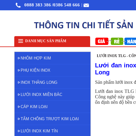
0888 383 386
/0386 548 666
|
Nhôm cuộn cắt lẻ
Nhôm cuộn A1050
Nhôm bảo ôn cuộn mỏng A1050
Lưới inox
DANH MỤC SẢN PHẨM
LƯỚI INOX TLG - CÔ
NHÔM HỢP KIM
Lưới đan inox
PHỤ KIỆN INOX
Long
Sản phẩm lưới inox đ
INOX THĂNG LONG
Lưới đan inox TLG l
LƯỚI INOX MIỀN BẮC
Công nghệ này giúp l
ổn định nên độ bền c
CÁP KIM LOẠI
TẤM CHỐNG TRƯỢT KIM LOẠI
LƯỚI INOX KIM TÍN