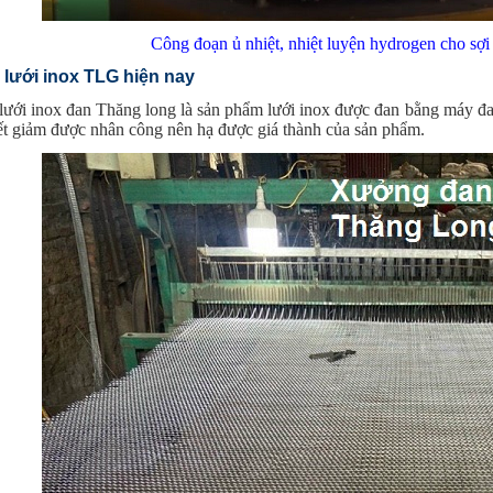
Công đoạn ủ nhiệt, nhiệt luyện hydrogen cho sợi
 lưới inox TLG hiện nay
ưới inox đan Thăng long là sản phẩm lưới inox được đan bằng máy đan
iết giảm được nhân công nên hạ được giá thành của sản phẩm.