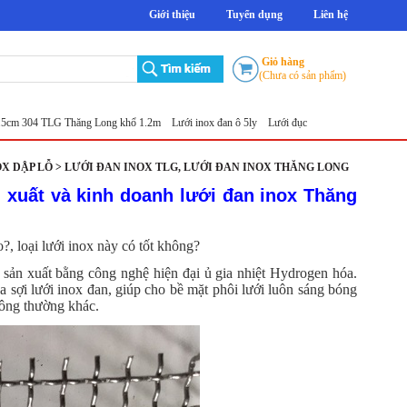
Giới thiệu
Tuyển dụng
Liên hệ
Giỏ hàng
(Chưa có sản phẩm)
4 TLG Thăng Long khổ 1.2m
Lưới inox đan ô 5ly
Lưới đục lỗ tròn
Sản xuất lưới inox đột
OX DẬP LỖ > LƯỚI ĐAN INOX TLG, LƯỚI ĐAN INOX THĂNG LONG
n xuất và kinh doanh lưới đan inox Thăng
, loại lưới inox này có tốt không?
sản xuất bằng công nghệ hiện đại ủ gia nhiệt Hydrogen hóa.
 sợi lưới inox đan, giúp cho bề mặt phôi lưới luôn sáng bóng
hông thường khác.