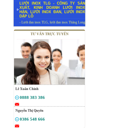
LƯỚI INOX TLG - CÔNG TY SẢN
XUẤT, KINH DOANH LƯỚI INOX
HÀN, LƯỚI INOX ĐAN, LƯỚI INOX
DẬP LỖ
- Lưới đan inox TLG, lưới đan inox Thăng Long
TƯ VẤN TRỰC TUYẾN
Lê Xuân Chinh
0888 383 386
Nguyễn Thị Quyên
0386 548 666