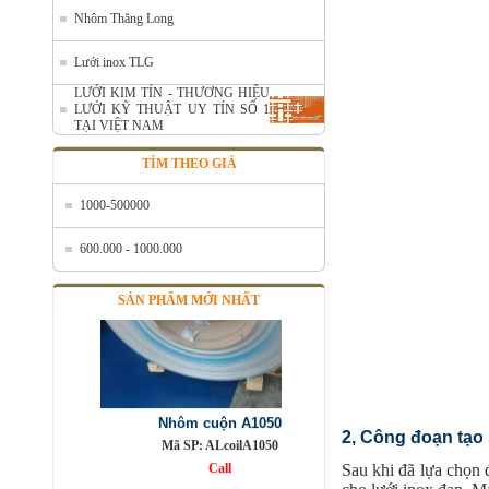
Nhôm cuộn cắt lẻ
Nhôm Thăng Long
Mã SP: AcuonceYC
Lưới inox TLG
Call
LƯỚI KIM TÍN - THƯƠNG HIỆU
LƯỚI KỸ THUẬT UY TÍN SỐ 1
TẠI VIỆT NAM
TÌM THEO GIÁ
1000-500000
600.000 - 1000.000
SẢN PHẨM MỚI NHẤT
Nhôm cuộn A1050
Mã SP: ALcoilA1050
Call
2, Công đoạn tạo 
Sau khi đã lựa chọn 