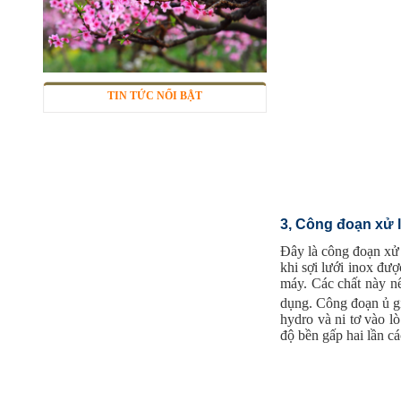
Lưới inox 304
Mã SP: LIox304data12
Call
TIN TỨC NỔI BẬT
3, Công đoạn xử l
Đây là công đoạn xử l
khi sợi lưới inox đượ
máy. Các chất này nế
dụng. Công đoạn ủ gia
Lưới inox Miền Bắc
hydro và ni tơ vào lò
Mã SP: LIOXda1
độ bền gấp hai lần cá
Call