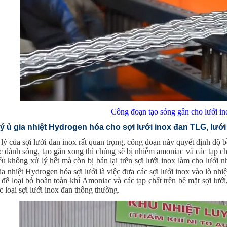
Công đoạn tạo sóng gân cho lưới in
ý ủ gia nhiệt Hydrogen hóa cho sợi lưới inox đan TLG, lướ
ý của sợi lưới đan inox rất quan trọng, công đoạn này quyết định độ b
c đánh sóng, tạo gân xong thì chúng sẽ bị nhiễm amoniac và các tạp ch
u không xử lý hết mà còn bị bán lại trên sợi lưới inox làm cho lưới 
 nhiệt Hydrogen hóa sợi lưới là việc đưa các sợi lưới inox vào lò nhiệ
 để loại bỏ hoàn toàn khí Amoniac và các tạp chất trên bề mặt sợi lướ
c loại sợi lưới inox đan thông thường.