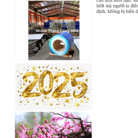
cho lưới inox đan. M
lưới mà người ta đi
định, không bị biến d
Nhôm bảo ôn cuộn mỏng A1050
Mã SP: AbaoonA1050
Call