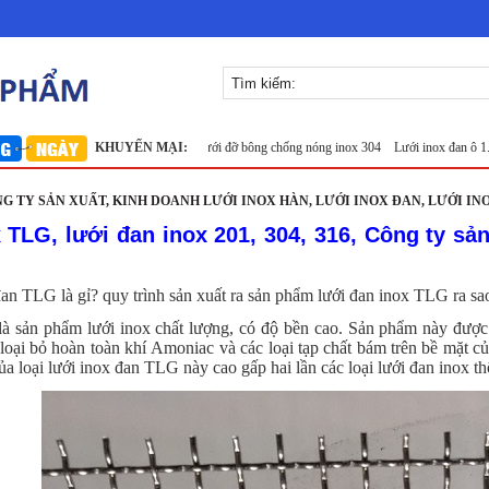
 304
Lưới inox Miền Bắc
KHUYẾN MẠI:
Lưới đỡ bông chống nóng inox 304
Lưới inox đan ô 1.5cm 30
NG TY SẢN XUẤT, KINH DOANH LƯỚI INOX HÀN, LƯỚI INOX ĐAN, LƯỚI IN
 TLG, lưới đan inox 201, 304, 316, Công ty sả
an TLG là gỉ? quy trình sản xuất ra sản phẩm lưới đan inox TLG ra sao?
à sản phẩm lưới inox chất lượng, có độ bền cao. Sản phẩm này được 
oại bỏ hoàn toàn khí Amoniac và các loại tạp chất bám trên bề mặt của
ủa loại lưới inox đan TLG này cao gấp hai lần các loại lưới đan inox t