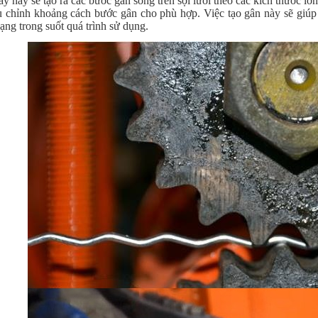
áy này sẽ tạo ra các bước gân sóng trên sợi lưới theo các kích thước 
ều chỉnh khoảng cách bước gân cho phù hợp. Việc tạo gân này sẽ giúp
ạng trong suốt quá trình sử dụng.