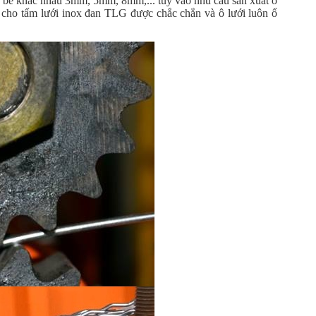
lớn bé khác nhau 3mm, 5mm, 8mm,... tùy vào nhu cầu sản xuất ô
 cho tấm lưới inox đan TLG được chắc chắn và ô lưới luôn ổ