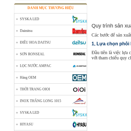
DANH MỤC THƯƠNG HIỆU
SYSKA LED
Quy trình sản xu
Daimitsu
Các bước để sản xuất
ĐIÊU HOA DAITSU
1, Lựa chọn phôi 
Đầu tiên là việc lựa
SƠN RONSEAL
với tham chiếu quy 
LỌC NƯỚC AMPAC
Hàng OEM
THỜI TRANG OIOI
INOX THĂNG LONG 1015
SYSKA LED
HIYASU