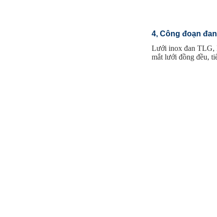
4, Công đoạn đan
Lưới inox đan ô 1.5cm 304 TLG
Lưới inox đan TLG, l
Thăng Long khổ 1.2m
mắt lưới đồng đều, t
Mã SP: TLG031.5cm72-304
Call
Lưới inox đan ô 5ly
Mã SP: Ld5mmsoi1mm