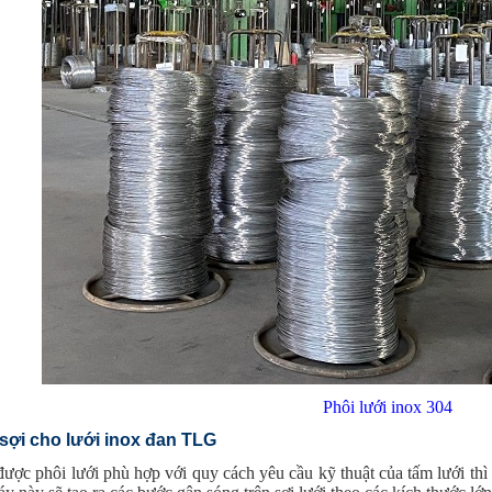
Phôi lưới inox 304
sợi cho lưới inox đan TLG
được phôi lưới phù hợp với quy cách yêu cầu kỹ thuật của tấm lưới thì