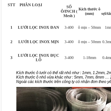
STT
PHÂN LOẠI
SỐ
Kích thước ô
Độ
Ô/INCH (
(mm)
sợi/t
Mesh )
1
LƯỚI LỌC INOX ĐAN
3-400
ô mịn – 50mm
1m
2
LƯỚI LỌC INOX MỊN
3-400
ô mịn – 50mm
0.3m
LƯỚI LỌC INOX ĐỤC
3
3-400
1-18mm
0.4m
LỖ
Kích thước ô lưới có thể rất nhỏ như : 1mm, 1.2mm,
Kích thước ô nhỏ vừa khác như : 5mm, 7mm, 8mm 
Ngoài các kích thước trên công ty có nhận đơn theo y