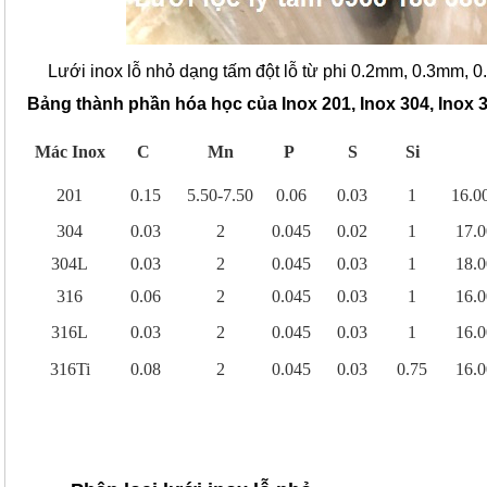
Lưới inox lỗ nhỏ dạng tấm đột lỗ từ phi 0.2mm, 0.3mm,
Bảng thành phần hóa học của Inox 201, Inox 304, Inox 31
Mác Inox
C
Mn
P
S
Si
201
0.15
5.50-7.50
0.06
0.03
1
16.0
304
0.03
2
0.045
0.02
1
17.0
304L
0.03
2
0.045
0.03
1
18.0
316
0.06
2
0.045
0.03
1
16.0
316L
0.03
2
0.045
0.03
1
16.0
316Ti
0.08
2
0.045
0.03
0.75
16.0