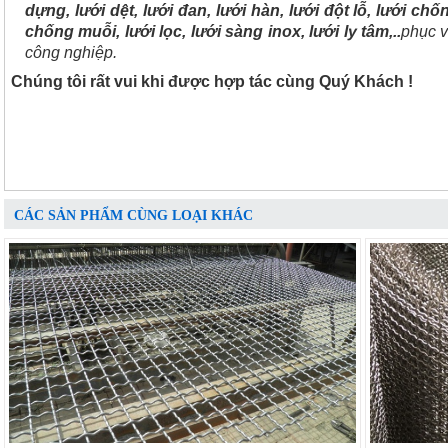
dựng, lưới dệt, lưới đan, lưới hàn, lưới đột lỗ, lưới chố
chống muỗi, lưới lọc, lưới sàng inox, lưới ly tâm,..
phục v
công nghiệp.
Chúng tôi rất vui khi được hợp tác cùng Quý Khách !
CÁC SẢN PHẨM CÙNG LOẠI KHÁC