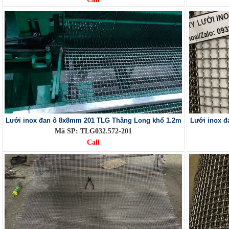
Lưới inox đan ô 8x8mm 201 TLG Thăng Long khổ 1.2m
Lưới inox 
Mã SP: TLG032.572-201
Call