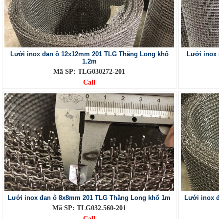
Lưới inox đan ô 12x12mm 201 TLG Thăng Long khổ
Lưới inox
1.2m
Mã SP: TLG030272-201
Call
Lưới inox đan ô 8x8mm 201 TLG Thăng Long khổ 1m
Lưới inox 
Mã SP: TLG032.560-201
Call