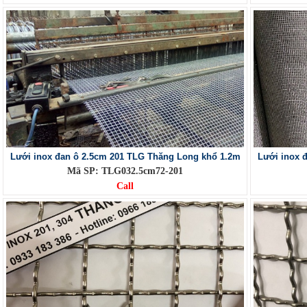
Lưới inox đan ô 2.5cm 201 TLG Thăng Long khổ 1.2m
Lưới inox 
Mã SP: TLG032.5cm72-201
Call