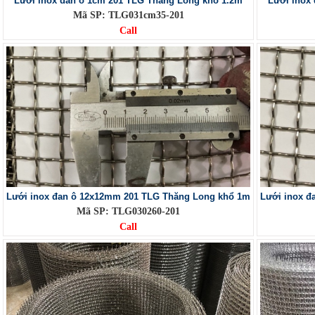
Lưới inox đan ô 1cm 201 TLG Thăng Long khổ 1.2m
Lưới inox
Mã SP: TLG031cm35-201
Call
Lưới inox đan ô 12x12mm 201 TLG Thăng Long khổ 1m
Lưới inox đ
Mã SP: TLG030260-201
Call