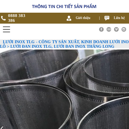
0888 383
Giới thiệu
|
Liên hệ
386
LƯỚI INOX TLG - CÔNG TY SẢN XUẤT, KINH DOANH LƯỚI INO
LỖ > LƯỚI ĐAN INOX TLG, LƯỚI ĐAN INOX THĂNG LONG