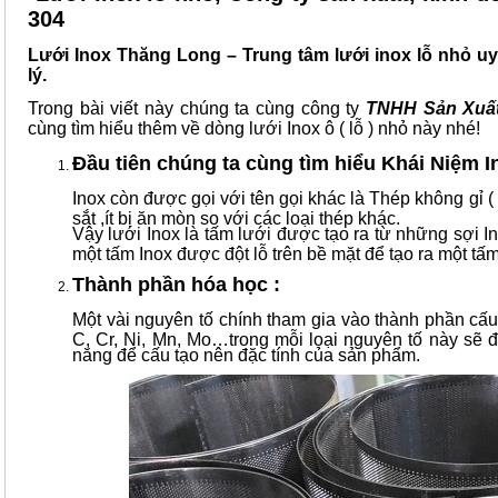
304
Lưới Inox Thăng Long – Trung tâm lưới inox lỗ nhỏ uy 
lý.
Trong bài viết này chúng ta cùng công ty
TNHH Sản Xuất
cùng tìm hiểu thêm về dòng lưới Inox ô ( lỗ ) nhỏ này nhé!
Đầu tiên chúng ta cùng tìm hiểu Khái Niệm In
Inox còn được gọi với tên gọi khác là Thép không gỉ (
sắt ,ít bị ăn mòn so với các loại thép khác.
Vậy lưới Inox là tấm lưới được tạo ra từ những sợi 
một tấm Inox được đột lỗ trên bề mặt để tạo ra một tấ
Thành phần hóa học :
Một vài nguyên tố chính tham gia vào thành phần cấu 
C, Cr, Ni, Mn, Mo…trong mỗi loại nguyên tố này sẽ 
năng để cấu tạo nên đặc tính của sản phẩm.