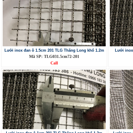
Lưới inox đan ô 1.5cm 201 TLG Thăng Long khổ 1.2m
Lưới ino
Mã SP: TLG031.5cm72-201
Call