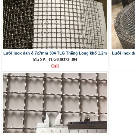
Lưới inox đan ô 7x7mm 304 TLG Thăng Long khổ 1.2m
Lưới inox 
Mã SP: TLG030372-304
Call