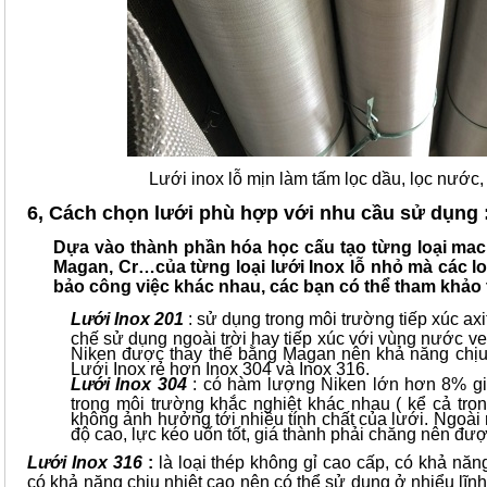
Lưới inox lỗ mịn làm tấm lọc dầu, lọc nước, 
6, Cách chọn lưới phù hợp với nhu cầu sử dụng 
Dựa vào thành phần hóa học cấu tạo từng loại mac I
Magan, Cr…của từng loại lưới Inox lỗ nhỏ mà các l
bảo công việc khác nhau, các bạn có thể tham khảo 
Lưới Inox 201
: sử dụng trong môi trường tiếp xúc ax
chế sử dụng ngoài trời hay tiếp xúc với vùng nước v
Niken được thay thế bằng Magan nên khả năng chịu 
Lưới Inox rẻ hơn Inox 304 và Inox 316.
Lưới Inox 304
: có hàm lượng Niken lớn hơn 8% giú
trong môi trường khắc nghiệt khác nhau ( kể cả tro
không ảnh hưởng tới nhiều tính chất của lưới. Ngoài 
độ cao, lực kéo uốn tốt, giá thành phải chăng nên được
Lưới Inox 316
:
là loại thép không gỉ cao cấp, có khả năn
có khả năng chịu nhiệt cao nên có thể sử dụng ở nhiểu lĩn