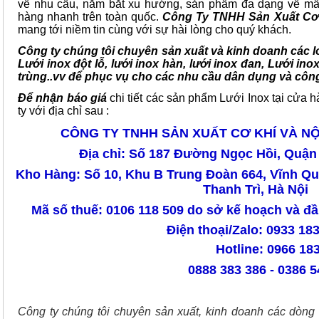
về nhu cầu, nắm bắt xu hướng, sản phẩm đa dạng về mẫ
hàng nhanh trên toàn quốc.
Công Ty TNHH Sản Xuất Cơ 
mang tới niềm tin cùng với sự hài lòng cho quý khách.
Công ty chúng tôi chuyên sản xuất và kinh doanh các lo
Lưới inox đột lỗ, lưới inox hàn, lưới inox đan, Lưới ino
trùng..vv để phục vụ cho các nhu cầu dân dụng và côn
Để nhận báo giá
chi tiết các sản phẩm Lưới Inox tại cửa 
ty với địa chỉ sau :
CÔNG TY TNHH SẢN XUẤT CƠ KHÍ VÀ N
Địa chỉ: Số 187 Đường Ngọc Hồi, Quận
Kho Hàng: Số 10, Khu B Trung Đoàn 664, Vĩnh 
Thanh Trì, Hà Nội
Mã số thuế: 0106 118 509 do sở kế hoạch và đ
Điện thoại/Zalo: 0933 18
Hotline: 0966 183
0888 383 386 - 0386 54
Công ty chúng tôi chuyên sản xuất, kinh doanh các dòng