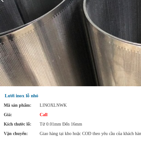
Lưới inox lỗ nhỏ
Mã sản phẩm:
LINOXLNWK
Giá:
Call
Kích thước lỗ:
Từ 0.01mm Đến 16mm
Vận chuyển:
Giao hàng tại kho hoặc COD theo yêu cầu của khách hà